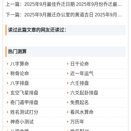
上一篇：
2025年9月最佳乔迁日期 2025年9月份乔迁最佳日期
公历2025年9月8日- 星期一，农历七月十七
下一篇：
2025年9月搬迁办公室的黄道吉日 2025年9月份办公室乔迁黄道吉日
黄历宜忌
:宜嫁娶、祈福、求嗣、出行、出火、拆卸、修
造、动土、上梁、开光、进人口、开市、交易、立券、挂
读过此篇文章的网友还读过：
匾、安床、入宅、移徙、栽种、伐木、入殓、破土、除
服、成服；
热门测算
忌无！
八字算命
日干论命
日子特征
：此为天赦日、百事皆宜，预示新人婚后生活
称骨论命
近一年运气
虽偶有小波折;但能携手克服，感情愈发深厚！
八字排盘
六壬排盘
注意事项
冲狗
:
，属狗的新人或宾客需留意！
玄空飞星排盘
六爻起卦排盘
奇门遁甲排盘
免费起名
时辰建议
：己卯时（5：00-6:59）、辛巳时（9:00-
姓名测试打分
看风水算命
10:59）、癸未时（13:00-14：59）等均为吉时尤其推荐7-
神奇小测试
万历年
9时（辰时）举行典礼，阳气上升 -寓意吉祥！