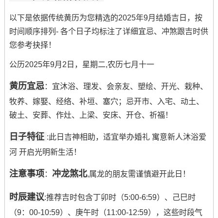
以下是依据传统黄历为您精选的2025年9月结婚吉日，按
时间顺序排列- 各个日子均标注了详细宜忌、冲煞跟吉时供
您参考抉择！
公历2025年9月2日，星期二,农历七月十一
黄历宜忌
：宜沐浴、理发、会亲友、塑绘、开光、栽种、
牧养、嫁娶、经络、补垣、塞穴；忌开市、入宅、动土、
破土、安葬、作灶、上梁、安床、开仓、祈福！
日子特征
:此日吉神相助，适宜举办婚礼 寓意新人沐浴爱
河 开启光明新生活！
注意事项
冲龙煞北
：
,属龙的朋友需谨慎避开此日！
时辰建议
:推荐吉时包含丁卯时（5:00-6:59）、己巳时
（9：00-10:59）、庚午时（11:00-12:59），这些时段气