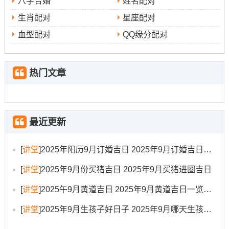
八字合婚
姓名配对
公历2025年9月10日;星期三~农历七月十九
生肖配对
星座配对
黄历宜忌
:宜祭祀、理发、会亲友、进人口、嫁娶、针
血型配对
QQ缘分配对
灸、入殓、移柩；忌探病、开渠、安葬、伐木、作灶、入
宅！
热门文章
日子特征
:月德合日,适合午时典礼，标记夫妻合睦，家道
昌隆！
注意事项
冲鼠煞北
最近更新
：
~属鼠者需避让！
时辰建议
:癸卯时（5：00-6:59）、乙巳时（9:00-10：
[
讲堂
]
2025年阳历9月订婚吉日 2025年9月订婚吉日有哪几天
59）、丁未时（13:00-14:59）等时段可供选择！
[
讲堂
]
2025年9月份买猪吉日 2025年9月买猪进圈吉日
公历2025年9月12日;星期五~农历七月二十一
[
讲堂
]
2025午9月黄道吉日 2025年9月黄道吉日一览表大全
黄历宜忌
:宜嫁娶、出行、伐木、拆卸、修造、动土、移
[
讲堂
]
2025年9月生孩子好日子 2025年9月哪天生孩子比较好
徙、安葬、破土、修坟、立碑；忌掘井、祈福、安床、开