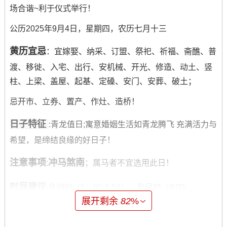
场合谐~利于仪式举行！
公历2025年9月4日，星期四，农历七月十三
黄历宜忌
：宜嫁娶、纳采、订盟、祭祀、祈福、斋醮、普
渡、移徙、入宅、出行、安机械、开光、修造、动土、竖
柱、上梁、盖屋、起基、定磉、安门、安葬、破土；
忌开市、立券、置产、作灶、造桥！
日子特征
:青龙值日;寓意婚姻生活如青龙腾飞 充满活力与
希望，是缔结良缘的好日子！
注意事项
冲马煞南
:
；属马者不宜选用此日！
时辰建议
:辛卯时（5：00-6:59）、癸巳时（9:00-
展开剩余
82
%
10:59）、丙申时（15:00-16:59）等时段能量充沛 -适宜进
行迎亲、典礼等核心仪式！