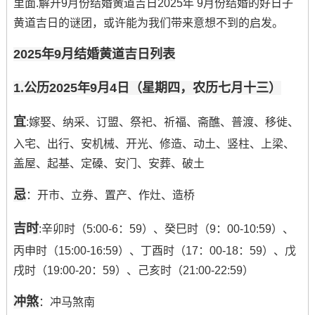
里面.解开9月份结婚黄道吉日2025年 9月份结婚的好日子
黄道吉日的谜团，或许能为我们带来意想不到的启发。
2025年9月结婚黄道吉日列表
1.公历2025年9月4日（星期四，农历七月十三）
宜
:嫁娶、纳采、订盟、祭祀、祈福、斋醮、普渡、移徙、
入宅、出行、安机械、开光、修造、动土、竖柱、上梁、
盖屋、起基、定磉、安门、安葬、破土
忌
：开市、立券、置产、作灶、造桥
吉时
:辛卯时（5:00-6：59）、癸巳时（9：00-10:59）、
丙申时（15:00-16:59）、丁酉时（17：00-18：59）、戊
戌时（19:00-20：59）、己亥时（21:00-22:59）
冲煞
：冲马煞南