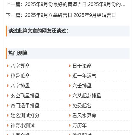
美满和谐。但需注意冲兔煞东，生肖属兔者慎选！
上一篇：
2025年9月份最好的黄道吉日 2025年9月份的黄道吉日一览表
3.公历2025年9月8日（星期一 -农历七月十七）
下一篇：
2025年9月立墓碑吉日 2025年9月结婚吉日
宜
：嫁娶、结婚、婚嫁、祈福、求嗣、求子、生子、出
读过此篇文章的网友还读过：
行、出火、拆卸、修造、装修、动土、上梁、开光、进人
口、开市、开业、开张、交易、立券、挂匾、安床、入
热门测算
宅、移徙、乔迁、搬家、搬迁、栽种、伐木、入殓、破
土、除服、成服
八字算命
日干论命
称骨论命
近一年运气
吉时
:己卯时（5:00-6:59）、辛巳时（9:00-10:59）、癸未
八字排盘
六壬排盘
时（13：00-14:59）、甲申时（15：00-16:59）、乙酉时
（17:00-18:59）、丙戌时（19:00-20:59）、丁亥时
玄空飞星排盘
六爻起卦排盘
（21：00-22:59）
奇门遁甲排盘
免费起名
姓名测试打分
看风水算命
冲煞
:冲狗
神奇小测试
万历年
适合人群
：此日“六盒”是极利婚姻的吉神 -代表合作同融