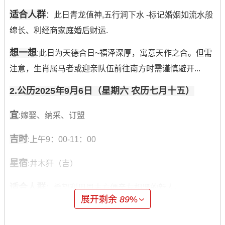
适合人群
：此日青龙值神,五行涧下水 -标记婚姻如流水般
绵长、利经商家庭婚后财运.
想一想
:此日为天德合日~福泽深厚，寓意天作之合。但需
注意，生肖属马者或迎亲队伍前往南方时需谨慎避开...
2.公历2025年9月6日（星期六 农历七月十五）
宜
:嫁娶、纳采、订盟
吉时
:上午9：00-11：00
星宿
:井木犴（吉）
适合人群
：希望利用周末方便亲友相聚的新人。
展开剩余
89
%
研究
:此日有“天德合”、“月德合”，是大吉之日，寓意婚姻