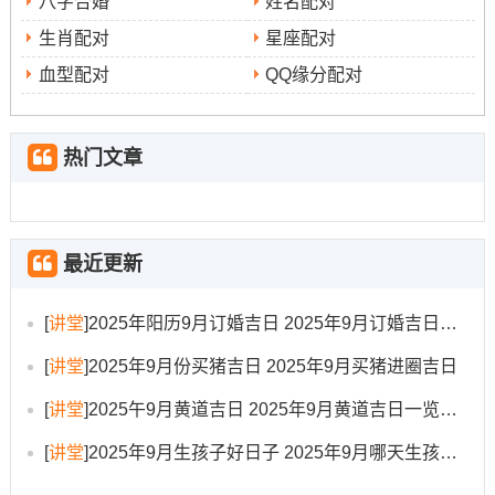
八字合婚
姓名配对
洽,且无冲煞- 近乎全人群适用；尤其适合举办大型婚礼或
生肖配对
星座配对
户外仪式。
血型配对
QQ缘分配对
研究
：此日也为天赦日，百事皆宜，标记新生，适合午时
典礼！
热门文章
4.公历2025年9月10日（星期三，农历七月十九）
宜
:祭祀、理发、会亲友、进人口、嫁娶、针灸、入殓、移
最近更新
柩
忌
[
讲堂
]
2025年阳历9月订婚吉日 2025年9月订婚吉日有哪几天
：探病、开渠、安葬、伐木、作灶、入宅
[
讲堂
]
2025年9月份买猪吉日 2025年9月买猪进圈吉日
吉时
:癸卯时（5:00-6:59）、乙巳时（9:00-10:59）、丁未
[
讲堂
]
2025午9月黄道吉日 2025年9月黄道吉日一览表大全
时（13:00-14:59）、戊申时（15：00-16:59）、己酉时
（17:00-18:59）、辛亥时（21:00-22:59）
[
讲堂
]
2025年9月生孩子好日子 2025年9月哪天生孩子比较好
冲煞
:冲鼠煞北