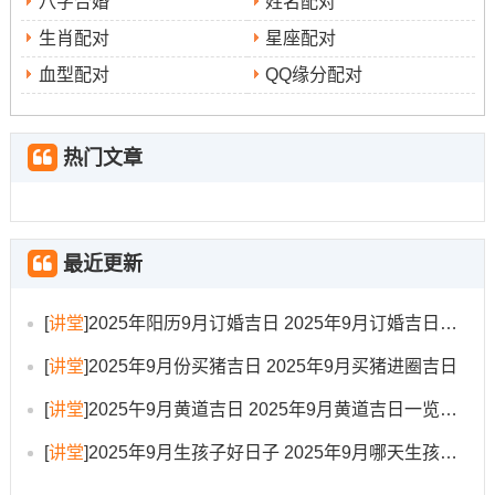
八字合婚
姓名配对
把说实在的- 宅后要及时打开门窗通风- 并开启水龙头让细
生肖配对
星座配对
水长流，寓意风生水起、财源反复！安床是重要环节 需选
择吉时进行 -床位摆放应避开当年太岁方和三煞位~2025年
血型配对
QQ缘分配对
更注意避开东南太岁位与东方的三煞位！
热门文章
开火煮食是象征性的仪式，煮一锅汤圆或甜汤，与家人分
享，寓意团团圆圆、生活甜蜜美满！整个过程中应多说吉
祥话，保持喜悦心境，避免争吵或说不吉利的话语，以免
最近更新
损坏新家的与气！
[
讲堂
]
2025年阳历9月订婚吉日 2025年9月订婚吉日有哪几天
生肖适配与能量强化建议
[
讲堂
]
2025年9月份买猪吉日 2025年9月买猪进圈吉日
不同生肖的人在乔迁过程中有其尤其的宜忌~充分认识并适
[
讲堂
]
2025午9月黄道吉日 2025年9月黄道吉日一览表大全
当化解 -能让搬迁更为顺遂！对于属马的朋友；若选择的日
子并非冲马，则无大碍；
[
讲堂
]
2025年9月生孩子好日子 2025年9月哪天生孩子比较好
若不得已需在轻微相冲日搬迁- 可请属蛇或属鸡的亲友协助