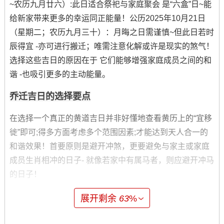
~农历九月廿六）:此日适合祭祀与家庭聚会 是“六盒”日~能
给新家带来更多的幸运同正能量！公历2025年10月21日
（星期二；农历九月三十）：月晦之日需谨慎~但此日若时
辰得宜 -亦可进行搬迁；唯需注意化解或许是现实的煞气！
选择这些吉日的原因在于 它们能够增强家庭成员之间的和
谐 -也吸引更多的主动能量。
乔迁吉日的选择要点
在选择一个真正的黄道吉日并非好懂地查看黄历上的“宜移
徙”即可;得多方面考虑多个范围因素;才能达到天人合一的
和谐效果！首要原则是避开冲煞，更要避免与家主或家庭
成员生肖相冲的日子- 就像若家中有属马者，则应避开冲马
的日子！
同样重要的是需考虑当日的星宿与五行属性- 选择跟自身命
展开剩余
63
%
理喜用相生的日子更为有利，就好比水命人可优先选择水
日 -火命人则可选土日以旺火！