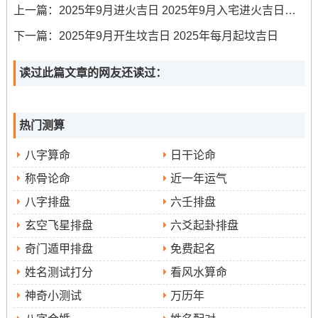
上一篇：
2025年9月进火吉日 2025年9月入宅进火吉日吉时
当日的具体宜忌事项也需仔细核对 -确保“入宅”、“移徙”是
下一篇：
2025年9月开生坟吉日 2025年每月起坟吉日
重要宜事之一,而非被其他禁忌所压制！吉时的选择至关重
要，通常优先选择阳气渐盛的上午时段;如7:00至9:00的辰
读过此篇文章的网友还读过：
时或9:00至11:00的巳时以求家运如日方升！
乔迁流程与核心注意事项
热门测算
大家可能不知道;个圆满的乔迁过程，不只是在于日子的选
八字算命
日干论命
择，更在于当天的仪式与细节，这些习俗凝聚了各位对美
称骨论命
近一年运气
好生活的向往同祈愿！在搬迁前一晚;最佳将新居所有的灯
八字排盘
六壬排盘
打开，寓意家宅兴旺 -灯火通明！
玄空飞星排盘
六爻起卦排盘
进门顺序有讲究，应由一家之主率先踏入，长辈在前 晚辈
奇门遁甲排盘
免费起名
在后，表现长幼有序！首次进入新宅时切记不可空手~应手
姓名测试打分
看风水算命
持寓意吉祥的物品、例如米缸（标记丰衣足食）、油盐酱
醋（标记生活滋味）、红包（标记财源广进）等！
神奇小测试
万历年