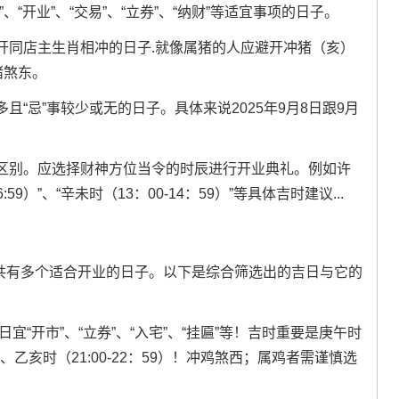
“开业”、“交易”、“立券”、“纳财”等适宜事项的日子。
开同店主生肖相冲的日子.就像属猪的人应避开冲猪（亥）
冲猪煞东。
众多且“忌”事较少或无的日子。具体来说2025年9月8日跟9月
区别。应选择财神方位当令的时辰进行开业典礼。例如许
59）”、“辛未时（13：00-14：59）”等具体吉时建议...
月共有多个适合开业的日子。以下是综合筛选出的吉日与它的
此日宜“开市”、“立券”、“入宅”、“挂匾”等！吉时重要是庚午时
:59）、乙亥时（21:00-22：59）！冲鸡煞西；属鸡者需谨慎选