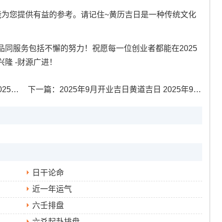
介绍能为您提供有益的参考。请记住~黄历吉日是一种传统文化
。
同服务包括不懈的努力！祝愿每一位创业者都能在2025
隆 -财源广进！
月初八
下一篇：
2025年9月开业吉日黄道吉日 2025年9月开业吉日吉时一览表
日干论命
近一年运气
六壬排盘
六爻起卦排盘