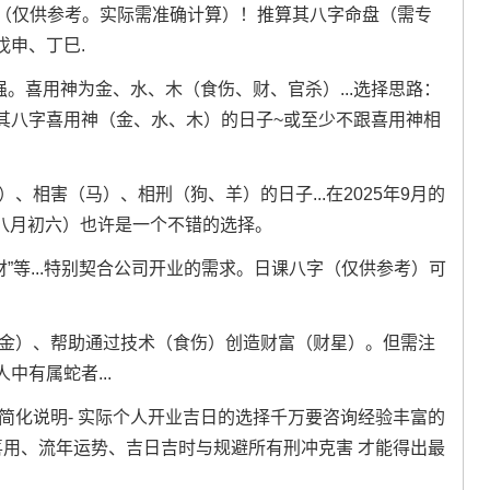
0时（仅供参考。实际需准确计算）！推算其八字命盘（需专
戊申、丁巳.
强。喜用神为金、水、木（食伤、财、官杀）...选择思路：
其八字喜用神（金、水、木）的日子~或至少不跟喜用神相
、相害（马）、相刑（狗、羊）的日子...在2025年9月的
历八月初六）也许是一个不错的选择。
“纳财”等...特别契合公司开业的需求。日课八字（仅供参考）可
（金）、帮助通过技术（食伤）创造财富（财星）。但需注
有属蛇者...
仅为简化说明- 实际个人开业吉日的选择千万要咨询经验丰富的
喜用、流年运势、吉日吉时与规避所有刑冲克害 才能得出最