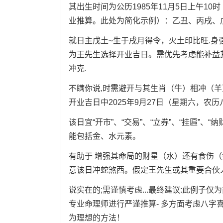
其出生时间为公历1985年11月5日上午1
业推算。此处为简化示例）：乙丑、丙戌、
就日主戊土~生于戌月得令，火土印比旺.身
为王先生选择开业吉日。需优先考虑能补益
冲克.
不瞒你说,时需避开与其生肖（牛）相冲（羊）
开业吉日中2025年9月27日（星期六，农
该日宜“开市”、“交易”、“立券”、“挂匾”、
能包括金、水元素。
有助于 增强其命局的财星（水）还有食伤
意该日冲蛇煞西。假定王先生或其重要合伙人中
说实在的;需谨慎考虑...最终建议:此例子
专业命理师进行严谨推算- 多方面考虑八字
为理想的方法！