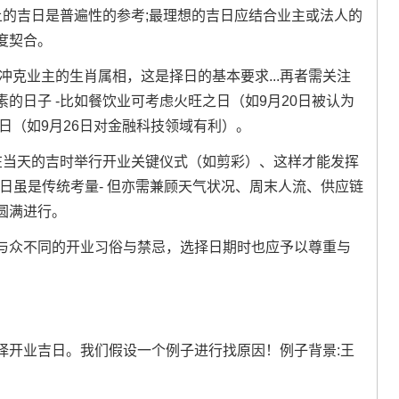
上的吉日是普遍性的参考;最理想的吉日应结合业主或法人的
度契合。
冲克业主的生肖属相，这是择日的基本要求...再者需关注
的日子 -比如餐饮业可考虑火旺之日（如9月20日被认为
日（如9月26日对金融科技领域有利）。
在当天的吉时举行开业关键仪式（如剪彩）、这样才能发挥
道吉日虽是传统考量- 但亦需兼顾天气状况、周末人流、供应链
圆满进行。
与众不同的开业习俗与禁忌，选择日期时也应予以尊重与
择开业吉日。我们假设一个例子进行找原因！例子背景:王