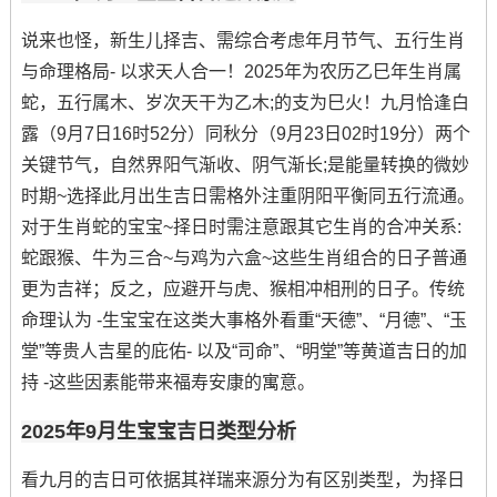
说来也怪，新生儿择吉、需综合考虑年月节气、五行生肖
与命理格局- 以求天人合一！2025年为农历乙巳年生肖属
蛇，五行属木、岁次天干为乙木;的支为巳火！九月恰逢白
露（9月7日16时52分）同秋分（9月23日02时19分）两个
关键节气，自然界阳气渐收、阴气渐长;是能量转换的微妙
时期~选择此月出生吉日需格外注重阴阳平衡同五行流通。
对于生肖蛇的宝宝~择日时需注意跟其它生肖的合冲关系:
蛇跟猴、牛为三合~与鸡为六盒~这些生肖组合的日子普通
更为吉祥；反之，应避开与虎、猴相冲相刑的日子。传统
命理认为 -生宝宝在这类大事格外看重“天德”、“月德”、“玉
堂”等贵人吉星的庇佑- 以及“司命”、“明堂”等黄道吉日的加
持 -这些因素能带来福寿安康的寓意。
2025年9月生宝宝吉日类型分析
看九月的吉日可依据其祥瑞来源分为有区别类型，为择日