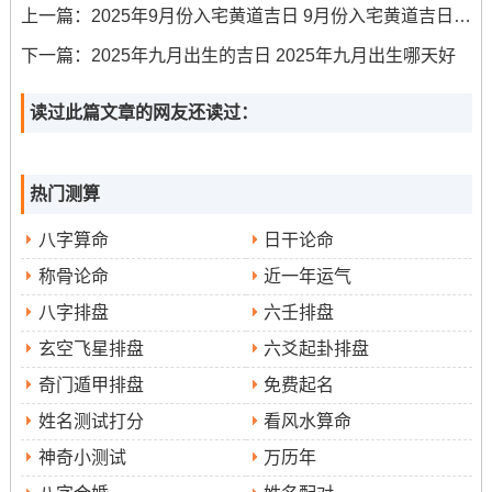
上一篇：
2025年9月份入宅黄道吉日 9月份入宅黄道吉日2025年
过宥罪、祈福纳祥的极佳日子.对于生肖蛇的宝宝，格外推
荐与蛇三合（鸡、牛）、六盒（猴）的吉日;这些日子能增
下一篇：
2025年九月出生的吉日 2025年九月出生哪天好
强宝宝的本命根基,为其带来天然的助缘。
读过此篇文章的网友还读过：
2025年9月生宝宝需避忌的因素
择吉的清楚认识并避开那些不利的因素同样至关重要！本
热门测算
月破日
月需要规避的常规凶日重要重要是:
- 在这类日子的
八字算命
日干论命
支与月令相冲、主冲突破败,不宜进行生命开端类的大事。
称骨论命
近一年运气
五黄煞日
-五黄为流年关煞,所到之处宜静不宜动 -动则易
八字排盘
六壬排盘
刑冲日
有灾殃;需结合具体方位同日期避开。
~尤其是与父
玄空飞星排盘
六爻起卦排盘
母生肖或宝宝本命生肖相刑冲的日子，容易造成亲子关系
奇门遁甲排盘
免费起名
紧张或宝宝健康波折...
姓名测试打分
看风水算命
还有部分特别禁忌得留意：若选择剖腹产，必须要避开跟
神奇小测试
万历年
母亲生肖相冲相害的日子与时辰,否则也许对母亲健康恢复