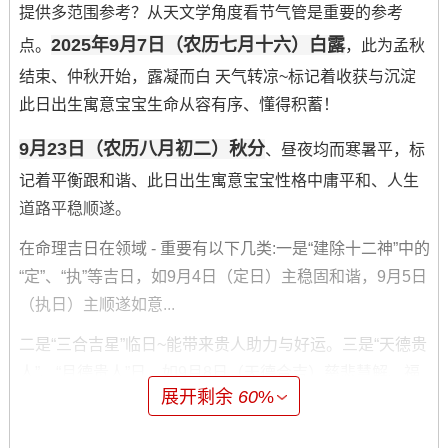
提供多范围参考？从天文学角度看节气管是重要的参考
2025年9月7日（农历七月十六）白露
点。
，此为孟秋
结束、仲秋开始，露凝而白 天气转凉~标记着收获与沉淀
此日出生寓意宝宝生命从容有序、懂得积蓄！
9月23日（农历八月初二）秋分
、昼夜均而寒暑平，标
记着平衡跟和谐、此日出生寓意宝宝性格中庸平和、人生
道路平稳顺遂。
在命理吉日在领域 - 重要有以下几类:一是“建除十二神”中的
“定”、“执”等吉日，如9月4日（定日）主稳固和谐，9月5日
（执日）主顺遂如意...
二是“三合吉星”临日~能带来贵人助力与好运。三是“天德贵
人”、“月德贵人”日，如9月8日（天德合吉）慈悲慧解、福
展开剩余
60
%
寿延年是本月最优的吉日选择之一。
说句心里话；是极为难得的“天赦日”，此日百无禁忌，是赦