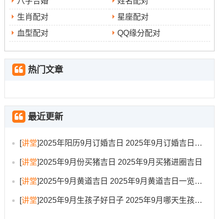
八字合婚
姓名配对
与宝宝运势产生不利波及！
生肖配对
星座配对
也要考虑医院（成为“生产场所”）的方位与当日吉凶方位的
血型配对
QQ缘分配对
关联 -尽量减少在凶方进行生产准备。
热门文章
2025年9月生宝宝具体日期宜忌
从上面原则~为您筛选出2025年9月适合生宝宝的具体日期:
最近更新
优先推荐日（吉神众多，能量旺盛）
[
讲堂
]
2025年阳历9月订婚吉日 2025年9月订婚吉日有哪几天
公历9月8日（农历七月十七- 己丑日）
:此日为“天德合
[
讲堂
]
2025年9月份买猪吉日 2025年9月买猪进圈吉日
吉”之日、黄道吉日- 五行属土，与乙巳年五行相生...天德贵
人加持；福寿绵长;寓意宝宝一生多得贵人相助 -平安顺遂 -
[
讲堂
]
2025午9月黄道吉日 2025年9月黄道吉日一览表大全
是为本月最优选择之一！
[
讲堂
]
2025年9月生孩子好日子 2025年9月哪天生孩子比较好
公历9月17日（农历七月廿六）
:此日宜“祈福”、“求嗣” -