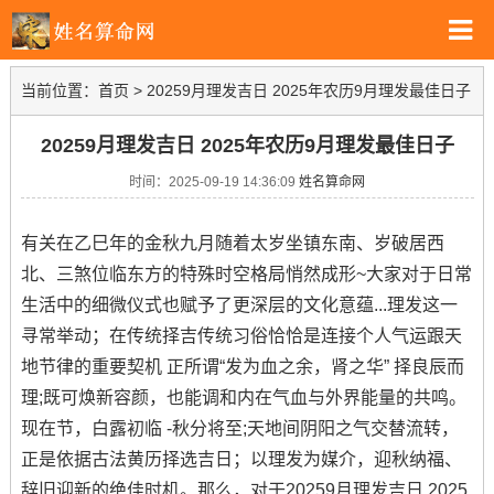
当前位置：
首页
>
20259月理发吉日 2025年农历9月理发最佳日子
20259月理发吉日 2025年农历9月理发最佳日子
时间：2025-09-19 14:36:09
姓名算命网
有关在乙巳年的金秋九月随着太岁坐镇东南、岁破居西
北、三煞位临东方的特殊时空格局悄然成形~大家对于日常
生活中的细微仪式也赋予了更深层的文化意蕴...理发这一
寻常举动；在传统择吉传统习俗恰恰是连接个人气运跟天
地节律的重要契机 正所谓“发为血之余，肾之华” 择良辰而
理;既可焕新容颜，也能调和内在气血与外界能量的共鸣。
现在节，白露初临 -秋分将至;天地间阴阳之气交替流转，
正是依据古法黄历择选吉日；以理发为媒介，迎秋纳福、
辞旧迎新的绝佳时机。那么，对于20259月理发吉日 2025