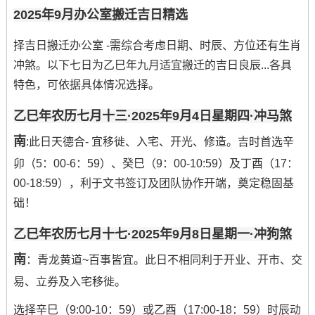
2025年9月办公室搬迁吉日精选
择吉日搬迁办公室 -需综合考虑日期、时辰、方位还有生肖
冲煞。以下七日为乙巳年九月适宜搬迁的吉日良辰...各具
特色，可依据具体情况选择。
乙巳年农历七月十三·2025年9月4日星期四·冲马煞
南
:此日天德合- 宜移徙、入宅、开光、修造。吉时首选辛
卯（5：00-6：59）、癸巳（9：00-10:59）及丁酉（17：
00-18:59），利于文书签订及团队协作开端，奠定稳固基
础！
乙巳年农历七月十七·2025年9月8日星期一·冲狗煞
南
：青龙黄道~百事皆宜。此日不相同利于开业、开市、交
易、立券及入宅移徙。
选择辛巳（9:00-10：59）或乙酉（17:00-18：59）时辰动