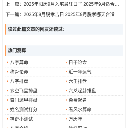
上一篇：
2025年阳历9月入宅最旺日子 2025年9月适合入宅吉日
祈福.吉时辛未（13：00-14:59）与壬申（15：00-16:59）
利求财同贵人相助，帮助提升公司知名度与品牌形象！
下一篇：
2025年9月脱孝吉日 2025年9月脱孝哪天合适
乙巳年农历七月廿九·2025年9月20日星期六·冲狗煞
读过此篇文章的网友还读过：
南
：此日吉神高照；宜祭祀、开光、出行、入宅、移徙、
安床...吉时甚多~癸卯（5:00-6：59）、乙巳（9：00-10：
热门测算
59）、丁未（13:00-14:59）皆宜 标记百事兴旺 Removal
of obstacles、适宜全面启动新办公室各项职能?
八字算命
日干论命
称骨论命
近一年运气
乙巳年农历八月初六·2025年9月27日星期六·冲蛇煞
八字排盘
六壬排盘
西
：此日司命黄道 -宜纳采、交易、立券、挂匾、纳财、进
玄空飞星排盘
六爻起卦排盘
人口、入宅。吉时辛未（13：00-14:59）与癸酉（17:00-
奇门遁甲排盘
免费起名
18:59）利于招财纳宝及团队建设，帮助资金融通跟财务稳
定！
姓名测试打分
看风水算命
神奇小测试
万历年
风水方位与布局要诀