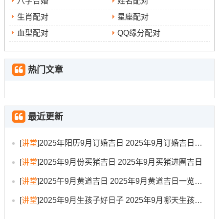
八字合婚
姓名配对
把乙巳年太岁位于东南方，岁破居于西北方 三煞位则临东
生肖配对
星座配对
方。搬迁办公室时首要规避在太岁方（东南）同岁破方
血型配对
QQ缘分配对
（西北）进行大规模动土、修造或钻孔等动作,以免触犯岁
君，引来阻滞！三煞位（东方）宜静不宜动,此方位不宜设
置大门、主通道、会议室等动态区域、若无法避免 可在此
热门文章
方位摆放金属摆钟或银色、白色饰物予以化解。
紫白飞星布局在领域 ；乙巳年九紫右弼火星飞临中宫。主
喜庆与机遇- 可在办公室中心地方位置点缀红色元素。如地
最近更新
毯或艺术品，以催旺全局运势！
[
讲堂
]
2025年阳历9月订婚吉日 2025年9月订婚吉日有哪几天
八白左辅土星飞临西北方 虽为岁破位。但此星亦主财帛~
可在此处摆放陶瓷或玉石材质的稳重摆件...如祥安阁泰山
[
讲堂
]
2025年9月份买猪吉日 2025年9月买猪进圈吉日
石敢当，以达到化解与聚财的双重功效？!
[
讲堂
]
2025午9月黄道吉日 2025年9月黄道吉日一览表大全
搬迁禁忌与注意事项
[
讲堂
]
2025年9月生孩子好日子 2025年9月哪天生孩子比较好
回避生肖冲煞
选择吉日时务必
.日课所冲生肖的人员应尽