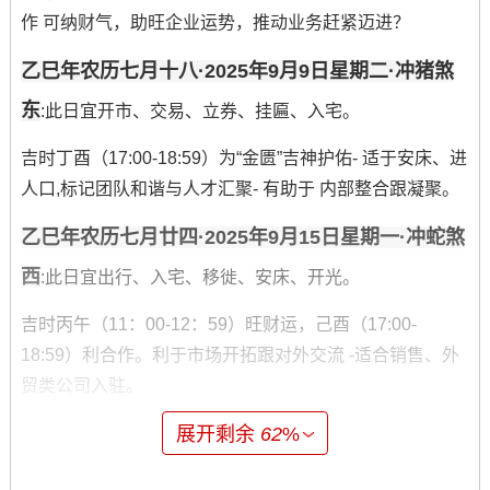
作 可纳财气，助旺企业运势，推动业务赶紧迈进？
乙巳年农历七月十八·2025年9月9日星期二·冲猪煞
东
:此日宜开市、交易、立券、挂匾、入宅。
吉时丁酉（17:00-18:59）为“金匮”吉神护佑- 适于安床、进
人口,标记团队和谐与人才汇聚- 有助于 内部整合跟凝聚。
乙巳年农历七月廿四·2025年9月15日星期一·冲蛇煞
西
:此日宜出行、入宅、移徙、安床、开光。
吉时丙午（11：00-12：59）旺财运，己酉（17:00-
18:59）利合作。利于市场开拓跟对外交流 -适合销售、外
贸类公司入驻。
乙巳年农历七月廿六·2025年9月17日星期三·冲羊煞
展开剩余
62
%
东
：此日为黄道吉日 -宜入宅、移徙、安床、开市、交易、