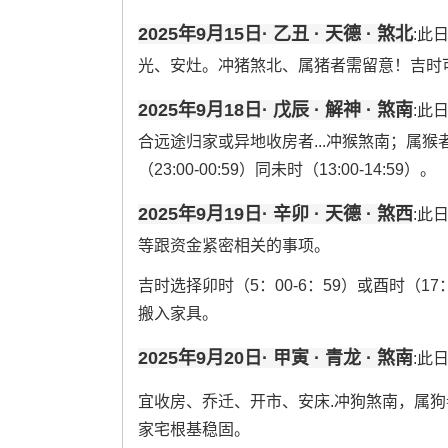
2025年9月15日· 乙丑 · 天德 · 煞北
:此
光、安灶。冲猪煞北、属猪者需留意！吉时可选
2025年9月18日· 戊辰 · 解神 · 煞南
:此
合远途归家或异地收房者...冲猴煞南；属猴
（23:00-00:59）同未时（13:00-14:59）。
2025年9月19日· 辛卯 · 天德 · 煞西
:此
等跟资金紧密相关的事项。
吉时选择卯时（5：00-6：59）或酉时（17
搬入家具。
2025年9月20日· 甲寅 · 青龙 · 煞南
:此
宜收房、乔迁、开市、安床.冲狗煞南，属狗者需
家宅根基稳固。