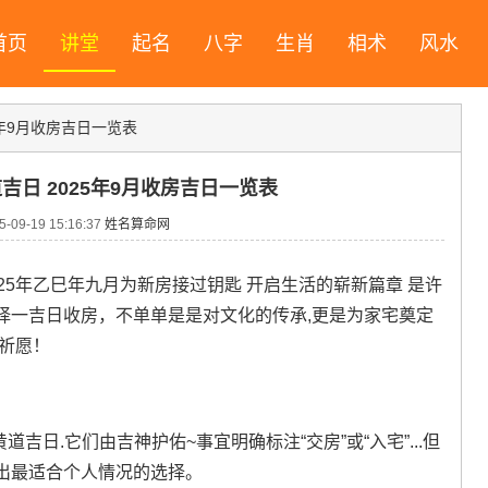
首页
讲堂
起名
八字
生肖
相术
风水
5年9月收房吉日一览表
道吉日 2025年9月收房吉日一览表
09-19 15:16:37
姓名算命网
25年乙巳年九月为新房接过钥匙 开启生活的崭新篇章 是许
择一吉日收房，不单单是是对文化的传承,更是为家宅奠定
祈愿！
吉日.它们由吉神护佑~事宜明确标注“交房”或“入宅”...但
出最适合个人情况的选择。