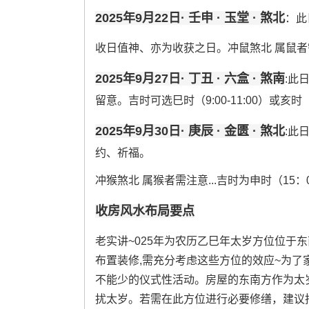
2025年9月22日· 壬申 · 玉堂 · 煞北
：此
收日值神、亦为收获之日。冲鼠煞北 属鼠者
2025年9月27日· 丁丑 · 六盒 · 煞南
:此
留意。吉时可选巳时（9:00-11:00）或亥
2025年9月30日· 庚辰 · 金匮 · 煞北
:此
约、祈福。
冲猴煞北 属猴者需注意...吉时为申时（15：0
收房风水布局要点
老实讲~025年为农历乙巳年太岁方位位于
布置装修,需充分考虑这些方位的效应~为了
不能少的仪式性活动。房屋的东南方作为太
扰太岁。若需在此方位进行必要修缮，建议