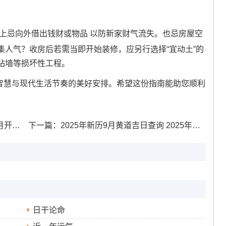
统上忌向外借出钱财或物品 以防新家财气流失。也忌房屋空
集人气？收房后若需当即开始装修，应另行选择“宜动土”的
钻墙等损坏性工程。
统智慧与现代生活节奏的美好安排。希望这份指南能助您顺利
辰选择
下一篇：
2025年新历9月黄道吉日查询 2025年新历9月吉日
日干论命