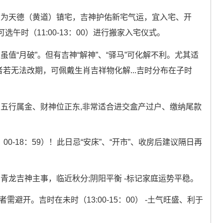
日为天德（黄道）镇宅，吉神护佑新宅气运，宜入宅、开
午时（11:00-13：00）进行搬家入宅仪式。
日虽值“月破”。但有吉神“解神”、“驿马”可化解不利。尤其适
者若无法改期，可佩戴生肖吉祥物化解...吉时分布在子时
日五行属金、财神位正东,非常适合进交盒产过户、缴纳尾款
：00-18：59）！此日忌“安床”、“开市”、收房后建议隔日再
日青龙吉神主事，临近秋分;阴阳平衡 -标记家庭运势平稳。
避开。吉时在未时（13:00-15：00） -土气旺盛、利于