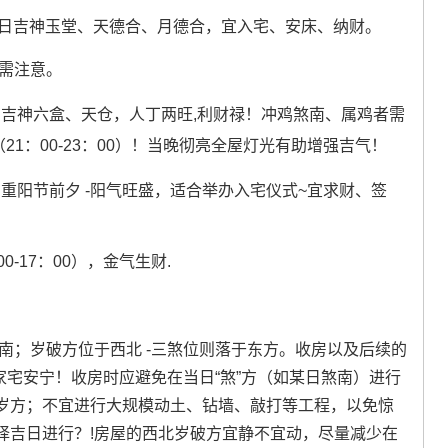
日吉神玉堂、天德合、月德合，宜入宅、安床、纳财。
需注意。
日吉神六盒、天仓，人丁两旺,利财禄！冲鸡煞南、属鸡者需
时（21：00-23：00）！当晚彻亮全屋灯光有助增强吉气！
日重阳节前夕 -阳气旺盛，适合举办入宅仪式~宜求财、签
0-17：00），金气生财.
东南；岁破方位于西北 -三煞位则落于东方。收房以及后续的
家宅安宁！收房时应避免在当日“煞”方（如某日煞南）进行
岁方；不宜进行大规模动土、钻墙、敲打等工程，以免惊
择吉日进行？!房屋的西北岁破方宜静不宜动，尽量减少在