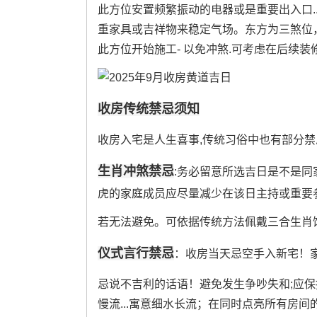
此方位安置频繁振动的电器或是重要出入口.
重家具或吉祥物来稳定气场。东方为三煞位
此方位开始施工- 以免冲煞.可考虑在后续
收房传统禁忌须知
收房入宅是人生喜事,传统习俗中也有部分
生肖冲煞禁忌
:务必留意所选吉日是不是同
虎的家庭成员应尽量减少在该日主持或重要
若无法避免。可依据传统方法佩戴三合生肖
仪式言行禁忌
：收房当天忌空手入新宅！
忌说不吉利的话语！避免发生争吵失和;应
慢流...寓意细水长流；在同时点亮所有房间