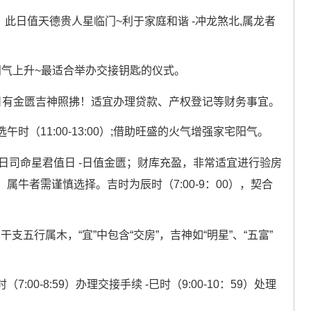
：此日值天德贵人星临门~利于家庭和谐 -冲龙煞北,属龙者
段阳气上升~最适合举办交接钥匙的仪式。
日有金匮吉神照拂！适宜办理贷款、产权登记等财务事宜。
（11:00-13:00）;借助旺盛的火气增强家宅阳气。
日司命星君值日 -日值金匮；财库充盈，非常适宜进行验房
牛者需谨慎选择。吉时为辰时（7:00-9：00），契合
日干支五行属木，“宜”中包含“交房”，吉神如“明星”、“五富”
0-8:59）办理交接手续 -巳时（9:00-10：59）处理