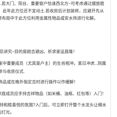
..若大门、阳台、重要窗户恰逢西北方~可考虑通过摆放稳
，此年此方位还不宜动土.若收房后计划装修，应避开先从
装修布局中于此方位利用金属性物品或安水饰进行化解。
禁忌讲究~目的是趋吉避凶、祈求家运昌隆！
家中重要成员（尤其是户主）的生肖相冲。某日冲虎...则属
参与收房仪式.
饰品或在格外指定吉时进行操作以作缓解！
家庭成员应手持吉祥物品（如米桶、油瓶、红包等）入门！
保持和睦喜悦的氛围?入门后，可立即打开整个水龙头让细水
的灯光。