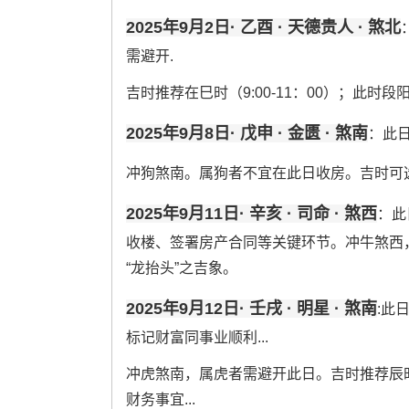
2025年9月2日· 乙酉 · 天德贵人 · 煞北
需避开.
吉时推荐在巳时（9:00-11：00）；此时
2025年9月8日· 戊申 · 金匮 · 煞南
：此
冲狗煞南。属狗者不宜在此日收房。吉时可选午时
2025年9月11日· 辛亥 · 司命 · 煞西
：此
收楼、签署房产合同等关键环节。冲牛煞西，属
“龙抬头”之吉象。
2025年9月12日· 壬戌 · 明星 · 煞南
:此
标记财富同事业顺利...
冲虎煞南，属虎者需避开此日。吉时推荐辰时（7:0
财务事宜...