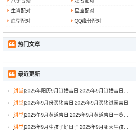
八字合婚
姓名配对
九
南
生肖配对
星座配对
9月
星
八
乙巳年
嫁娶, 冠笄、
祈福、
冲
天德、合
血型配对
QQ缘分配对
24
期
月
乙酉月
解除; 纳畜等
开光，
虎
日
日
三
初
丁酉日
开市
煞
三
南
热门文章
9月
星
八
乙巳年
嫁娶, 纳采;
造庙；
冲
天恩、相
26
期
月
乙酉月
祭祀； 解除
行丧- 安
龙
日、敬
日
五
初
己亥日
等
葬
煞
安、六盒
最近更新
五
北
[
讲堂
]
2025年阳历9月订婚吉日 2025年9月订婚吉日有哪几天
重点吉日推荐
[
讲堂
]
2025年9月份买猪吉日 2025年9月买猪进圈吉日
9
说真的，众多得吉日中有几个日子尤为值得关注！譬如
[
讲堂
]
2025午9月黄道吉日 2025年9月黄道吉日一览表大全
月8日（农历七月十七，星期一）
- 此日为“天赦日”，百
[
讲堂
]
2025年9月生孩子好日子 2025年9月哪天生孩子比较好
事皆宜,更有“六盒”吉神护佑 -极利婚姻 标记新人婚后生活和