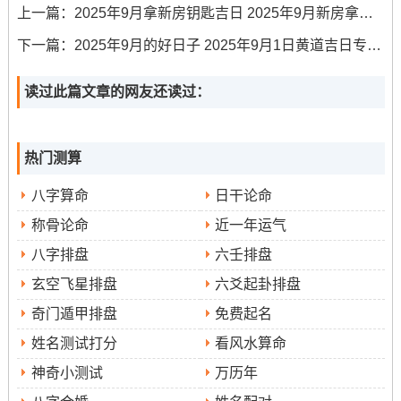
宜
◆
:拆卸 修造 动土上梁 进人口 开光 入宅
上一篇：
2025年9月拿新房钥匙吉日 2025年9月新房拿钥匙吉日
忌
◆
：无
下一篇：
2025年9月的好日子 2025年9月1日黄道吉日专用日历
冲煞
◆
:冲狗（戌）| 岁破方位:南
读过此篇文章的网友还读过：
九星吉凶
◆
:二黑巨门星临位
热门测算
✓ 强效匹配：拆除旧物、结构改造、水电定位
八字算命
日干论命
✓ 附加吉兆:宴请工友、悬挂彩带、鸣炮示吉
称骨论命
近一年运气
✗ 首要规避：无
八字排盘
六壬排盘
✗ 次要规避:无
玄空飞星排盘
六爻起卦排盘
财位:正北（宜放置金属貔貅）
奇门遁甲排盘
免费起名
姓名测试打分
看风水算命
喜神:西北（利于签订装修合同）
神奇小测试
万历年
吉时:9:00-10:59（辛巳时神清气爽,诸事可行）