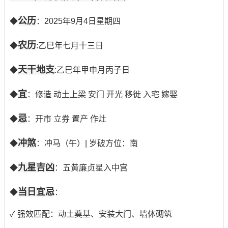
公历
◆
：2025年9月4日星期四
农历
◆
:乙巳年七月十三日
天干地支
◆
:乙巳年甲申月丙子日
宜
◆
：修造 动土上梁 安门 开光 移徙 入宅 嫁娶
忌
◆
：开市 立券 置产 作灶
冲煞
◆
：冲马（午）| 岁破方位：南
九星吉凶
◆
：五黄廉贞星入中宫
当日宜忌
◆
：
✓ 强效匹配：动土奠基、安装大门、墙体砌筑