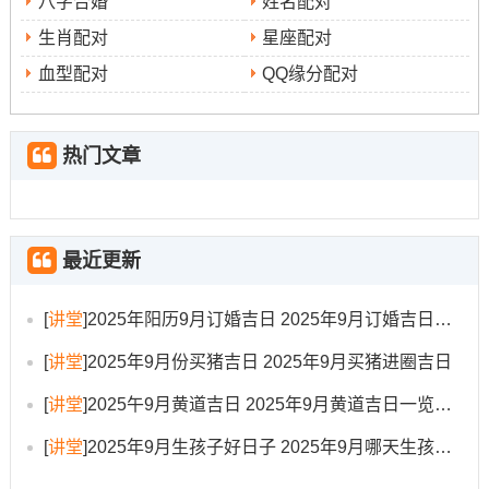
八字合婚
姓名配对
公历
◆
：2025年9月17日星期三
生肖配对
星座配对
血型配对
QQ缘分配对
农历
◆
：乙巳年七月二十六日
天干地支
◆
:乙巳年甲申月己丑日
热门文章
宜
◆
:修造 动土 拆卸 入宅 安床 开光 祈福
冲煞
◆
：冲羊（未）| 岁破方位：东
最近更新
九星吉凶
◆
:八白左辅星当值
[
讲堂
]
2025年阳历9月订婚吉日 2025年9月订婚吉日有哪几天
✓ 强效匹配:地面铺设、木工进场、家具定制
[
讲堂
]
2025年9月份买猪吉日 2025年9月买猪进圈吉日
✓ 附加吉兆：种植绿植、开窗纳气、点亮长明灯
[
讲堂
]
2025午9月黄道吉日 2025年9月黄道吉日一览表大全
财位：正东（宜安装水流装饰）
[
讲堂
]
2025年9月生孩子好日子 2025年9月哪天生孩子比较好
喜神：东北（利于儿童房布置）