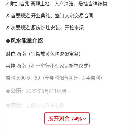
✓ 附加吉兆:祭拜土地、入户清洁、悬挂吉祥饰物
✗ 首要规避:开业典礼、签订大宗交易合同
✗ 次要规避:厨房炉灶安装、开挖水渠
风水能量介绍
◆
：
财位:西南（宜摆放黄色陶瓷聚宝盆）
喜神:西南（利于举行小型家庭祈福仪式）
吉时:5:00-6：59（辛卯时阳气初升- 百事吉利）
公历
◆
：2025年9月8日星期一
农历
◆
：乙巳年七月十七日
展开剩余
74
%
天干地支
◆
:乙巳年甲申月庚辰日