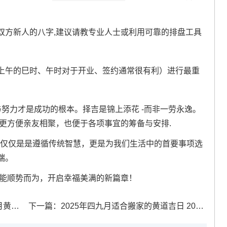
双方新人的八字,建议请教专业人士或利用可靠的排盘工具
上午的巳时、午时对于开业、签约通常很有利）进行最重
与努力才是成功的根本。择吉是锦上添花 -而非一劳永逸。
更方便亲友相聚，也便于各项事宜的筹备与安排.
 -不仅仅是是遵循传统智慧，更是为我们生活中的首要事项选
端。
您能顺势而为，开启幸福美满的新篇章！
有哪些
下一篇：
2025年四九月适合搬家的黄道吉日 2025年九月份的搬家吉日