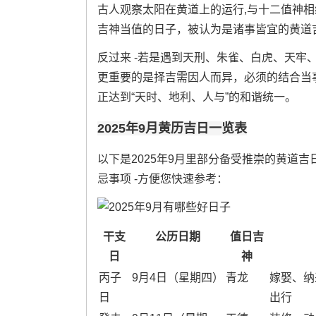
古人观察太阳在黄道上的运行,与十二值神
吉神当值的日子，被认为是诸事皆宜的黄道
反过来 -若是遇到天刑、朱雀、白虎、天牢
更重要的是择吉需因人而异，必须的结合当事
正达到“天时、地利、人与”的和谐统一。
2025年9月黄历吉日一览表
以下是2025年9月里部分备受推崇的黄道
忌事项 -方便您快速参考：
干支
公历日期
值日吉
日
神
丙子
9月4日（星期四）
青龙
嫁娶、纳
日
出行