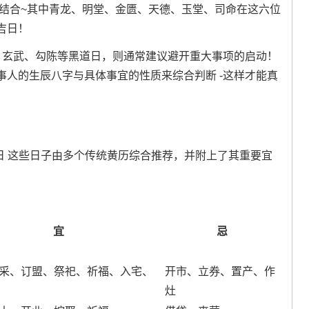
相结合~其中青龙、明堂、金匮、天德、玉堂、司命在这六位
吉日！
、玄武、勾陈等黑道日，则通常建议避开重大事项的启动！
人的生辰八字与具体事宜的性质来综合判断 -这样才能真
吉日 这些日子由多个传统黄历综合推荐，并附上了其重要宜
宜
忌
采、订盟、祭祀、祈福、入宅、
开市、立券、置产、作
灶