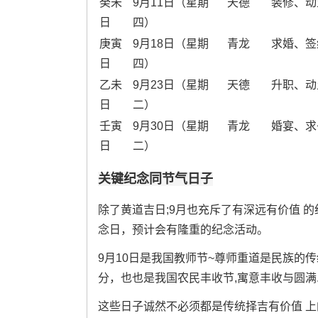
癸未
9月11日（星期
天德
装修、动
日
四）
庚寅
9月18日（星期
青龙
求婚、签
日
四）
乙未
9月23日（星期
天德
升职、动
日
二）
壬寅
9月30日（星期
青龙
婚宴、求
日
二）
关键纪念同节气日子
除了黄道吉日;9月也充斥了有深远有价值 的
念日，预计会有隆重的纪念活动。
9月10日是我国教师节~尊师重道是民族的
分，也也是我国农民丰收节,寓意丰收与圆满
这些日子诚然不必须都是传统择吉有价值 上