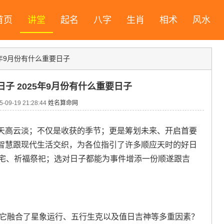
首页
讲堂
起名
八字
生肖
相术
风水
25年9月份有什么重要日子
日子 2025年9月份有什么重要日子
09-19 21:28:44
姓名算命网
天高云淡；不仅是收获的季节；更是筹划未来、开启首要
智慧跟现代生活交织，为各位指引了许多顺应天时的好日
家入宅、祈福祭祀；选对日子都能为事件增添一份顺遂跟吉
、它融合了星象运行、五行生克以及值日吉神等多重因素？