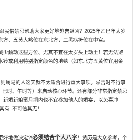
跟民俗禁忌帮助大家更好地趋吉避凶？2025年乙巳年太岁
东方、五黄大煞位在东北方，二黑病符位在中宫。
减少触动这些方位、尤其不宜在太岁头上动土！若无法避
水铃或利用特别指定颜色的地毯（如东北方五黄位宜用金
;则属马的人这天就不太适合进行重大事项。忌吉时不行事
时、巳时、午时等）来启动核心环节。还有部分非常指定禁忌
；新婚新娘蜜月期内也不宜参加他人的婚宴，以免喜冲
其有 -不可信其无！
必须结合个人八字
好地做决定?!
！黄历是大众参考，个