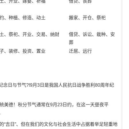
土、开业、嫁娶、祈福
借贷、丧葬
约、种植、修造、动土
搬家、开仓、祭祀
土、祭祀、开业、交易、纳财
借贷、诉讼、栽种、安
葬
子、装修、投资、置业
迁居、远行
纪念日与节气?!9月3日是我国人民抗日战争胜利80周年纪
传统美德！秋分节气通常在9月23日约，在这一天昼夜平
.
的“吉日”、但在我们的文化与社会生活中占据着举足轻重地