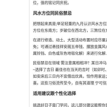
位，值的铭记同庆祝。
风水方位同民俗禁忌
把想起来真是;举足轻重的九月认识风水方位
方位在东南方；岁破位在西北方，三煞位在
在进行修造、动土、大型活动布置时应尽量
免；可通过悬挂祥安阁五帝钱、摆放金属风
属铃铛、白色或灰色地毯化解）来进行化解.
民俗禁忌在领域 需注意属相相冲？某日冲马
~选择了吉日 最佳也在当天的吉时（如卯
如安床后三日内不宜借出炊具，怕作用家运
喜。这些习俗流传至今，自有其道理 宁可信
适用建议跟个性化选择
挑选好日子是门学问，这儿部分建议能帮你更