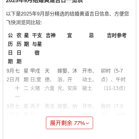
2025年9月结婚黄道吉日一览表
以下是2025年9月部分精选的结婚黄道吉日信息、方便您
飞快浏览同比较:
公
农
星
干支
吉神
宜
忌
吉时参考
历
历
期
与星
日
日
宿
期
期
9月
七
星
甲戌
天
嫁娶、沐
开市、
卯时（5-7
2日
月
期
日;室
德、
浴、开
动土、
点）、午时
十
二
火猪
六盒
光、安床
破土
（11-13点）
一
9月
七
星
丙子
青龙
嫁娶、纳
开市、
辰时（7-9
4日
月
期
日，
采、订
移徙、
点）、申时
展开剩余
77
%
十
四
奎木
盟、祭祀
破土
（15-17点）
三
狼