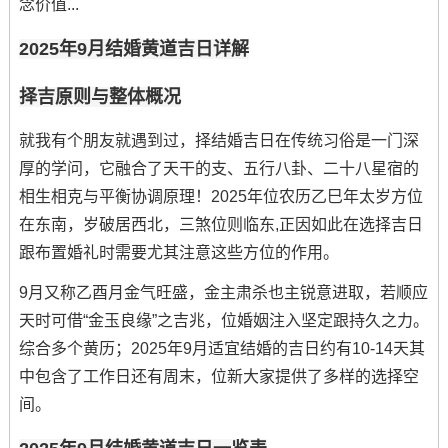
念价值...
2025年9月结婚黄道吉日详解
择吉原则与整体概况
就我有个朋友就遇到过，择结婚吉日在传统习俗是一门深
厚的学问，它融合了天干的支、五行八卦、二十八星宿的
相生相克与平衡协调原理！2025年位农历乙巳年太岁方位
在东南，岁破居西北，三煞位则临东,正因如此在选择吉日
跟布置婚礼时需要尤其注意这些方位的作用。
9月又称乙酉月金气旺盛，金主肃杀也主锐意进取，若顺应
天时可借“金玉良缘”之吉兆，位婚姻注入坚定跟持久之力。
综合多个黄历；2025年9月适宜结婚的吉日约有10-14天其
中包含了工作日还有周末，位新大家提供了多样的选择空
间。