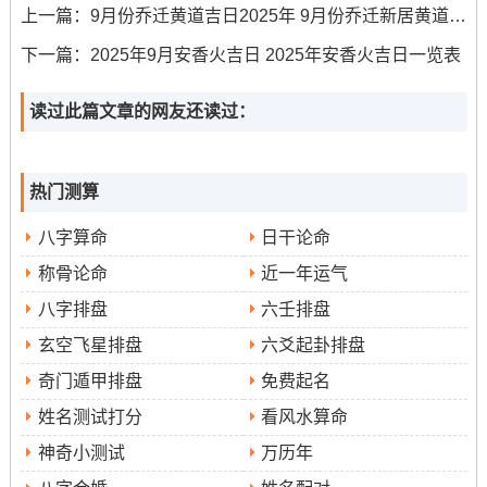
9月
七
星
庚辰
月德
嫁娶、拆
开仓、
巳时（9-11
上一篇：
9月份乔迁黄道吉日2025年 9月份乔迁新居黄道吉日一览表
8日
月
期
日，
合
卸、修
出货
点）、未时
下一篇：
2025年9月安香火吉日 2025年安香火吉日一览表
十
一
毕月
造、移徙
财、栽
（13-15点）
七
乌
种
读过此篇文章的网友还读过：
9月
七
星
壬午
金
结婚、入
安葬、
卯时（5-7
10
月
期
日；
匮、
宅、会亲
探病、
点）、午时
热门测算
日
十
三
参水
月德
友、开市
作灶
（11-13点）
九
猿
合
八字算命
日干论命
9月
七
星
己丑
天
嫁娶、求
安葬、
巳时（9-11
称骨论命
近一年运气
17
月
期
日，
德、
嗣、开
修坟、
点）、酉时
八字排盘
六壬排盘
日
廿
三
轸水
三合
市、立券
出行
（17-19点）
玄空飞星排盘
六爻起卦排盘
六
蚓
9月
七
星
壬辰
天喜
嫁娶、订
开市、
寅时（5-7
奇门遁甲排盘
免费起名
20
月
期
日，
盟、纳
掘井、
点）、午时
姓名测试打分
看风水算命
日
廿
六
氐土
采、会亲
造船
（11-13点）
神奇小测试
万历年
九
貉
友