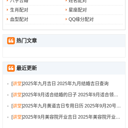
八字合婚
姓名配对
9月
八
星
甲午
金匮
结婚、祭
开仓、
辰时（7-9
生肖配对
星座配对
22
月
期
日,心
祀、理发
伐木、
点）、申时
血型配对
QQ缘分配对
日
初
一
月狐
纳畜
（15-17点）
一
9月
八
星
戊戌
明
嫁娶、纳
开市、
巳时（9-11
热门文章
26
月
期
日,牛
堂、
采、祭
作灶、
点）、酉时
日
初
五
金牛
岁禄
祀、解除
栽种
（17-19点）
五
最近更新
部分吉日详细解读
[
讲堂
]
2025年九月吉日 2025年九月结婚吉日查询
9月4日（星期四，农历七月十三~丙子日 青龙值
[
讲堂
]
2025年9月适合结婚的日子 2025年9月适合领证的日期
日）
：此日就是“青龙”吉神护佑,主姻缘和谐稳固！非常适
[
讲堂
]
2025年九月黄道吉日专用日历 2025年9月20号黄道吉日专用日历
合进行纳采、订盟等婚前礼仪。吉时在辰时（7-9点）同申
时（15-17点）。五行属洞下水,八字喜水木的新人选择此
[
讲堂
]
2025年9月美容院开业吉日 2025年美容院开业的最佳时间
日尤位有利？!但需注意当日冲马煞南、生肖属马的朋友最