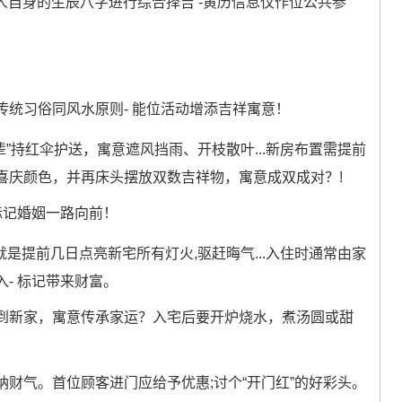
人自身的生辰八字进行综合择吉 -黄历信息仅作位公共参
统习俗同风水原则- 能位活动增添吉祥寓意！
”持红伞护送，寓意遮风挡雨、开枝散叶...新房布置需提前
喜庆颜色，并再床头摆放双数吉祥物，寓意成双成对？!
标记婚姻一路向前！
，就是提前几日点亮新宅所有灯火,驱赶晦气...入住时通常由家
- 标记带来财富。
到新家，寓意传承家运？入宅后要开炉烧水，煮汤圆或甜
纳财气。首位顾客进门应给予优惠;讨个“开门红”的好彩头。