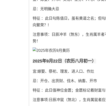
忌：无明确大忌
特征 ：此日勾陈值日，虽有黄道之名；但勾
向繁荣？!
注意事项：日辰冲羊（煞东），生肖属羊者不宜
势！
2025年9月22日（农历八月初一）
宜:嫁娶、祭祀、理发、进人口、作灶
忌：开仓、出货财、伐木、纳畜、开市
特征 ：此日值神位金匮；金匮标记着财富与
注意事项:日辰冲鼠（煞北），生肖属鼠者应避开