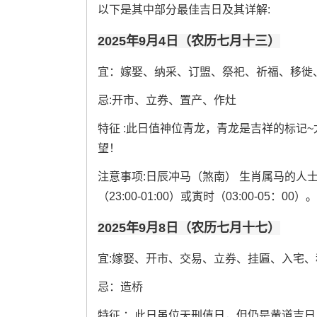
以下是其中部分最佳吉日及其详解:
2025年9月4日（农历七月十三）
宜：嫁娶、纳采、订盟、祭祀、祈福、移徙
忌:开市、立券、置产、作灶
特征 :此日值神位青龙，青龙是吉祥的标记
望！
注意事项:日辰冲马（煞南） 生肖属马的人
（23:00-01:00）或寅时（03:00-05：00）。
2025年9月8日（农历七月十七）
宜:嫁娶、开市、交易、立券、挂匾、入宅
忌：造桥
特征 ：此日虽位天刑值日，但仍是黄道吉日