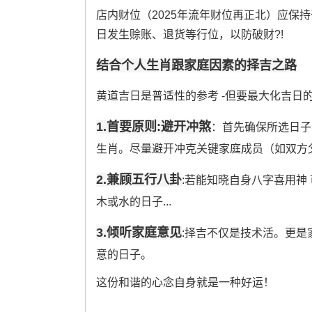
店内财位（2025年流年财位再正北）应保
日发生赊账、退货等行位，以防破财?!
结合个人生肖跟家庭因素的择吉之路
黄道吉日是普适性的参考 -但要最大化吉日
1.首要原则:避开冲煞
：首先确保所选日子
生肖。尽量避开冲克关键家庭成员（如双方
2.兼顾五行八卦
:若能知晓自身八字喜用神
木或水的日子...
3.倾听家庭意见
:择吉不仅是技术活。更
意的日子。
这份和谐的心念自身就是一种好运！