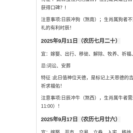
获得口碑？!
注意事项:日辰冲狗（煞南）；生肖属狗者不宜
礼的有利时辰！
2025年9月11日（农历七月二十）
宜：嫁娶、出行、移徙、解除、牧养、祈福
忌:词讼、安葬
特征 :此日值神位天德，是标记上天恩德的
祈求福佑！
注意事项:日辰冲牛（煞西），生肖属牛者需避开..
11:00）！
2025年9月17日（农历七月廿六）
宜：嫁娶、开市、交易、立券、入宅、移徙