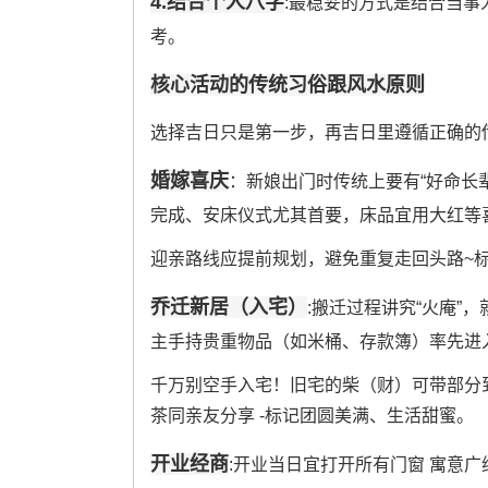
4.结合个人八字
:最稳妥的方式是结合当事
考。
核心活动的传统习俗跟风水原则
选择吉日只是第一步，再吉日里遵循正确的传
婚嫁喜庆
：新娘出门时传统上要有“好命长辈
完成、安床仪式尤其首要，床品宜用大红等
迎亲路线应提前规划，避免重复走回头路~
乔迁新居（入宅）
:搬迁过程讲究“火庵”
主手持贵重物品（如米桶、存款簿）率先进入
千万别空手入宅！旧宅的柴（财）可带部分
茶同亲友分享 -标记团圆美满、生活甜蜜。
开业经商
:开业当日宜打开所有门窗 寓意广