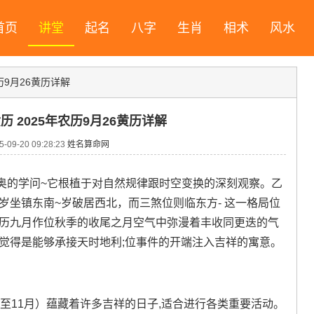
首页
讲堂
起名
八字
生肖
相术
风水
农历9月26黄历详解
黄历 2025年农历9月26黄历详解
09-20 09:28:23
姓名算命网
奥的学问~它根植于对自然规律跟时空变换的深刻观察。乙
太岁坐镇东南~岁破居西北，而三煞位则临东方- 这一格局位
农历九月作位秋季的收尾之月空气中弥漫着丰收同更迭的气
觉得是能够承接天时地利;位事件的开端注入吉祥的寓意。
月至11月）蕴藏着许多吉祥的日子,适合进行各类重要活动。