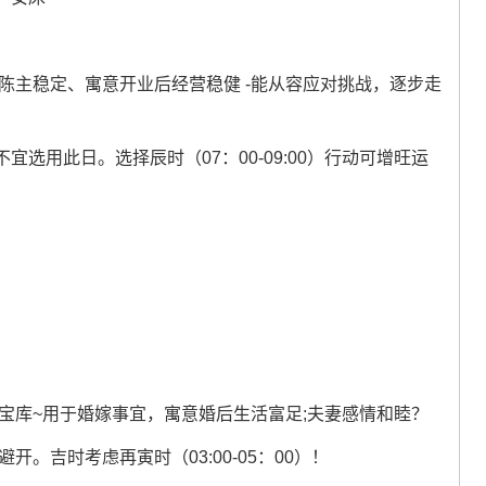
陈主稳定、寓意开业后经营稳健 -能从容应对挑战，逐步走
选用此日。选择辰时（07：00-09:00）行动可增旺运
宝库~用于婚嫁事宜，寓意婚后生活富足;夫妻感情和睦？
。吉时考虑再寅时（03:00-05：00）！