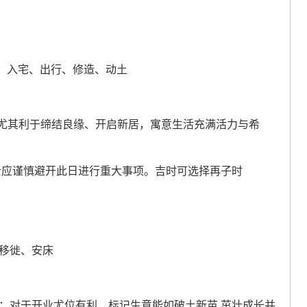
、入宅、出行、修造、动土
~尤其利于缔结良缘、开启新居，寓意生活充满活力与希
士应谨慎避开此日进行重大事项。吉时可选择再子时
、移徙、安床
；对于开业尤位有利，标记生意能如破土新苗 茁壮成长并