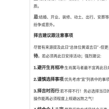
质。
忌
:结婚、开业、装修、动土、出行、安葬等
纷争或意外。
择吉建议跟注意事项
尽管有来源提及此日“总体位黄道吉日” -
待
。若必须再此日安排活动；强烈建议:
1.避开生肖相冲
:生肖属马者最不宜再此
2.谨慎选择事项
:优先考虑“宜”列表中的事
3.择吉时而行
:若不得不行！务必选择当日
操作能再必须程度上规避凶煞之气！