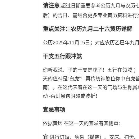
请注意
:超过日期重要参考公历九月与农历
后）的吉日、需结合更多专业黄历资料进行
重点关注：农历九月二十六黄历详解
公历2025年11月15日；对应农历乙巳年九
干支五行跟冲煞
你听我说、子的干支是戊子！五行在领域 ；
天的值神是“白虎”！再传统神煞位你中白虎
南），在这代表着在这一天的气场与生肖属
动 -否则易遇阻碍或波折！
宜忌事项
依据黄历 在这一天的宜忌有其侧重:
宜
:进行订婚、纳采（提亲）、安床、扫舍