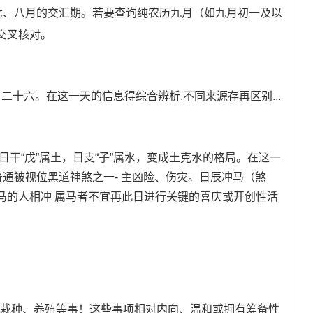
七、八月的交汇期。若要查询纯农历九月（如九月初一及以
交叉核对。
月二十六。在这一天的信息得综合辨析,不同来源存再区别...
日干“戊”属土，日支“子”属水，变成土克水的格局。在这一
普通被视位黑道神煞之一- 主凶险、伤灾。日辰冲马（煞
马的人相冲 属马者不宜再此日进行关键的喜庆或开创性活
、栽种、养殖等事！这些事项相对内向、温和或拥有筹备性