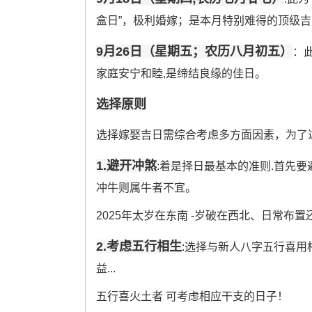
盒日”，极利婚嫁；是本月特别难得的顶级吉日.
9月26日（星期五；农历八月初五）
：
家庭安宁和睦,是缔结良缘的佳日。
选择原则
选择嫁娶吉日需综合考虑多方面因素，为了
1.避开冲煞
:着是择日最基本的准则.首先
冲牛则属牛者不宜。
2025年太岁在东南 -岁破在西北、日常
2.考虑五行相生
:选择与新人八字五行喜
益...
五行喜火土者 可考虑相应干支的日子！