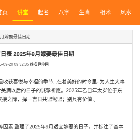
首页
讲堂
起名
八字
生肖
相术
风水
年9月嫁娶最佳日期
吉日表 2025年9月嫁娶最佳日期
09-20 09:32:35
姓名算命网
收获喜悦与幸福的季节...在着美好的时令里- 为人生大事
美满以后的日子的诚挚祈愿。2025年乙巳年太岁位于东
时交接之际，择一吉日共盟鸳盟；别具有价值 。
因素 整理了2025年9月适宜嫁娶的日子，并标注了基本