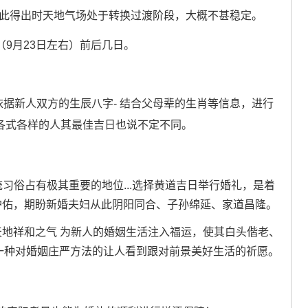
-由此得出时天地气场处于转换过渡阶段，大概不甚稳定。
（9月23日左右）前后几日。
据新人双方的生辰八字- 结合父母辈的生肖等信息，进行
.各式各样的人其最佳吉日也说不定不同。
统习俗占有极其重要的地位...选择黄道吉日举行婚礼，是着
护佑，期盼新婚夫妇从此阴阳同合、子孙绵延、家道昌隆。
天地祥和之气 为新人的婚姻生活注入福运，使其白头偕老、
是一种对婚姻庄严方法的让人看到跟对前景美好生活的祈愿。