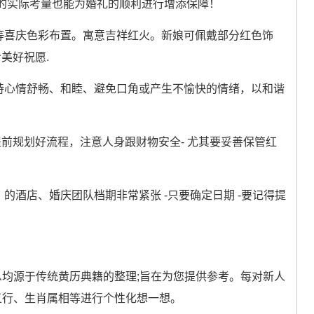
的实际考量也能为婚礼的顺利进行增添保障！
等喜庆色彩布置。寓意吉祥红火。新娘可佩戴部分红色饰
美好祝愿.
持心情舒畅、和睦、避免口角或产生不愉快的情绪，以和谐
前规划好流程，注意人身跟财物安全- 尤其要妥善保管红
的酒店、婚庆团队档期非常紧张 -只要确定日期 -要记得提
。
息均源于传统黄历典籍的整理;旨在为您提供参考。每对新人
五行、生肖属相等进行个性化想一想。