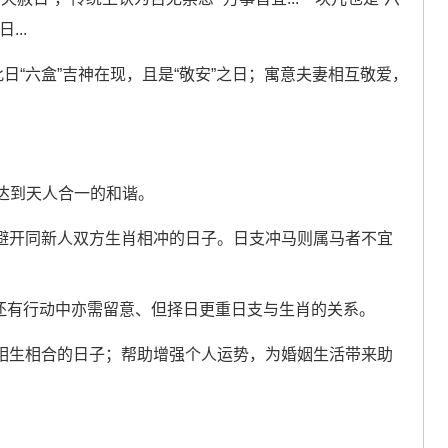
..
此日“六盒”吉神在现，且是“敬安”之日；寓意夫妻相互敬爱，
达到天人合一的和谐。
要避开同新人双方生肖相冲的日子。日支冲马则属马者不宜
布置还有行动中亦需留意、但择日更重日支与生肖的关系。
用相生相合的日子；帮助增强个人运势，为婚姻生活带来助