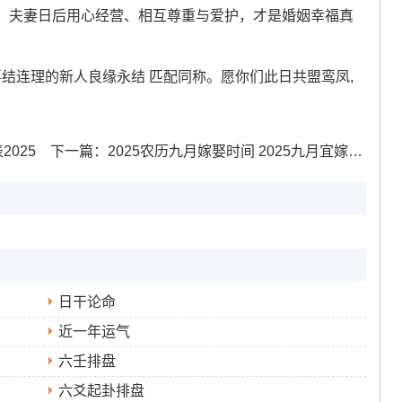
，夫妻日后用心经营、相互尊重与爱护，才是婚姻幸福真
喜结连理的新人良缘永结 匹配同称。愿你们此日共盟鸾凤,
2025
下一篇：
2025农历九月嫁娶时间 2025九月宜嫁娶的时间表
日干论命
近一年运气
六壬排盘
六爻起卦排盘