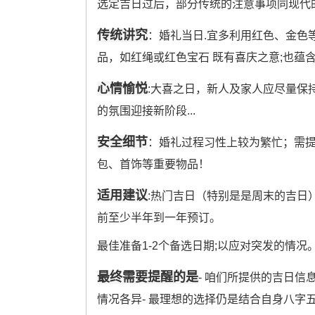
选定吉日过后，部分传统的注意事项同现代
传统讲究
：婚礼当日.宜多利用红色、金色
品，如红绳或红色宝石 既有喜庆之意;也蕴含
心情愉悦
:大喜之日，新人及家人应尽量保
的氛围迎接新阶段...
安全细节
：婚礼过程习性上较为繁忙；需提
包、首饰等重要物品！
适用建议
:热门吉日（特别是是周末的吉日）
前至少半年到一年预订。
最佳准备1-2个备选日期;以应对突发的情况
最终需要提醒的是
- 咱们所提供的吉日信
情况各异- 最理想的选择仍是结合自身八字