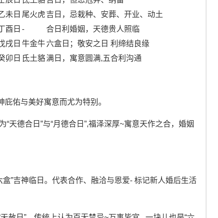
乙未日
尾火虎
吉日，忌栽种、安葬、开业、动土
丁酉日
-
合日利婚姻，天德贵人照临
戊戌日
牛金牛
六盒日；敬安之日 利缔结良缘
癸卯日
氐土貉
满日，寓意圆满,五合利沟通
神庇佑与美好寓意而尤为特别。
日为“天德合日”与“月德合日”,福泽深厚~寓意天作之合，婚姻
“六盒”吉神临日。代表合作、融洽与恩爱- 标记新人婚后生活
“天赦日”，传统上认为百无禁忌~万事皆宜...一块儿也是“六