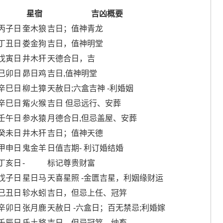
星宿
吉凶概要
丙子日
奎木狼
吉日；值神青龙
丁丑日
娄金狗
吉日，值神明堂
戊寅日
井木犴
天德合日，吉
己卯日
昴日鸡
吉日,值神明堂
辛巳日
柳土獐
天赦日;六盒吉神 -利婚姻
辛巳日
觜火猴
吉日 但忌远行、安葬
壬午日
参水猿
月德合日,但忌盖屋、安葬
癸未日
井木犴
吉日；值神天德
甲申日
鬼金羊
日值吉期- 利订婚结婚
丁亥日
-
标记尊贵财富
戊子日
星日马
天喜星照 -金匮吉星，利姻缘财运
己丑日
轸水蚓
吉日，但忌上任、冠笄
辛卯日
张月鹿
天赦日 -六盒日；百无禁忌;利婚嫁
壬辰日
氐土貉
吉日，但忌冠笄、纳畜