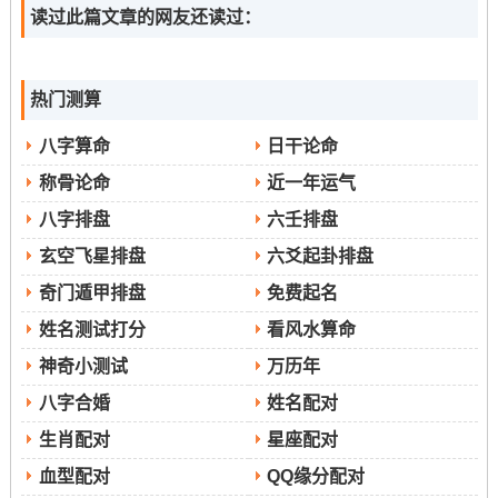
读过此篇文章的网友还读过：
热门测算
八字算命
日干论命
称骨论命
近一年运气
八字排盘
六壬排盘
玄空飞星排盘
六爻起卦排盘
奇门遁甲排盘
免费起名
姓名测试打分
看风水算命
神奇小测试
万历年
八字合婚
姓名配对
生肖配对
星座配对
血型配对
QQ缘分配对