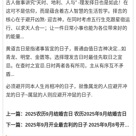
古人做事讲究“天时、地利、人与” -理发择日也是如此！在
这可不是信仰，而是蕴含着古人智慧的生活哲学。择吉的
核心在于避开凶煞- 迎吉神，在同时考虑五行生克跟星宿运
行、以求天人合一；让一件日常小事也能为各位带来好的
的能量...
黄道吉日是指诸事皆宜的日子，普通由值日吉神决定...如
青龙、明堂、金匮等。选择理发吉日时最佳先取日之宜
忌。在查时之宜忌.日时两者各有所司，主从有序互不矛
盾...
必须避开同本人生肖相冲的日子，就像属龙的人应避开冲
龙的日子~属鼠的人则应避开冲鼠的日子.
上一篇：
2025农历9月结婚吉日 农历2025年9月结婚吉日
下一篇：
2025年9月开业最吉利的日子 2025年9月8号开业吉利吗