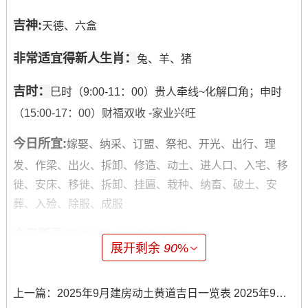
吉神:
天德、六盒
非常适宜得新人生肖：
兔、羊、猪
吉时：
巳时（9:00-11：00）贵人牵线~化解口角；申时
（15:00-17：00）财福双收 -家业兴旺
今日所宜:
嫁娶、纳采、订盟、祭祀、开光、出行、理
发、作梁、出火、拆卸、修造、动土、进人口、入宅、移
徙、安床、移徙、拆卸、挂匾、栽种、纳畜、破土、安
葬、入殓、除服、成服
今日所忌:
需结合新人八字具体查询
展开剩余
90
%
日卦象：
需结合当日干支推算
上一篇：
2025年9月建房动土黄道吉日一览表 2025年9月动土建房的黄道吉日
日期：2025年9月2日星期二