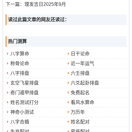
下一篇：
理发吉日2025年9月
农历:
二零二五年七月月十一 属蛇
读过此篇文章的网友还读过：
岁次:
乙巳年甲申月己亥日
吉时:
丁卯时（5：00-6:59）、己巳时（9:00-10:59）、庚
热门测算
午时（11：00-12：59）、辛未时（13：00-14：59）、壬
八字算命
日干论命
申时（15:00-16：59）、甲戌时（19:00-20:59）、乙亥时
称骨论命
近一年运气
（21:00-22:59）
八字排盘
六壬排盘
今日所宜:
沐浴、理发、会亲友、塑绘、开光、栽种、牧
玄空飞星排盘
六爻起卦排盘
养、嫁娶、经络、补垣、塞穴
奇门遁甲排盘
免费起名
冲煞:
冲龙煞北
姓名测试打分
看风水算命
神奇小测试
万历年
日期:2025年9月4日星期四
八字合婚
姓名配对
农历:
二零二五年七月月十三 属蛇
生肖配对
星座配对