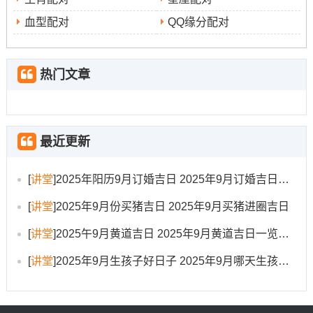
血型配对
QQ缘分配对
岁次:
乙巳年甲申月辛丑日
吉神:
青龙
热门文章
吉时：
7:00-9：00
今日所宜:
嫁娶、纳采
最近更新
今日所忌:
诉讼
[
讲堂
]
2025年阳历9月订婚吉日 2025年9月订婚吉日有哪几天
冲煞：
冲马煞南
[
讲堂
]
2025年9月份买猪吉日 2025年9月买猪进圈吉日
日期:2025年9月6日星期六
[
讲堂
]
2025午9月黄道吉日 2025年9月黄道吉日一览表大全
农历:
[
讲堂
]
2025年9月生孩子好日子 2025年9月哪天生孩子比较好
二零二五年八月月十一 属蛇
岁次:
乙巳年甲申月癸卯日