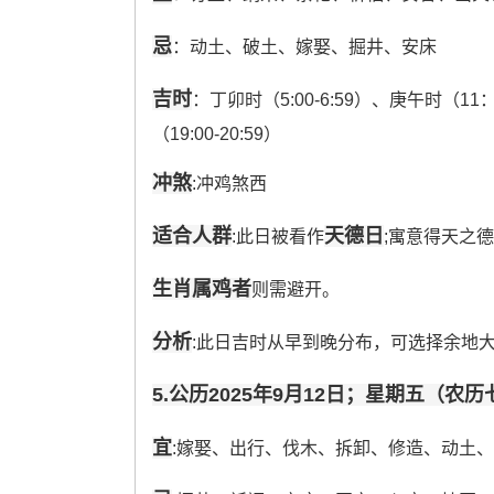
忌
：动土、破土、嫁娶、掘井、安床
吉时
：丁卯时（5:00-6:59）、庚午时（11：
（19:00-20:59）
冲煞
:冲鸡煞西
适合人群
天德日
:此日被看作
;寓意得天之德
生肖属鸡者
则需避开。
分析
:此日吉时从早到晚分布，可选择余地
5.公历2025年9月12日；星期五（农
宜
:嫁娶、出行、伐木、拆卸、修造、动土