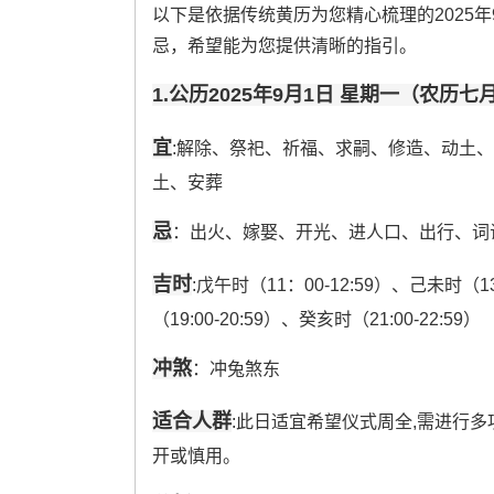
以下是依据传统黄历为您精心梳理的2025
忌，希望能为您提供清晰的指引。
1.公历2025年9月1日 星期一（农历七
宜
:解除、祭祀、祈福、求嗣、修造、动土
土、安葬
忌
：出火、嫁娶、开光、进人口、出行、词
吉时
:戊午时（11：00-12:59）、己未时（1
（19:00-20:59）、癸亥时（21:00-22:59）
冲煞
：冲兔煞东
适合人群
:此日适宜希望仪式周全,需进行
开或慎用。