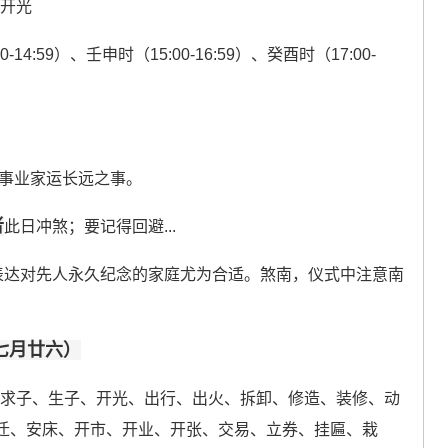
、开光
-14:59）、壬申时（15:00-16:59）、癸酉时（17:00-
于事业家运长远之事。
者
此日冲煞；要记得回避...
表达对先人永久纪念的家庭尤为合适。煞南，仪式中注意南
历七月廿六）
、求子、生子、开光、出行、出火、拆卸、修造、装修、动
迁、安床、开市、开业、开张、交易、立券、挂匾、栽