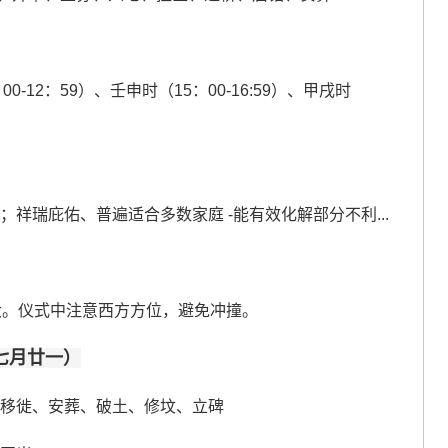
00-12：59）、壬申时（15：00-16:59）、甲戌时
；祥瑞庇佑、普遍适合多数家庭 -能有效化解部分不利...
大。仪式中注意西方方位，避免冲撞。
历七月廿一）
、移徙、安葬、破土、修坟、立碑