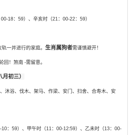
00-18：59）、辛亥时（21：00-22：59）
生肖属狗者
仪轨一并进行的家庭。
需谨慎避开！
轮回！煞南 -需留意。
历八月初三）
养、沐浴、伐木、架马、作梁、安门、扫舍、合寿木、安
0-10：59）、甲午时（11：00-12:59）、乙未时（13：00-