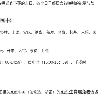
年9月适宜下葬的吉日，各个日子都蕴含着特别的能量与禁
月初十）
、竖柱、上梁、安床、纳畜、盖屋、合脊、起基、入殓、破
讼、开市、入宅、移徙、赴任
3：00-14:59）、庚申时（15:00-16：59）、壬戌时
生肖属兔者
多项相关家庭事务（如修造、祈福）的家庭.
宜避