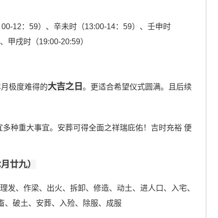
00-12：59）、辛未时（13:00-14：59）、壬申时
）、甲戌时（19:00-20:59）
大吉之日
本月极度难得的
。更适合希望仪式圆满。且后续
。
宜多种重大事宜。安葬可得全面之祥瑞庇佑！吉时充裕 便
历七月廿九）
、理发、作梁、出火、拆卸、修造、动土、进人口、入宅、
畜、破土、安葬、入殓、除服、成服