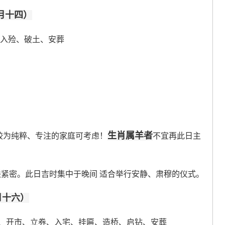
七月十四）
、入殓、破土、安葬
生肖属羊者
较为纯粹、专注的家庭可考虑！
不宜再此日主
联紧密。此日吉时集中于晚间 适合举行安静、肃穆的仪式。
月十六）
、开市、立券、入宅、挂匾、造桥、启钻、安葬