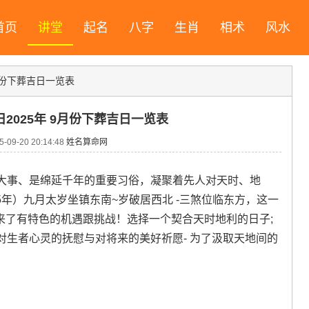
首页
讲堂
起名
八字
生肖
相术
风水
月份下葬吉日一览表
2025年 9月份下葬吉日一览表
09-20 20:14:48
姓名算命网
大事、是绵延千年的重要习俗，凝聚着先人对天时、地
5年）九月太岁坐镇东南~岁破居西北 -三煞位临东方，这一
带来了有特色的机遇跟挑战！选择一个契合天时地利的日子;
生者心灵的抚慰与对将来的美好祈愿- 为了汲取天地间的