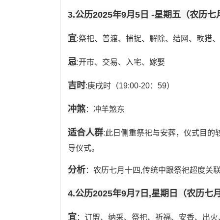
3.公历2025年9月5日 -星期五（农历
宜
:祭祀、普渡、捕捉、解除、结网、畋猎
忌
:开市、交易、入宅、嫁娶
吉时
:庚戌时（19:00-20：59）
冲煞
：冲羊煞东
适合人群
:此日侧重祭祀与安葬，仪式目的
导仪式。
分析
：农历七月十四,传统中跟祭祀超度关
4.公历2025年9月7日,星期日（农历七
宜
：订盟、纳采、祭祀、祈福、安香、出火