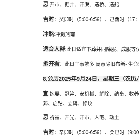
忌
:开市、掘井、开渠、造桥、造船
吉时
：癸卯时（5:00-6:59）、己酉时（17：
冲煞
:冲狗煞南
适合人群
:此日适宜下葬并同除服、成服等
拆开看
：此日宜事繁多 寓意除旧布新- 生命
8.公历2025年9月24日，星期三（农
宜
:嫁娶、冠笄、安机械、解除、纳畜、牧
葬、启钻、立碑、修坟
忌
:祈福、开光、开市、入宅、动土
吉时
：辛卯时（5:00-6:59）、癸巳时（9:0