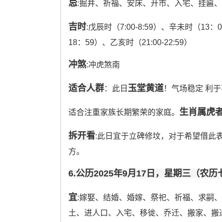
忌
:掘井、祈福、安床、开市、入宅、挂匾
吉时
:戊辰时（7:00-8:59）、辛未时（13：00
18：59）、乙亥时（21:00-22:59）
冲煞
:冲虎煞南
适合人群
玉堂黄道
：此日
！气场稳定 利
生肖属虎
适合注重家族长期繁荣的家庭。
拆开看
:此日宜于立碑修坟，对于希望借此
方。
6.公历2025年9月17日，星期三（农
宜
:嫁娶、结婚、婚嫁、祭祀、祈福、求嗣
土、进人口、入宅、移徙、乔迁、搬家、搬