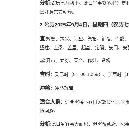
分析
:农历七月初十。此日宜事繁多,特别
需注意东方动静。
2.公历2025年9月4日，星期四（农历
宜
:嫁娶、纳采、订盟、祭祀、祈福、斋醮
竖柱、上梁、盖屋、起基、定磉、安门、安
忌
:开市、立券、置产、作灶、造桥
吉时
：癸巳时（9：00-10:59）、丁酉时（17：
冲煞
：冲马煞南
适合人群
：适合需将下葬同家族其他喜庆
慎回避。
分析
:此日虽宜事大面积，但需留意避开忌事