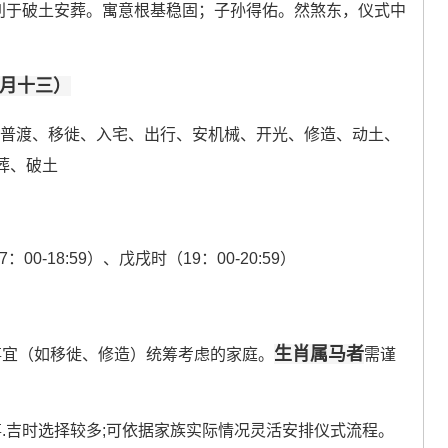
是利于破土安葬。寓意根基稳固；子孙得佑。然煞东，仪式中
七月十三）
、普渡、移徙、入宅、出行、安机械、开光、修造、动土、
葬、破土
00-18:59）、戊戌时（19：00-20:59）
生肖属马者
事宜（如移徙、修造）统筹考虑的家庭。
需谨
.吉时选择较多;可依据家族实际情况灵活安排仪式流程。