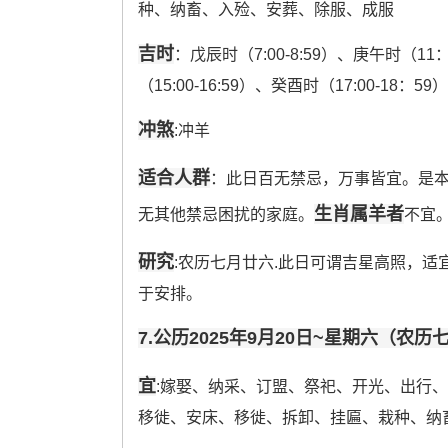
种、纳畜、入殓、安葬、除服、成服
吉时
：戊辰时（7:00-8:59）、庚午时（11：
（15:00-16:59）、癸酉时（17:00-18：59
冲煞
:冲羊
适合人群
：此日百无禁忌，万事皆宜。是
生肖属羊者
无其他禁忌困扰的家庭。
不宜
研究
:农历七月廿六.此日可谓吉星高照，适
于安排。
7.公历2025年9月20日~星期六（农
宜
:嫁娶、纳采、订盟、祭祀、开光、出行
移徙、安床、移徙、拆卸、挂匾、栽种、纳