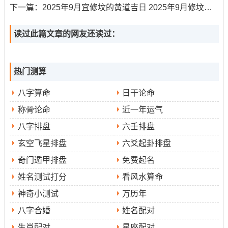
2025年9月22日，星期三 农历八月初三
：此日干支为
下一篇：
2025年9月宜修坟的黄道吉日 2025年9月修坟吉日
乙酉月乙未日 -值神为金匮,是破日！吉神有三合、不将,宜
理发、纳财.此日的支未土与酉鸡无冲，适合修剪刘海以提
读过此篇文章的网友还读过：
升财运 但需注意西北方位（岁破方）不宜放置理发工具。
2025年9月23日，星期四,农历八月初四
：此日干支为
热门测算
乙酉月乙未日（注:此处日期跟干支对应关系存疑！
八字算命
日干论命
但吉日引用自），吉神有三合、不将...此日同样适宜理发.
称骨论命
近一年运气
但需注意秋分节气临近、五行木气死绝~传统认为是“百事
八字排盘
六壬排盘
凶”~重大事项需谨慎。
玄空飞星排盘
六爻起卦排盘
2025年9月29日。星期二、农历八月初八
:此日干支为
奇门遁甲排盘
免费起名
乙酉月辛丑日。吉神有天恩、圣心，宜剃头、开市。
姓名测试打分
看风水算命
此日辛金生助酉金~能增强贵人运势；建议选择辰时（上午
神奇小测试
万历年
7：00-9:00）进行理发以承接吉气.
八字合婚
姓名配对
生肖配对
星座配对