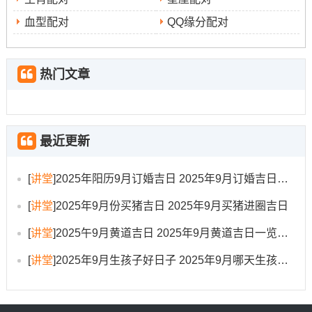
2025年9月30日,星期三，农历八月初九
：此日干支为
血型配对
QQ缘分配对
乙酉月壬寅日，值神为青龙...吉神有青龙、宝光、宜沐
浴、剃头.
此日寅木与酉金暗合;适合修剪发尾以化解小人但需避开在
热门文章
正东方（三煞位）的活动。
理发吉日的选择要点与深层有价值
最近更新
当选择理发吉日绝非简单的信仰 而是融合了天干的支、五
行生克、神煞值日以及个人命理的多方面考虑？!对于属鸡
[
讲堂
]
2025年阳历9月订婚吉日 2025年9月订婚吉日有哪几天
人而言;2025年乙巳年逢“晦气”星入命，通过理发这一日常
[
讲堂
]
2025年9月份买猪吉日 2025年9月买猪进圈吉日
行为调节运势显得尤为重要。吉日就像磁场的开关,选对时
机,便能更好的引导天的自然之力、为自身运势铺设坦途！
[
讲堂
]
2025午9月黄道吉日 2025年9月黄道吉日一览表大全
[
讲堂
]
2025年9月生孩子好日子 2025年9月哪天生孩子比较好
首要原则是避开冲煞
！酉鸡与卯兔相冲，与戌狗相害 -由
此得出择日需首要避开的支为卯（兔日）合戌（狗日）的
日子，合同这些日子相冲的时辰...