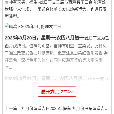
吉神有天德、福生 -此日干支壬辰与酉鸡有了三合;能有效
增强个人气场，非常适合修剪长发以焕新运势、宜进行发
型造型。
2025年9月20日。星期一;农历八月初一
:此日干支为乙
酉月戊戌日。值神为明堂。吉神有明堂，宜染发。此日利
于通过改变发色提升健康运，但需注意忌染红色系发色;选
择黑色、深棕色系为佳；在同时应避开签约等决定性事
宜...
2025年9月21日，星期二、农历八月初二
:此日干支为
乙酉月癸巳日，吉神有月德、天马,宜剃发、沐浴。
展开剩余
77
%
此日天干癸水同的支巳火相生- 理发帮助化解口舌是非;但
需避开午时（上午11:00-13:00）进行操作,以免冲煞！
上一篇：
九月份黄道吉日2025年提车 九月份提车黄道吉日一览表