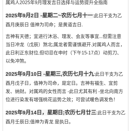
属鸡人2025年9月理发吉日选择与运势提升全指南
2025年9月2日 -星期二~农历七月十一
:此日干支为乙
酉月庚辰日 值神为司命；是黄道吉日.
吉神有天德；宜进行沐浴、理发、会友等事宜...但需注意
当日冲龙（戊辰）煞北;属龙者需谨慎避开.对属鸡人而言，
此日利正东财位,但切忌在申时（下午15-17点）动剪刀、
以免冲煞。
2025年9月10日 -星期三,农历七月十九
:此日干支为乙
酉月戊子日，值神为司命，是定日。吉神有福生、宜剪
发、纳财。对属鸡的女性而言 -此日尤其有利 -坐北向南方
位进行染发有增强桃花运势之效；可尝试暖色调发色！
2025年9月14日，星期日;农历七月廿三
:此日干支为乙
酉月壬辰日;值神为青龙 是执日。