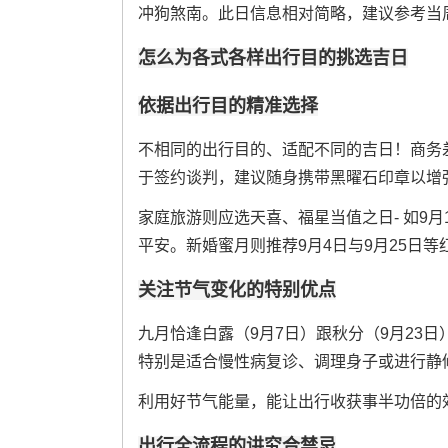
冲狗煞南。此日信息相对简略，建议参考当
怎么为各式各样出行目的挑选吉日
依据出行目的精准选择
不相同的出行目的、适配不同的吉日！商务差
于签约谈判，建议随身携带黑曜石印章以增
家庭旅游则应选天喜、福星当值之日- 如9月
平安。新婚蜜月则推荐9月4日与9月25日等
关注节气变化的特别优点
九月恰逢白露（9月7日）跟秋分（9月23
特别是适合慢性病复诊、调理身子或进行静修
利用好节气能量，能让出行收获事半功倍的
出行全流程的讲究合禁忌