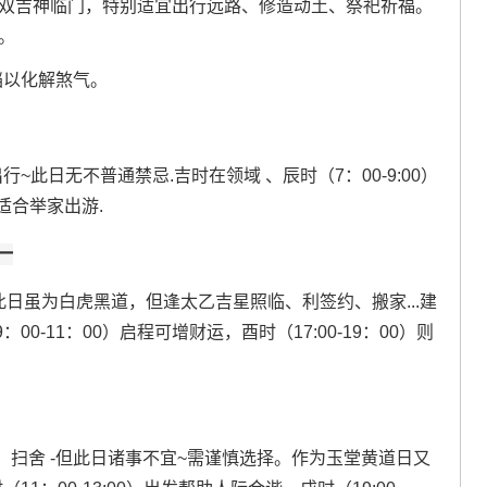
德双吉神临门，特别适宜出行远路、修造动土、祭祀祈福。
。
铛以化解煞气。
此日无不普通禁忌.吉时在领域 、辰时（7：00-9:00）
更适合举家出游.
一
此日虽为白虎黑道，但逢太乙吉星照临、利签约、搬家...建
-11：00）启程可增财运，酉时（17:00-19：00）则
扫舍 -但此日诸事不宜~需谨慎选择。作为玉堂黄道日又