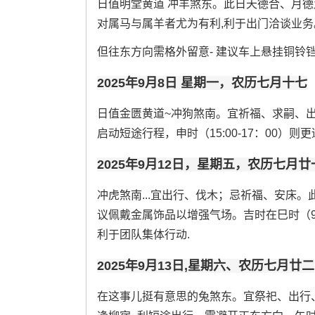
日值明堂黄道 冲羊煞东。此日天德合、月
对属马与属羊者尤为有利,利于出门洽谈业务
但往东方向需格外留意- 建议车上悬挂铜铃
2025年9月8日 星期一，农历七月十七
日值金匮黄道~冲狗煞南。宜祈福、求嗣、出行~
启动短途行程，申时（15:00-17：00）则
2025年9月12日，星期五，农历七月廿
冲虎煞南...宜出行、伐木；忌祈福、安床。
议佩戴金属饰品以增强气场。吉时在巳时（9：00
利于团队集体行动.
2025年9月13日,星期六、农历七月廿二
在这事儿挺有意思的兔煞东。宜祭祀、出行、