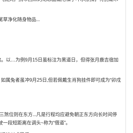
草净化随身物品...
煞。以…为例9月15日虽标注为黑道日，但得张月鹿吉宿加
如属兔者虽冲9月25日,但若佩戴生肖狗挂件即可成为“卯戌
三煞位则在东方...凡是行程均应避免朝正东方向长时间停
一段短距离在调头~称为“借道”。