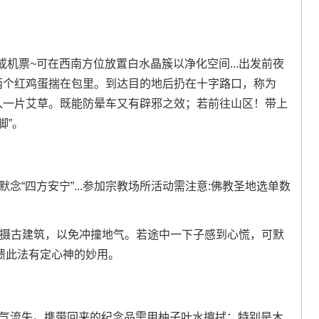
机票~可在西南方位放置白水晶簇以净化空间...出发前夜
煮两个红鸡蛋揣在包里。到达目的地后扔在十字路口，称为
塞入一片艾草。既能防晕车又有辟邪之效；若前往山区！带上
脚”。
念“四方安宁”...参加宗教场所活动需注意:佛教圣地选单数
00）拍摄古建筑，以免冲撞地气。若途中一下子感到心慌，可默
反馈此法有定心神的妙用。
福气流失。携带回来的纪念品需用柚子叶水擦拭；特别是木