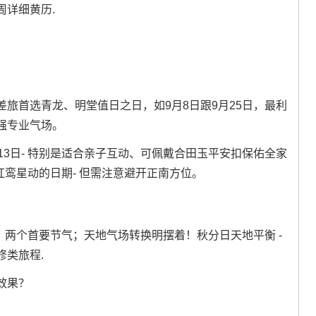
周详细黄历.
旅首选青龙、明堂值日之日，如9月8日跟9月25日，最利
强专业气场。
13日- 特别是适合亲子互动、可佩戴合田玉平安扣保佑全家
红鸾星动的日期- 但需注意避开正南方位。
日）两个首要节气；天地气场转换明摆着！秋分日天地平衡 -
类旅程.
效果？