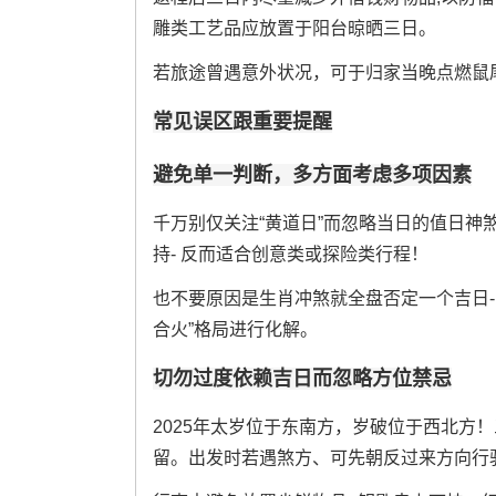
雕类工艺品应放置于阳台晾晒三日。
若旅途曾遇意外状况，可于归家当晚点燃鼠尾
常见误区跟重要提醒
避免单一判断，多方面考虑多项因素
千万别仅关注“黄道日”而忽略当日的值日神
持- 反而适合创意类或探险类行程！
也不要原因是生肖冲煞就全盘否定一个吉日- 
合火”格局进行化解。
切勿过度依赖吉日而忽略方位禁忌
2025年太岁位于东南方，岁破位于西北方！
留。出发时若遇煞方、可先朝反过来方向行驶