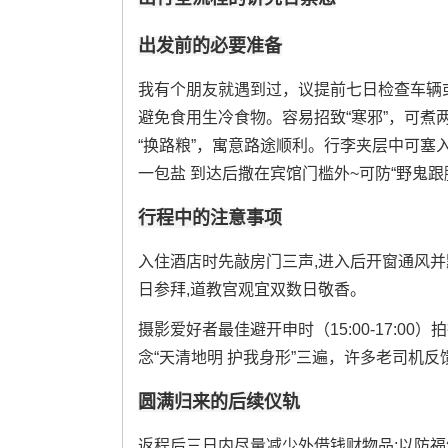
出发前的必要准备
我有个朋友就遇到过，议提前七日检查车辆或
避免食用生冷食物。容易招致“寒邪”，可
“换路粮”，寓意路途顺利。行李夹层中可
一包盐 到达后撒在宾馆门槛外~可防“野鬼跟
行程中的注意事项
入住酒店时先敲房门三声,进入后开窗通风并默
日参拜,道教宫观宜双数日敬香。
摄影爱好者最佳避开申时（15:00-17:
念“天清地明 护我身形”三遍，许多老司机
圆满归来的后续仪轨
返程后三日内尽量减少外借钱财物品;以防