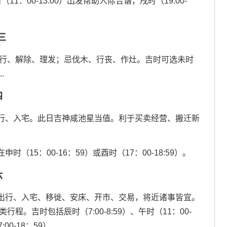
1：00-13:00）出发帮助人际合谐，戌时（19:00-
三
出行、解除、理发；忌伐木、行丧、作灶。吉时可选未时
.
四
行、入宅。此日吉神咸池星当值。利于买卖经营、搬迁新
15：00-16：59）或酉时（17：00-18:59）。
六
出行、入宅、移徙、安床、开市、交易，将近诸事皆宜。
程。吉时包括辰时（7:00-8:59）、午时（11：00-
00-18：59）.