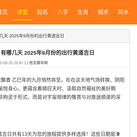
首页
讲堂
起名
八字
生肖
相术
风水
几天 2025年9月份的出行黄道吉日
日有哪几天 2025年9月份的出行黄道吉日
09-20 20:47:11
姓名算命网
桂飘香 乙巳年的九月悄然将至。在在这天地气场转换、阴阳
愉悦身心、更蕴含着顺应天时、汲取自然福祉的美好期
非拘泥于形式，而是对宇宙规律的敬畏与对旅途顺遂的深
9
道吉日共有13天为您的旅程提供多样选择！这些日期是: