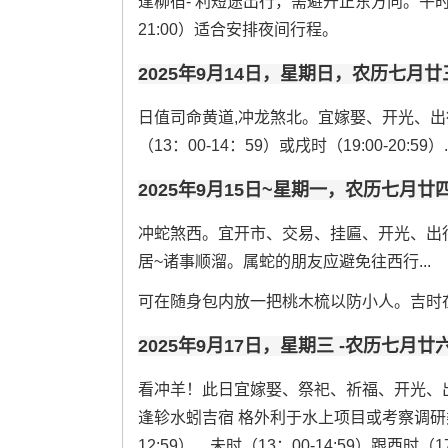
逢柳宿- 利短途出行，需避开正东方向。午时（1
21:00）适合安排夜间行程。
2025年9月14日，星期日，农历七月廿
日值司命黄道,冲龙煞北。宜嫁娶、开光、
（13：00-14：59）或戌时（19:00-20:59）..
2025年9月15日~星期一，农历七月廿
冲蛇煞西。宜开市、交易、挂匾、开光、出
居~诸事顺溜。属蛇的朋友应避免往西行...
可在随身包内放一把桃木梳以防小人。吉时在申时（
2025年9月17日，星期三 -农历七月廿
看冲羊！此日宜嫁娶、祭祀、祈福、开光、
逢轸水蚓吉宿 格外利于水上项目或考察调研类行
12:59）、未时（13：00-14:59）跟酉时（17: