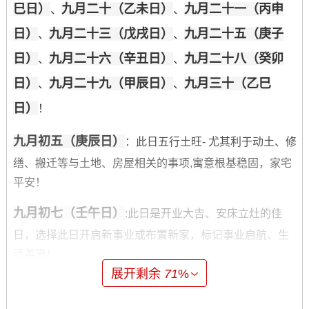
巳日）
九月二十（乙未日）
九月二十一（丙申
、
、
日）
九月二十三（戊戌日）
九月二十五（庚子
、
、
日）
九月二十六（辛丑日）
九月二十八（癸卯
、
、
日）
九月二十九（甲辰日）
九月三十（乙巳
、
、
日）
！
九月初五（庚辰日）
：此日五行土旺- 尤其利于动土、修
缮、搬迁等与土地、房屋相关的事项,寓意根基稳固，家宅
平安！
九月初七（壬午日）
:此日是开业大吉、安床立灶的佳
日，选择此日开启新事业或布置新家，标记事业启航、生
活美满！
展开剩余
71
%
九月初九（甲申日）
:重阳佳节...同样是订婚嫁娶、祭祀
祈福的良辰。此日结缘 寓意长长久久 福泽绵延！