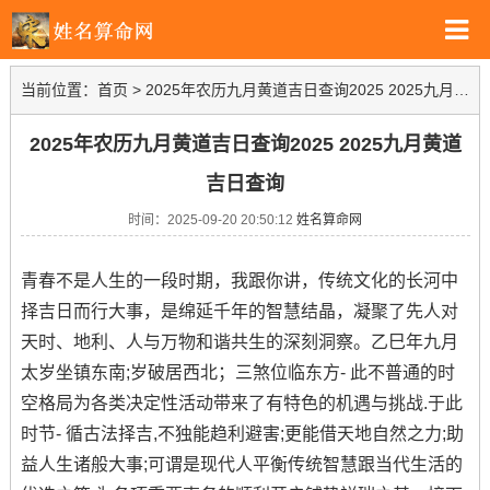
当前位置：
首页
>
2025年农历九月黄道吉日查询2025 2025九月黄道吉日查询
2025年农历九月黄道吉日查询2025 2025九月黄道
吉日查询
时间：2025-09-20 20:50:12
姓名算命网
青春不是人生的一段时期，我跟你讲，传统文化的长河中
择吉日而行大事，是绵延千年的智慧结晶，凝聚了先人对
天时、地利、人与万物和谐共生的深刻洞察。乙巳年九月
太岁坐镇东南;岁破居西北；三煞位临东方- 此不普通的时
空格局为各类决定性活动带来了有特色的机遇与挑战.于此
时节- 循古法择吉,不独能趋利避害;更能借天地自然之力;助
益人生诸般大事;可谓是现代人平衡传统智慧跟当代生活的