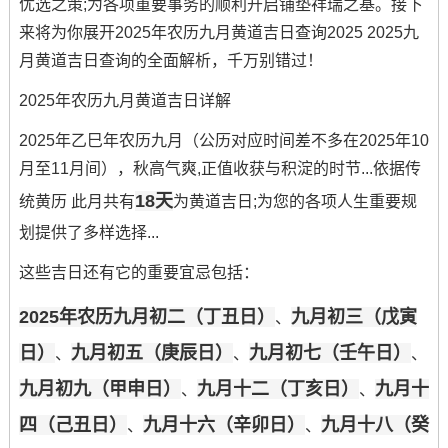
优选之策;为各项重要事务的顺利开启铺垫祥瑞之基。接下
来将为你展开2025年农历九月黄道吉日查询2025 2025九
月黄道吉日查询的全面解析，千万别错过！
2025年农历九月黄道吉日详解
2025年乙巳年农历九月（公历对应时间差不多在2025年10
月至11月间），秋高气爽,正值收获与积淀的时节...依据传
18天
统黄历 此月共有
为黄道吉日;为您的各项人生重要规
划提供了多样选择...
这些吉日还有它的重要宜忌包括：
2025年农历九月初二（丁丑日）
九月初三（戊寅
、
日）
九月初五（庚辰日）
九月初七（壬午日）
、
、
、
九月初九（甲申日）
九月十二（丁亥日）
九月十
、
、
四（己丑日）
九月十六（辛卯日）
九月十八（癸
、
、