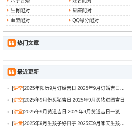
八字合婚
姓名配对
其实吧，择黄道吉日并非容易地看黄历上的“宜”字、而是一
生肖配对
星座配对
门综合性的传统学问 其核心在于“合”，即与个人、事件的
血型配对
QQ缘分配对
契合度？首要的是结合个人生辰八字 有区别的人由于八字
五行各异,其适宜的吉日也有所区别 ，最佳方式是请专业人
士进行合婚或择日~以达到天人合一的效果！
热门文章
你猜怎么着？者需考虑活动的性质、各异类型的活动应侧
重选择不同特性的吉日,婚嫁喜庆之事多优选天德、月德等
标记吉祥与合的日子；开业求财则侧重选择满日、成日等
最近更新
寓意圆满成功的日子；
[
讲堂
]
2025年阳历9月订婚吉日 2025年9月订婚吉日有哪几天
以而动土修造等则需考虑跟土地、方位相关的吉日？吉日
还需配吉时一天...内的差异时辰还有吉凶之别，通常上午
[
讲堂
]
2025年9月份买猪吉日 2025年9月买猪进圈吉日
阳气升发之时（如巳时9-11点）适宜开业、庆典等积极外
[
讲堂
]
2025午9月黄道吉日 2025年9月黄道吉日一览表大全
向的活动；
[
讲堂
]
2025年9月生孩子好日子 2025年9月哪天生孩子比较好
下午阳气渐收之时（如申时15-17点）则更利于签约、谈判
等需要沉静思考的事务！