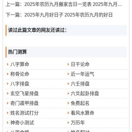
上一篇：
2025年农历九月搬家吉日一览表 2025年九月搬家吉日黄道吉日
九月十六（辛卯日）
：此日适宜入宅安居、置业买房等
下一篇：
2025年九月好日子 2025年农历九月的好日
重大决策 预示着新环境带来新气象，家业兴旺！
读过此篇文章的网友还读过：
九月十八（癸巳日）
:是订婚嫁娶、添丁喜庆的好日子 此
日办喜事- 可为家庭增添祥瑞同欢乐之气！
热门测算
九月二十三（戊戌日）
:此日开业大吉、乔迁新居尤为适
八字算命
日干论命
宜，标志着事业蒸蒸日上生活步步高升！
称骨论命
近一年运气
九月二十五（庚子日）
:利于出行远行、破土动工，此日
八字排盘
六壬排盘
启程或开工 代表前方路途顺畅，项目顺利！
玄空飞星排盘
六爻起卦排盘
九月三十（乙巳日）
：此日适宜订婚嫁娶、开市经商，
奇门遁甲排盘
免费起名
为月份画上圆满句号，也标记事务的圆满同收获！
姓名测试打分
看风水算命
神奇小测试
万历年
吉日选择的核心要点