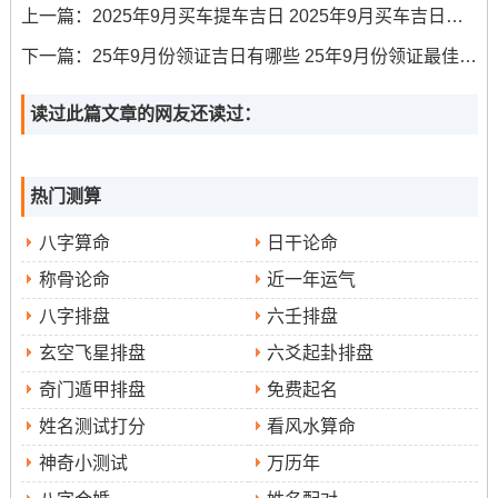
选择吉日时请务必结合自身生肖 避开相冲之日,并优先选择
上一篇：
2025年9月买车提车吉日 2025年9月买车吉日详情
当日所宜的吉时行动~方能最大程度汇聚吉气。
下一篇：
25年9月份领证吉日有哪些 25年9月份领证最佳日子
风水布局跟方位宜忌
读过此篇文章的网友还读过：
2025年为乙巳年流年风水格局有其尤其指定布置...当年太
岁方位位于东南，岁破方则居西北,此二位宜静不宜动，切
热门测算
忌在此方动土、凿井或摆放大型震动物品 出行时若条件允
许，也应避免从岁破方起始。
八字算命
日干论命
称骨论命
近一年运气
说句心里话，月三煞位在东方;此方位易引致是非与阻碍，
出行车辆停放、临时休憩或选择路线时应尽量规避正东方.
八字排盘
六壬排盘
至于紫白飞星布局；九紫喜庆星飞临中宫 -此星属火，利于
玄空飞星排盘
六爻起卦排盘
营造愉快氛围;出行前可在家中宫位点缀红色或紫色元素，
奇门遁甲排盘
免费起名
如摆放鲜花 -以引动祥瑞之气。
姓名测试打分
看风水算命
神奇小测试
万历年