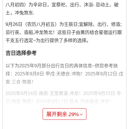
八月初四）为辛卯日，宜祭祀、出行、沐浴- 忌动土、破
土，冲兔煞东.
9月26日（农历八月初五）为壬辰日;宜解除、出行、修造;
忌行丧、造船,冲龙煞北！这些日子由黄历结合星宿运行跟
干支五行选定~为出行提供了多样的选择。
吉日选择参考
以下为2025年9月部分出行吉日的具体信息~供您参考抉
择：2025年9月8日·甲戌·天德合·冲狗！2025年9月12日·戊
寅·三合·煞南！
2025年9月14日·庚辰·玉堂黄道·冲龙！2025年9月15日·辛
巳·明堂·煞西！2025年9月17日·癸未·司命黄道·冲羊！
2025年9月20日·丙戌·青龙·煞南！2025年9月25日·辛卯·金
展开剩余
29
%
匮黄道·冲兔！2025年9月26日·壬辰·司命黄道·煞北。