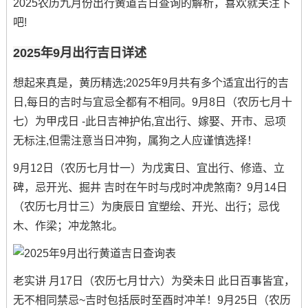
2025农历九月份出行黄道吉日查询的解析，喜欢就关注下
吧!
2025年9月出行吉日详述
想起来真是，黄历精选;2025年9月共有多个适宜出行的吉
日,每日的吉时与宜忌全都有不相同。9月8日（农历七月十
七）为甲戌日 -此日吉神护佑,宜出行、嫁娶、开市、忌项
无标注,但需注意当日冲狗，属狗之人应谨慎选择！
9月12日（农历七月廿一）为戊寅日、宜出行、修造、立
碑，忌开光、掘井 吉时在午时与戌时冲虎煞南？9月14日
（农历七月廿三）为庚辰日 宜塑绘、开光、出行；忌伐
木、作梁；冲龙煞北。
老实讲 月17日（农历七月廿六）为癸未日 此日百事皆宜，
无不相同禁忌~吉时包括辰时至酉时冲羊！9月25日（农历