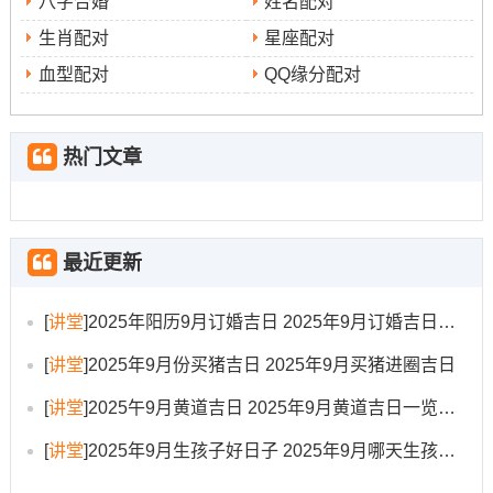
八字合婚
姓名配对
找原因
:此日虽逢朱雀黑道...但得“成日”建除 标记圆满同成
生肖配对
星座配对
功！白腊金气聚财帛.适合餐饮、文化创意类项目开业。冲
血型配对
QQ缘分配对
猪煞东 属猪者不宜选用。
时辰建议
:巳时（9:00-11：00）、申时（15：00-17:00）
热门文章
火金相生，帮助旺人气、聚财源。
5.日期:9月15日（星期一 农历七月廿四）
最近更新
宜
：开市、交易、立券、挂匾、开光、出行、入宅、移徙
忌
[
讲堂
]
2025年阳历9月订婚吉日 2025年9月订婚吉日有哪几天
:作灶、行丧、理发、乘船、嫁娶、安葬
[
讲堂
]
2025年9月份买猪吉日 2025年9月买猪进圈吉日
分析
:此日值神为“司命”，主掌文书印信，利于新媒体、广
[
讲堂
]
2025午9月黄道吉日 2025年9月黄道吉日一览表大全
告、IT、电商行业开业；帮助信息传播与名声远扬。
[
讲堂
]
2025年9月生孩子好日子 2025年9月哪天生孩子比较好
冲蛇煞西，属蛇者需回避...