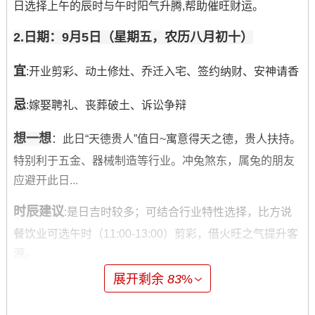
日选择上午的辰时与午时阳气升腾,帮助催旺财运。
2.日期：9月5日（星期五，农历八月初十）
宜
:开业剪彩、动土修灶、乔迁入宅、签约纳财、安神请香
忌
:嫁娶聘礼、丧葬破土、诉讼争辩
想一想
：此日“天德贵人”值日~寓意得天之德，贵人扶持。
特别利于五金、器械制造等行业。冲兔煞东，属兔的朋友
应避开此日...
时辰建议
:是日吉时较多；可结合行业特性选择，比方说
餐饮业可选午时（11:00-13:00）剪彩，借火旺之气提升客
源。
展开剩余
83
%
3.日期：9月8日（星期一；农历八月初七）