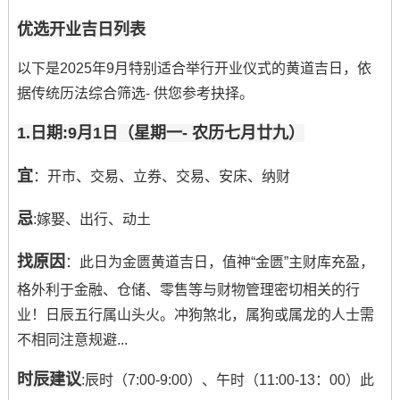
优选开业吉日列表
以下是2025年9月特别适合举行开业仪式的黄道吉日，依
据传统历法综合筛选- 供您参考抉择。
1.日期:9月1日（星期一- 农历七月廿九）
宜
：开市、交易、立券、交易、安床、纳财
忌
:嫁娶、出行、动土
找原因
：此日为金匮黄道吉日，值神“金匮”主财库充盈，
格外利于金融、仓储、零售等与财物管理密切相关的行
业！日辰五行属山头火。冲狗煞北，属狗或属龙的人士需
不相同注意规避...
时辰建议
:辰时（7:00-9:00）、午时（11:00-13：00）此