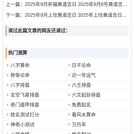
宜
:开市、签约、装修、祭祀、交易、立券、挂匾
上一篇：
2025年9月祈福黄道吉日 2025年9月8号黄道吉日专用日历
下一篇：
2025年9月上坟黄道吉日 2025年上坟黄道吉日一览表
忌
：安葬、探病
研究
:此为玉堂黄道吉日- 利文书契约，标记事业光明磊
读过此篇文章的网友还读过：
落，前程似锦...特别是适合教育、法律、文化创意与科技
类行业...
热门测算
冲蛇煞西，属蛇或属猪者需谨慎.
八字算命
日干论命
时辰建议
：巳时（9:00-11:00）、申时（15:00-17：00）
称骨论命
近一年运气
巳时火旺利于启动，申时金气渐盛利于签约.
八字排盘
六壬排盘
玄空飞星排盘
六爻起卦排盘
4.日期:9月9日（星期二，农历七月十八）
奇门遁甲排盘
免费起名
宜
:开市、交易、立券、挂匾、祭祀、开光、进人口、入宅
姓名测试打分
看风水算命
忌
神奇小测试
万历年
:嫁娶、立碑、出行、伐木、安葬、行丧