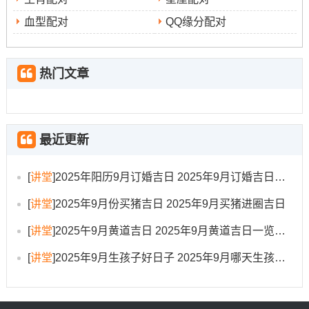
如“三煞日”就得尤其留意- 2025年农历九月的部分日子或许
血型配对
QQ缘分配对
属于此类，最佳能避开！
婚礼的布置与进行过程中也有部分小讲究
,比如新房的
热门文章
位置最佳能避开当年的三煞位（2025年乙巳年三煞位在东
方）；以免冲撞煞气~共同多借助“天德”、“月德”等吉神的
方位来增添福泽！
最近更新
怎么办选择最适合你们的吉日?!
[
讲堂
]
2025年阳历9月订婚吉日 2025年9月订婚吉日有哪几天
看了这么多吉日同禁忌，是不是有点眼花缭乱了呢?别担心
最理想的方式是结合
[
讲堂
]
2025年9月份买猪吉日 2025年9月买猪进圈吉日
这里有部分适用的建议能帮到你！
双方的生辰八字进行选择
在这是最传统也是最受推崇的
[
讲堂
]
2025午9月黄道吉日 2025年9月黄道吉日一览表大全
方法，有机遇请专业的老师找原因，找到对你们二人最有
[
讲堂
]
2025年9月生孩子好日子 2025年9月哪天生孩子比较好
利的“大吉之日” 这才是真正的“量身定做”哦！
别忘了考虑实际情况跟环境因素
，吉日虽好;但要是…