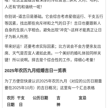
哦！在这里面蕴含着深厚的传统智慧...讲究“天时、地利、
人还有”的和谐统一呢！
你别说~道吉日是基础。它会综合考虑星宿运行、干支五行
等因素，找出那些充斥祥和之气的日子！吉日也要跟新人
自身的生辰八字相合。避免出现“冲克”~这样才能真正让日
子为新人所用.
带来好运！还要考虑实际因素；比方说会不会方便亲友出
席、天气是否宜人诸如此类。一个美好的婚礼体验同样关
键！所以说啊。择吉是个综合性的工作，得细心考量！
2025年农历九月结婚吉日一览表
为了方便您快速认识2025年农历九月（对应的公历日期重
要在2025年10月）的吉日概况；这里有一个汇总表格
农历
干支
公历日期
吉
宜忌
日期
日
神