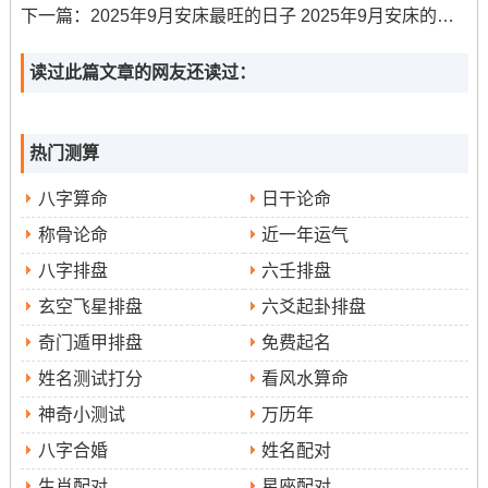
廿八
星期一
下一篇：
2025年9月安床最旺的日子 2025年9月安床的吉日
九月
-
2025年11月18日
-
宜：结婚登记; 嫁娶
廿九
星期二
读过此篇文章的网友还读过：
（请注意:比...多为部分吉日信息 具体吉神与详细宜忌请查
阅更专业的黄历或咨询专业人士.）
热门测算
得注意的民俗禁忌
八字算命
日干论命
称骨论命
近一年运气
选择吉日的认识部分传统的民俗禁忌也是很有必要的 这有
八字排盘
六壬排盘
必须
机遇帮助大家更好地规避部分被认为不吉利的事件！
玄空飞星排盘
六爻起卦排盘
要避开“冲煞”的日子
，也就是新人的生肖与当日的干支
奇门遁甲排盘
免费起名
相冲,比如属鼠的人应尽量避开农历的马日、羊日,属牛的人
则应避开鼠日、兔日;在这一点好重要哦！
姓名测试打分
看风水算命
神奇小测试
万历年
八字合婚
姓名配对
某些特别指定的日子也被认为不太适合举办喜事
比
生肖配对
星座配对