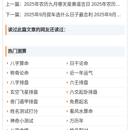
农历
◆
：乙巳年七月廿一日
上一篇：
2025年农历九月哪天是黄道吉日 2025年农历九月黄道吉日一览表
天干地支
◆
:乙巳 乙酉 甲申
下一篇：
2025年9月提车选什么日子最吉利 2025年9月提车的最佳日子
宜
◆
:嫁娶 领证 出行 拆卸 修造 动土 移徙 破土 修坟 立碑
读过此篇文章的网友还读过：
忌
◆
:开仓 安床
热门测算
冲
◆
:冲虎煞南（戊寅）| 岁破方位:南
八字算命
日干论命
九星吉凶
◆
:天赦日
称骨论命
近一年运气
✓ 强效匹配：嫁娶、领证、修造
八字排盘
六壬排盘
玄空飞星排盘
六爻起卦排盘
✓ 附加吉兆：交易、立券、祈福
奇门遁甲排盘
免费起名
✗ 首要规避:开仓、安床
姓名测试打分
看风水算命
✗ 次要规避：掘井
神奇小测试
万历年
财位：正东（宜放置流水饰物）