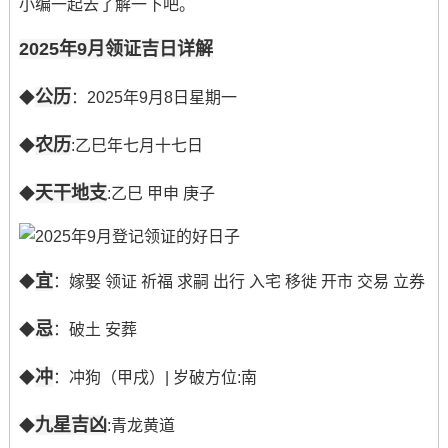
小编一起去了解一下吧。
2025年9月领证吉日详解
公历
◆
：2025年9月8日星期一
农历
◆
:乙巳年七月十七日
天干地支
◆
:乙巳 甲申 庚子
宜
◆
：嫁娶 领证 祈福 求嗣 出行 入宅 移徙 开市 交易 立券
忌
◆
：破土 安葬
冲
◆
：冲狗（甲戌）| 岁破方位:南
九星吉凶
◆
:青龙黄道