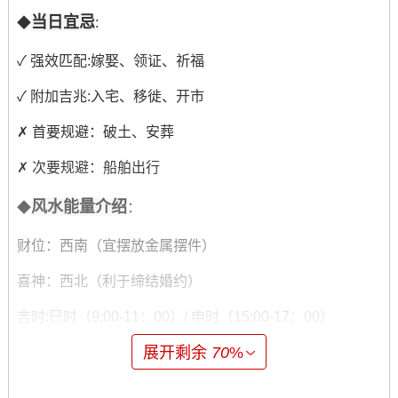
当日宜忌
◆
:
✓ 强效匹配:嫁娶、领证、祈福
✓ 附加吉兆:入宅、移徙、开市
✗ 首要规避：破土、安葬
✗ 次要规避：船舶出行
风水能量介绍
◆
：
财位：西南（宜摆放金属摆件）
喜神：西北（利于缔结婚约）
吉时:巳时（9:00-11：00）/ 申时（15:00-17：00）
展开剩余
70
%
公历
◆
:2025年9月12日星期五