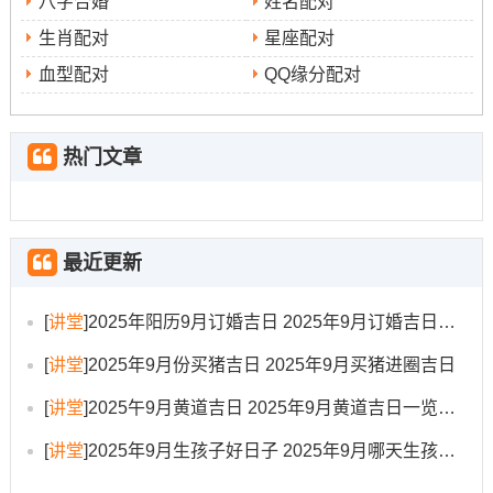
八字合婚
姓名配对
生肖配对
星座配对
喜神:东北（利于签约订盟）
血型配对
QQ缘分配对
吉时:申时（15:00-17:00）
公历
◆
:2025年9月17日星期三
热门文章
农历
◆
:乙巳年七月廿六日
天干地支
◆
：乙巳 乙酉 己丑
最近更新
宜
◆
：嫁娶 领证 祭祀 祈福 求嗣 开光 出行 入宅 移徙 安床
[
讲堂
]
2025年阳历9月订婚吉日 2025年9月订婚吉日有哪几天
忌
◆
：上任 冠笄
[
讲堂
]
2025年9月份买猪吉日 2025年9月买猪进圈吉日
冲
◆
:冲羊煞东（癸未）| 岁破方位:东
[
讲堂
]
2025午9月黄道吉日 2025年9月黄道吉日一览表大全
九星吉凶
[
讲堂
]
2025年9月生孩子好日子 2025年9月哪天生孩子比较好
◆
:五黄天符土星