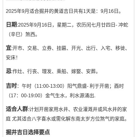
2025年9月适合掘井的黄道吉日共有1天是：9月16日。
日期
:2025年9月16日，星期二，农历闰七月廿四日- 冲蛇
（辛巳）煞西。
宜
:开市、交易、立券、挂匾、开光、出行、入宅、移徙、
安床！
忌
:作灶、行丧、理发、乘船、嫁娶、安葬。
吉时
：午时（11:00-13:00）阳气鼎盛- 利于开凿；酉时
（17：00-19:00）金气生水，利水源涌出.
适合人群
:计划开凿家用水井、农业灌溉井或风水井的家
庭 尤其适合八字喜水或需化解东南太岁方位煞气的家庭。
掘井吉日选择要点