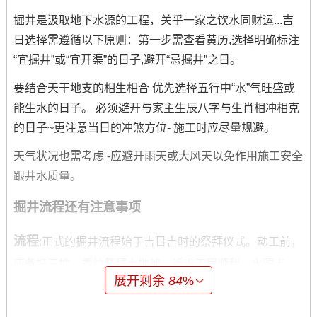
掘井是汲取地下水源的工程，关乎一家之饮水同财运...吉
日选择需遵循以下原则：第一步需查看黄历,选择明确标注
“宜掘井”或“宜开渠”的日子,避开“忌掘井”之日。
要结合天干地支的相生相合 优先选择五行中“水”气旺盛或
能生水的日子。 必须避开与家主生辰八字与生肖相冲相克
的日子~更注意当日的冲煞方位- 施工时应尽量规避。
天气状况也需考虑 -应避开雨天或大风天以免作用施工安全
跟井水质量。
掘井流程还有注意事项
流程
:正式的掘井流程始于吉日吉时的祭拜仪式。动工前，
应备好三牲、香烛祭拜土地神。祈求工程顺利、水源丰
展开剩余
84
%
沛。
完了由专业人员按确定的位置与详细开凿。 井成过后。要