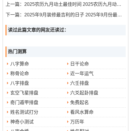
上一篇：
2025农历九月动土最佳时间 2025农历九月动土吉日
及时进行水质检测；确保饮用水安全。
下一篇：
2025年9月装修最吉利的日子 2025年9月份最适合装修的日子
注意事项
确定取水详细
:掘井前需
，这应依据当地地下水
位与家庭用水需求来规划.
读过此篇文章的网友还读过：
选择合适的水井类型
你听我说 -
~譬如管井、手压井或电
动井- 需依据地质条件与取水量来决定。 最举足轻重的是
热门测算
聘请专业人员
施工，委托有资质的挖井队伍、以确保工
八字算命
日干论命
程质量与人员安全...
称骨论命
近一年运气
井口要做好加固还有卫生防护；定期进行维护保养 以延长
八字排盘
六壬排盘
水井的使用寿命。
玄空飞星排盘
六爻起卦排盘
生肖适配
:今日冲蛇；属蛇者应回避或另择吉日.属虎、
奇门遁甲排盘
免费起名
猴、猪者本年同流年有特殊刑克 掘井时需格外注意安全。
姓名测试打分
看风水算命
神奇小测试
万历年
能量强化
朱砂红纸
祥安
：动土前~可在地基四角埋入
或