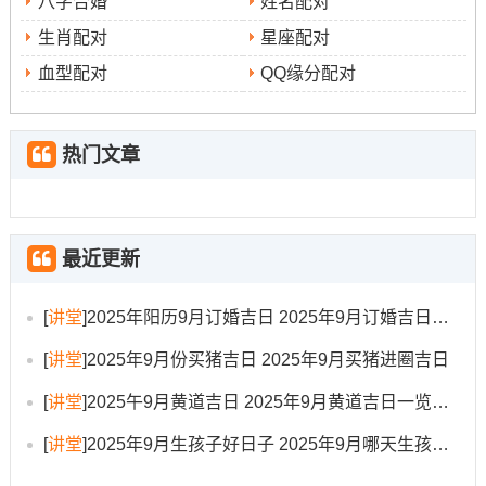
八字合婚
姓名配对
阁泰山石敢当
以镇宅辟邪。
生肖配对
星座配对
井口安置后，可悬挂开口铜葫芦 寓意聚集财水之气！
血型配对
QQ缘分配对
人际协同
：可邀请生肖属牛、属鸡的亲友到场协助，因其
与乙巳年三合；能增强贵人运与工程顺利的磁场。
热门文章
后续仪式
:井水首次取出后- 可用于煮茶敬神，感谢恩赐！
注意井口三日內需加盖，防止秽气落入 且一周内不宜泼洒
脏水于井周！
最近更新
掘井避坑指南
[
讲堂
]
2025年阳历9月订婚吉日 2025年9月订婚吉日有哪几天
掘井过程中常见的误区重要是:忽视了水井的风水禁忌~比
[
讲堂
]
2025年9月份买猪吉日 2025年9月买猪进圈吉日
方说将水井正对大门，据说会让...发生财运流失；或将水
[
讲堂
]
2025午9月黄道吉日 2025年9月黄道吉日一览表大全
井位于房屋后面、易招阴气。
[
讲堂
]
2025年9月生孩子好日子 2025年9月哪天生孩子比较好
也要避免水井旁有污秽之物、枯树或坟墓，这些会污染水