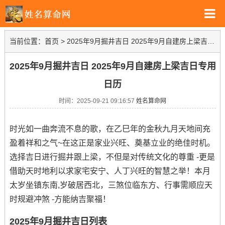
当前位置：
首页
>
2025年9月掘井吉日 2025年9月自建房上梁吉日专用日历
2025年9月掘井吉日 2025年9月自建房上梁吉日专用
日历
时间：2025-09-21 09:16:57
姓名算命网
时光如一曲奔流不息的歌，在乙巳年的金秋九月天地间充
盈着祥和之气~在这正是家业兴旺、奠基立业的绝佳时机。
选择吉日进行掘井跟上梁，不但是对传统文化的尊重 -更是
借助天时地利以求家宅安宁、人丁兴旺的智慧之举！本月
太岁坐镇东南,岁破居西北，三煞位临东方、行事需顺应天
时规避冲煞 -方能纳吉聚福！
2025年9月掘井吉日列表