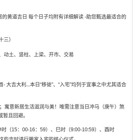
居的黄道吉日 每个日子均附有详细解读 -助您甄选最适合的
月十三）
、动土、竖柱、上梁、开市、交易
 大吉大利...本日“移徙”、“入宅”均列于宜事之中尤其适合
象；寓意新居生活滋润与美！唯需注意当日冲马（庚午）煞
或暂且回避。
时（15：00-16：59）、巳时（9:00-10:59）、酉时
2:59）这些吉时进行搬家入宅的核心仪式。