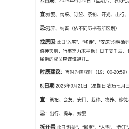
7.日期
：2025年9月20日（星期六、农历
宜
:嫁娶、纳采、订盟、祭祀、开光、出行
忌
:冠笄、纳畜（依不同历书有所区别）
找原因
:此日“入宅”、“移徙”、“安床”均
值神天刑，行事需力求平稳！日干支壬辰、
属狗的成员应谨慎避开...
时辰建议
：吉时为庚戌时（19：00-20
8.日期
:2025年9月21日（星期日 农历七月
宜
：祭祀、会友、安门、栽种、牧养、移徙
忌
：出行、提车、嫁娶
拆开看
:此日“移徙”、“搬家”、“入宅”、“乔