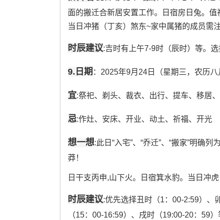
面的搬迁合新居安置工作。日宿房日兔。值
当日冲猪（丁亥）煞东~家中属猪的成员需注意
时辰建议
:吉时有上午7-9时（辰时）等。
9.日期
：2025年9月24日（星期三，农历
宜
:祭祀、剃头、裁衣、出行、提车、移居
忌
:作灶、安床、开业、动土、祈福、开光
想一想
:此日“入宅”、“乔迁”、“搬家”明确
莽！
日干支丙申,山下火。日宿箕水豹。当日冲
时辰建议
:优先选择丑时（1：00-2:59）、卯
（15：00-16:59）、戌时（19:00-20