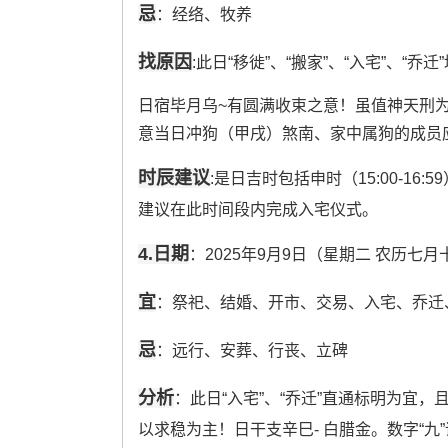
忌
：经络、牧养
找原因
:此日“移徙”、“搬家”、“入宅”、“
日宿毕月乌~有圆满收束之意！虽值神天刑为
意当日冲狗（甲戌）煞南、家中属狗的成员
时辰建议
:是日吉时包括申时（15:00-16:59
建议在此时间段内完成入宅仪式。
4.日期
：2025年9月9日（星期二 农历七月
宜
：祭祀、结婚、开市、交易、入宅、乔迁
忌
：远行、安葬、行丧、立碑
分析
：此日“入宅”、“乔迁”直通标明为宜，
以求稳为主！日干支辛巳- 白腊金。数字“九