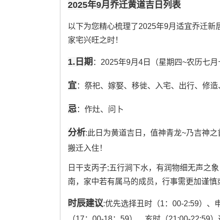
2025年9月乔迁黄道吉日列表
以下为您精心梳理了2025年9月适宜乔迁新
家宅兴旺之时！
1.日期
：2025年9月4日（星期四~农历七
宜
：祭祀、嫁娶、移徙、入宅、出行、修造
忌
：作灶、问卜
分析
:此日为黄道吉日，值神青龙~乃吉神之首-
搬迁入住！
日干支丙子;五行涧下水，有润物细无声之
南，家中若有属马的成员，行事需更加谨慎
时辰建议
:优先选择丑时（1：00-2:59）、申
（17：00-18：59）、亥时（21:00-2