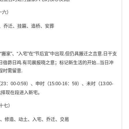
十六）
、乔迁、挂匾、造桥、安葬
家”、“入宅”在“节后宜”中出现.但仍具搬迁之吉意.日干支
宿昴日鸡.有司晨报晓之意；标记新生活的开始...当日冲
程时需留意.
3：00-0:59）、申时（15:00-16：59）、未时（13:00-
时可选择现在段进入新宅。
月十七）
口、修造、动土、入宅、乔迁、交易