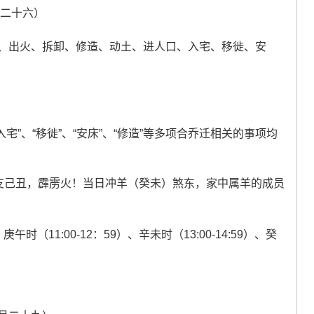
月二十六）
、出火、拆卸、修造、动土、进人口、入宅、移徙、安
入宅”、“移徙”、“安床”、“修造”等多项合乔迁相关的事项均
干支己丑，霹雳火！当日冲羊（癸未）煞东，家中属羊的成员
庚午时（11:00-12：59）、辛未时（13:00-14:59）、癸