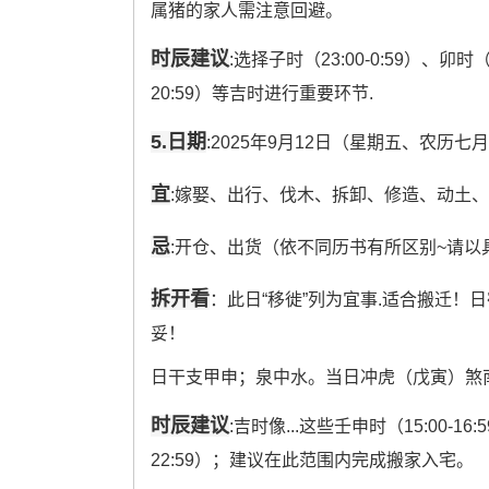
属猪的家人需注意回避。
时辰建议
:选择子时（23:00-0:59）、卯时（
20:59）等吉时进行重要环节.
5.日期
:2025年9月12日（星期五、农历七
宜
:嫁娶、出行、伐木、拆卸、修造、动土
忌
:开仓、出货（依不同历书有所区别~请以
拆开看
：此日“移徙”列为宜事.适合搬迁
妥！
日干支甲申；泉中水。当日冲虎（戊寅）煞
时辰建议
:吉时像...这些壬申时（15:00-16
22:59）；建议在此范围内完成搬家入宅。