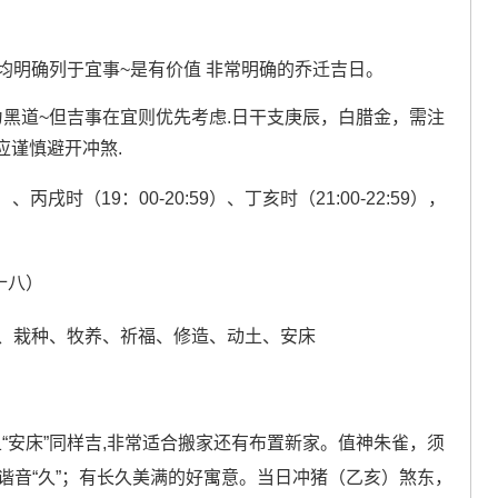
乔迁”均明确列于宜事~是有价值 非常明确的乔迁吉日。
黑道~但吉事在宜则优先考虑.日干支庚辰，白腊金，需注
应谨慎避开冲煞.
）、丙戌时（19：00-20:59）、丁亥时（21:00-22:59），
十八）
、栽种、牧养、祈福、修造、动土、安床
且“安床”同样吉,非常适合搬家还有布置新家。值神朱雀，须
”谐音“久”；有长久美满的好寓意。当日冲猪（乙亥）煞东，