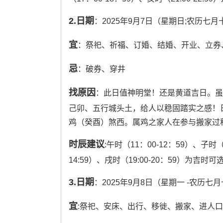
2.日期
：2025年9月7日（星期日;农历七月
宜
：祭祀、祈福、订婚、结婚、开业、立券
忌
：破券、穿井
找原因
：此日值神明堂！还是黄道吉日。虽“搬
己卯、五行城头土，给人以稳固踏实之感！日
鸡（癸酉）煞西。属鸡之家人在参与搬家过
时辰建议
:午时（11：00-12：59）、子时（2
14:59）、戌时（19:00-20：59）为吉
3.日期
：2025年9月8日（星期一 -农历七
宜
:祭祀、安床、出行、移徙、搬家、进人