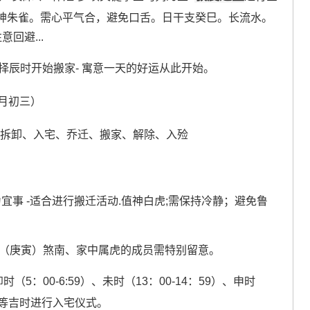
神朱雀。需心平气合，避免口舌。日干支癸巳。长流水。
回避...
选择辰时开始搬家- 寓意一天的好运从此开始。
八月初三）
、拆卸、入宅、乔迁、搬家、解除、入殓
列为宜事 -适合进行搬迁活动.值神白虎;需保持冷静；避免鲁
虎（庚寅）煞南、家中属虎的成员需特别留意。
时（5：00-6:59）、未时（13：00-14：59）、申时
：59）等吉时进行入宅仪式。