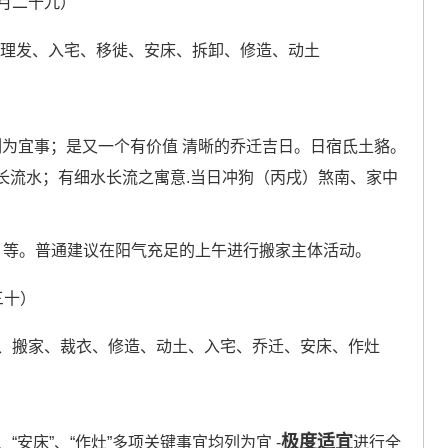
七月二十九）
、理发、入宅、移徙、安床、拆卸、修造、动土
明确列为宜事；是又一个有价值 清晰的乔迁吉日。日宿氐土貉。
长流水；有细水长流之寓意.当日冲狗（丙戌）煞南、家中
:59）等。普通建议在阳气充足的上午进行搬家主体活动。
三十）
、搬家、裁衣、修造、动土、入宅、乔迁、安床、作灶
极度适宜
迁”、“安床”、“作灶”多项关键事宜均列为宜 -
进行全