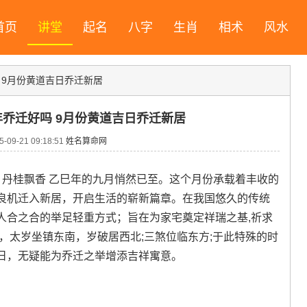
首页
讲堂
起名
八字
生肖
相术
风水
吗 9月份黄道吉日乔迁新居
5年乔迁好吗 9月份黄道吉日乔迁新居
09-21 09:18:51
姓名算命网
 丹桂飘香 乙巳年的九月悄然已至。这个月份承载着丰收的
良机迁入新居，开启生活的崭新篇章。在我国悠久的传统
人合之合的举足轻重方式；旨在为家宅奠定祥瑞之基,祈求
巳，太岁坐镇东南，岁破居西北;三煞位临东方;于此特殊的时
日，无疑能为乔迁之举增添吉祥寓意。