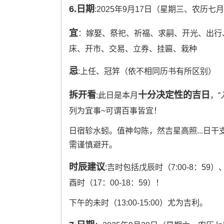
6.日期
:2025年9月17日（星期三、农历七
宜
：嫁娶、祭祀、祈福、求嗣、开光、出行
床、开市、交易、立券、挂匾、栽种
忌
:上任、冠笄（依不相同历书有所区别）
拆开看
十分决定性的吉日
:此日是本月
，“
列为宜事~可谓百事皆宜！
日宿轸水蚓。值神勾陈，然吉星高照...日
需谨慎避开。
时辰建议
:吉时包括戊辰时（7:00-8：59）、
酉时（17：00-18：59）！
下午的未时（13:00-15:00）尤为吉利。