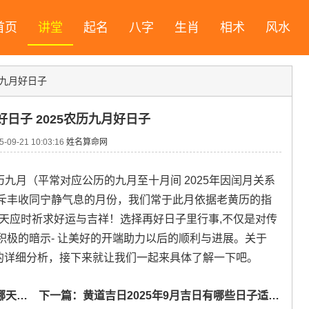
首页
讲堂
起名
八字
生肖
相术
风水
历九月好日子
好日子 2025农历九月好日子
09-21 10:03:16
姓名算命网
历九月（平常对应公历的九月至十月间 2025年因闰月关系
斥丰收同宁静气息的月份，我们常于此月依据老黄历的指
天应时祈求好运与吉祥！选择再好日子里行事,不仅是对传
极的暗示- 让美好的开端助力以后的顺利与进展。关于
日子的详细分析，接下来就让我们一起来具体了解一下吧。
合纳畜
下一篇：
黄道吉日2025年9月吉日有哪些日子适合结婚 公历2025年9月黄道吉日有哪些