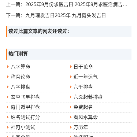
服、成服
上一篇：
2025年9月份求医吉日 2025年9月求医治病吉日查询
此日吉时较多，有辛巳时（9:00-10:59）、癸未时（13：
下一篇：
九月理发吉日2025年 九月剪头发吉日
00-14:59）、乙酉时（17：00-18:59）与丁亥时（21:00-
读过此篇文章的网友还读过：
月德日
22：59）。此日原来是
.是大吉之神，标记仁慈合
吉祥~格外适合开始举足轻重的装修工序。寓意工程顺利~
家宅平安。冲狗 -属狗人士应避开.
热门测算
9月9日（星期二 农历七月十八）
八字算命
日干论命
称骨论命
近一年运气
宜
:开市、交易、立券、挂匾、祭祀、开光、进人口、入
八字排盘
六壬排盘
修造、动土
宅、安床、出火、拆卸、
、栽种
玄空飞星排盘
六爻起卦排盘
此日吉时为乙未时（13:00-14:59）合丁酉时（17:00-
奇门遁甲排盘
免费起名
18:59）.此日也是黄道吉日，利于动土修造。冲猪煞东；
姓名测试打分
看风水算命
生肖属猪者需注意。
神奇小测试
万历年
9月12日（星期五，农历七月廿一）