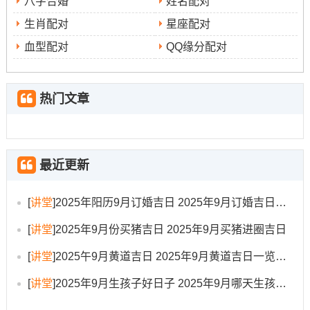
八字合婚
姓名配对
生肖配对
星座配对
宜
修造、动土
：嫁娶、出行、伐木、拆卸、
、移徙、安
血型配对
QQ缘分配对
葬、破土、修坟、立碑
此日吉时有丁卯时（5:00-6:59）、壬申时（15:00-16:59）
同癸酉时（17：00-18:59）。此日为天德黄道;三合吉日 -
热门文章
气场合谐 -利于协作性强的工程项目。
冲虎煞南;属虎者不宜在此日开工.
最近更新
9月17日（星期三，农历七月廿六）
[
讲堂
]
2025年阳历9月订婚吉日 2025年9月订婚吉日有哪几天
宜
:嫁娶、祭祀、祈福、求嗣、开光、出行、出火、拆卸、
[
讲堂
]
2025年9月份买猪吉日 2025年9月买猪进圈吉日
修造、装修、动土
、进人口、入宅、移徙、安床、开
市、交易、立券、挂匾、栽种、纳畜、入殓、安葬、除
[
讲堂
]
2025午9月黄道吉日 2025年9月黄道吉日一览表大全
服、成服
[
讲堂
]
2025年9月生孩子好日子 2025年9月哪天生孩子比较好
把此日吉时有戊辰时（7:00-8:59）、辛未时（13：00-