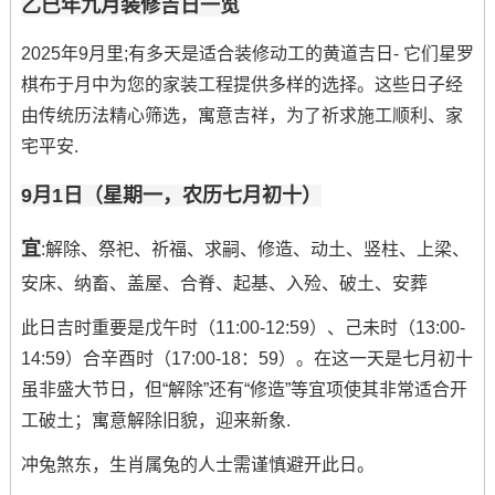
乙巳年九月装修吉日一览
2025年9月里;有多天是适合装修动工的黄道吉日- 它们星罗
棋布于月中为您的家装工程提供多样的选择。这些日子经
由传统历法精心筛选，寓意吉祥，为了祈求施工顺利、家
宅平安.
9月1日（星期一，农历七月初十）
宜
:解除、祭祀、祈福、求嗣、修造、动土、竖柱、上梁、
安床、纳畜、盖屋、合脊、起基、入殓、破土、安葬
此日吉时重要是戊午时（11:00-12:59）、己未时（13:00-
14:59）合辛酉时（17:00-18：59）。在这一天是七月初十
虽非盛大节日，但“解除”还有“修造”等宜项使其非常适合开
工破土；寓意解除旧貌，迎来新象.
冲兔煞东，生肖属兔的人士需谨慎避开此日。