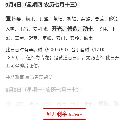
9月4日（星期四,农历七月十三）
宜
:嫁娶、纳采、订盟、祭祀、祈福、斋醮、普渡、移徙、
开光、修造、动土
入宅、出行、安机械、
、竖柱、上
梁、盖屋、起基、定磉、安门、安葬、破土
此日吉时有辛卯时（5:00-6:59）合丁酉时（17:00-
18:59）。值神为青龙；是黄道吉日。青龙乃吉神;此日开
工可得神灵庇佑。
冲马煞南 属马者需留意。
9月8日（星期一~农历七月十七）
宜
修造、装
：嫁娶、祈福、求嗣、出行、出火、拆卸、
修、动土
展开剩余
81
%
、上梁、开光、进人口、开市、交易、立券、挂
匾、安床、入宅、移徙、栽种、伐木、入殓、破土、除