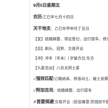
9月5日星期五
农历
:乙巳年七月十四日
天干地支
：乙巳年甲申月丁丑日
【宜】结婚嫁娶、领证登记、出行提车、修
【忌】剃头、冠笄、交易开业
【冲】冲羊（辛未）| 岁破方位:东方
【九星吉凶】八白太阴土星
强效匹配
✓
:订婚纳采、修造动土、破土安
附加吉兆
✓
：结婚嫁娶、出行提车
首要规避
✗
:交易开业（民俗寓意:恐钱财