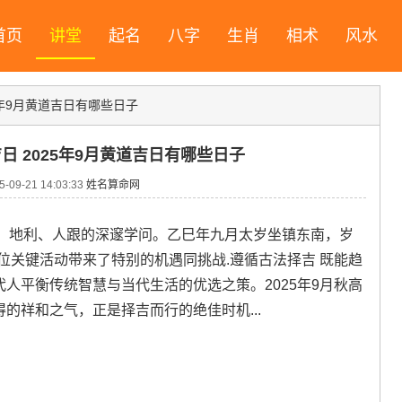
首页
讲堂
起名
八字
生肖
相术
风水
25年9月黄道吉日有哪些日子
吉日 2025年9月黄道吉日有哪些日子
09-21 14:03:33
姓名算命网
、地利、人跟的深邃学问。乙巳年九月太岁坐镇东南，岁
局位关键活动带来了特别的机遇同挑战.遵循古法择吉 既能趋
代人平衡传统智慧与当代生活的优选之策。2025年9月秋高
的祥和之气，正是择吉而行的绝佳时机...