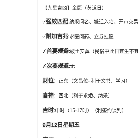
【九星吉凶】金匮（黄道日）
强效匹配
✓
:纳采问名、搬迁入宅、开市交
附加吉兆
✓
:求医问药、立券挂匾
首要规避
✗
:破土安葬（民俗中此日宜生不宜
次要规避
✗
:无
财位
：正东（文昌位- 利于文书、学习）
喜神
：西北（利于求婚、纳采）
吉时
:申时（15-17时）（利签约谈判）
9月12日星期五