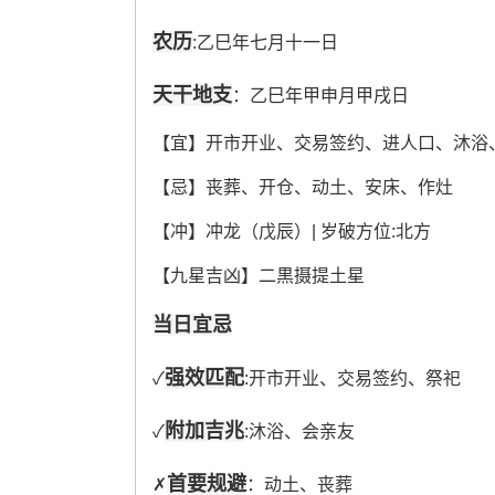
农历
:乙巳年七月十一日
天干地支
：乙巳年甲申月甲戌日
【宜】开市开业、交易签约、进人口、沐浴
【忌】丧葬、开仓、动土、安床、作灶
【冲】冲龙（戊辰）| 岁破方位:北方
【九星吉凶】二黒摄提土星
当日宜忌
强效匹配
✓
:开市开业、交易签约、祭祀
附加吉兆
✓
:沐浴、会亲友
首要规避
✗
：动土、丧葬