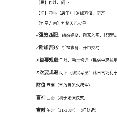
【忌】作灶、问卜
【冲】冲马（庚午）| 岁破方位：南方
【九星吉凶】九紫天乙火星
强效匹配
✓
：结婚嫁娶、搬家入宅、修造动
附加吉兆
✓
：祈福求嗣、开市交易
首要规避
✗
:作灶、动土修造（民俗中恐扰
次要规避
✗
:问卜（现实考量：此日气场利
财位
:西南（宜放置流水摆件）
喜神
:西南（利于婚庆仪式）
吉时
:午时（11-13时）（旺财运）