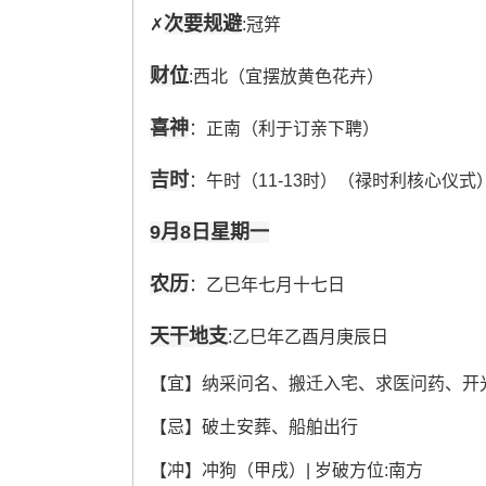
次要规避
✗
:冠笄
财位
:西北（宜摆放黄色花卉）
喜神
：正南（利于订亲下聘）
吉时
：午时（11-13时）（禄时利核心仪式
9月8日星期一
农历
：乙巳年七月十七日
天干地支
:乙巳年乙酉月庚辰日
【宜】纳采问名、搬迁入宅、求医问药、开
【忌】破土安葬、船舶出行
【冲】冲狗（甲戌）| 岁破方位:南方