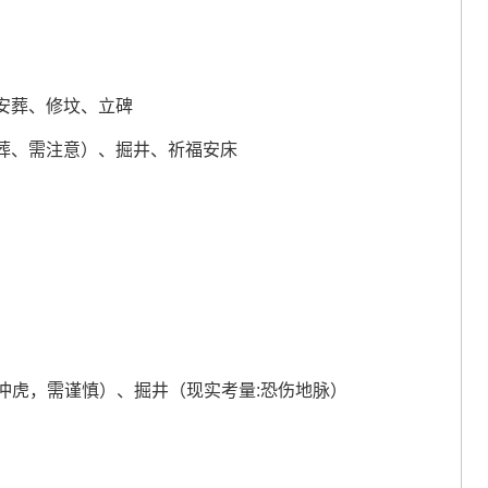
安葬、修坟、立碑
葬、需注意）、掘井、祈福安床
但冲虎，需谨慎）、掘井（现实考量:恐伤地脉）