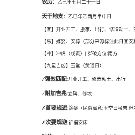
农历
：乙巳年七月二十一日
天干地支
：乙巳年乙酉月甲申日
【宜】开业开工、搬家、出行、修造动土、
【忌】嫁娶、安葬（部分来源标注此日宜安
【冲】冲虎（戊寅）| 岁破方位:南方
【九星吉凶】玉堂（黄道日）
强效匹配
✓
:开业开工、修造动土、出行
附加吉兆
✓
:立碑、修坟
首要规避
✗
:嫁娶（民俗寓意:玉堂日虽吉 
次要规避
✗
:祈福安床