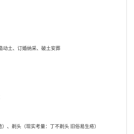
造动土、订婚纳采、破土安葬
葬
不稳）、剃头（现实考量：丁不剃头 旧俗易生疮）