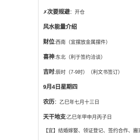
次要规避
✗
：开仓
风水能量介绍
财位
:西南（宜摆放金属摆件）
喜神
:东北（利于签约洽谈）
吉时
:辰时（7-9时）（利文书签订）
9月4日星期四
农历
：乙巳年七月十三日
天干地支
:乙巳年甲申月丙子日
【宜】结婚嫁娶、领证登记、签约合作、搬