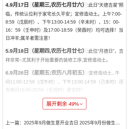
4.9月17日（星期三,农历七月廿六）
:此日“天德吉星”照
临，传统认位利于家宅长久平安；宜修造动土。上午7:00-
8:59（戊辰时）、下午13:00-14:59（辛未时）、15：00-
16：59（壬申时）及17:00-18:59（癸酉时）均可选择！当
日冲羊;属羊者需注意！
5.9月18日（星期四,农历七月廿七）
:此位“月德日”，吉
祥非常~尤其利于开始重要的装修工序,宜修造动土。
6.9月26日（星期五;农历八月初五）
:宜修造动土...午
间11:00-12:59（戊午时）、下午13:00-14:59（己未时）还
有晚间19:00-20:59（壬戌时）是吉时！
此日冲龙，属龙者慎用。
展开剩余
49
%
7.9月30日（星期二，农历八月初九）
：成位“天德日”
上一篇：
2025年9月做生意开业吉日 2025年9月份做生意黄道吉日
~是大吉之日~寓意家运昌隆 -宜拆卸、修造.清晨5：00-6：