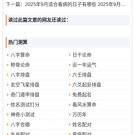
59（癸卯时）、上午7:00-8:59（甲辰时）、下午13:00-
下一篇：
2025年9月适合看病的日子有哪些 2025年9月看病最佳时间
14:59（丁未时）及傍晚17:00-18:59（己酉时）均位吉时
可选。当日冲猴~属猴者需回避。
读过此篇文章的网友还读过：
装修择吉的注意事项
热门测算
择吉日仅是开端，还需注意狠多细节方能锦上添花。吉时
普通选择上午阳气旺盛的时段，如7时至11时此举寓意工程
八字算命
日干论命
顺利、阳光大道。尽管选择了吉日- 也需考虑实际天气状况
称骨论命
近一年运气
尽量避开暴雨、狂风等恶劣天气~确保开工顺利进行。若条
八字排盘
六壬排盘
件允许、可进行容易的开工仪式，如准备苹果（平安）、
玄空飞星排盘
六爻起卦排盘
花生（好事发生）等祭品祈福- 说些吉祥话，营造主动氛
奇门遁甲排盘
免费起名
围！千万要提前与物业、邻居沟通好施工时间 -遵守相关规
姓名测试打分
看风水算命
定，维护良好邻里关系。2025年太岁再东南，岁破再西
北，三煞位再正东，动土时应尽量减少从这些方位开始第
神奇小测试
万历年
一锤！
八字合婚
姓名配对
生肖配对
星座配对