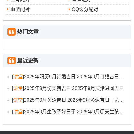
例子找原因：位格外指定八字者推荐吉日
血型配对
QQ缘分配对
就假设一位业主生于1982年8月15日（公历）上午10时其
八字排盘位壬戌、己酉、庚午、辛巳。日主庚金、生于酉
月得令~但八字土金偏旺，以身强论，喜用神位水、木、
热门文章
火、忌土、金。
位其推荐2025年9月18日（星期五！农历八月初六）的上
午9点（巳时）.此日位黄道吉日。宜修造动土。从五行上
最近更新
看该日天干地支组合能必须程度调和其八字过旺的五行。
[
讲堂
]
2025年阳历9月订婚吉日 2025年9月订婚吉日有哪几天
上午巳时（9点-11点）属火，火能克金对其八字平衡有益;
且这时阳气充足、寓意极佳。
[
讲堂
]
2025年9月份买猪吉日 2025年9月买猪进圈吉日
说实在的，择装修吉日 是传统文化与现代生活的美好结
[
讲堂
]
2025午9月黄道吉日 2025年9月黄道吉日一览表大全
合。它既是对顺利施工的期盼 也是对未来美满家居生活的
[
讲堂
]
2025年9月生孩子好日子 2025年9月哪天生孩子比较好
祝福...希望每位业主都能结合自身的生辰八字、房屋格局
还有实际安排、从超过推荐中挑选出最适合自己的哪个良
辰吉日，由此开启一段顺心如意的装修旅程 筑造理想中的