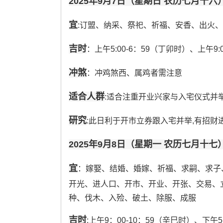
2025年9月7日（星期日 农历七月十六
宜
:订盟、纳采、祭祀、祈福、安香、出火
吉时
：上午5:00-6：59（丁卯时）、上午9:0
冲煞
：冲鸡煞西、属鸡者需注意
适合人群
:适合注重开业兴家与入宅仪式并
研究
:此日利于开市立券跟入宅并举,有招财
2025年9月8日（星期一 农历七月十七
宜
：嫁娶、结婚、婚嫁、祈福、求嗣、求子
开光、进人口、开市、开业、开张、交易、
种、伐木、入殓、破土、除服、成服
吉时
:上午9：00-10：59（辛巳时）、下午5