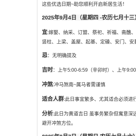
这些优选日期~助您顺利开启新居生活！
2025年9月4日（星期四 -农历七月十三
宜
:嫁娶、纳采、订盟、祭祀、祈福、斋醮
竖柱、上梁、盖屋、起基、定磉、安门、安
忌
：无明确提及
吉时
：上午5:00-6:59（辛卯时）、上午9:0
冲煞
:冲马煞南~属马者需谨慎
适合人群
:此日事宜繁多、尤其适合必须进
分析
:此日为黄道吉日 虽事务繁杂但寓意深
避开冲煞方位。