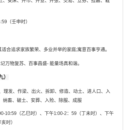
迁、安床、开市、开业、开张、交易、立券、挂匾、栽
-4:59（壬申时）
其适合追求家族繁荣、多业并举的家庭;寓意百事亨通。
记万物复苏、百事昌盛- 能量场真和谐。
九）
、理发、作梁、出火、拆卸、修造、动土、进人口、入
、纳畜、破土、安葬、入殓、除服、成服
00-10:59（乙巳时）、下午1:00-2：59（丁未时）、下午
（辛亥时）