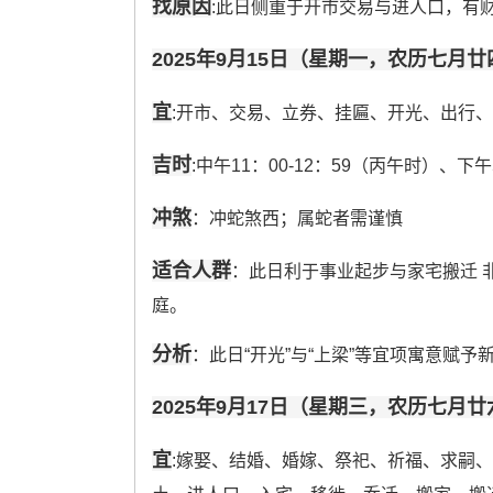
找原因
:此日侧重于开市交易与进人口，有
2025年9月15日（星期一，农历七月廿
宜
:开市、交易、立券、挂匾、开光、出行
吉时
:中午11：00-12：59（丙午时）、下午5
冲煞
：冲蛇煞西；属蛇者需谨慎
适合人群
：此日利于事业起步与家宅搬迁 
庭。
分析
：此日“开光”与“上梁”等宜项寓意赋
2025年9月17日（星期三，农历七月廿
宜
:嫁娶、结婚、婚嫁、祭祀、祈福、求嗣