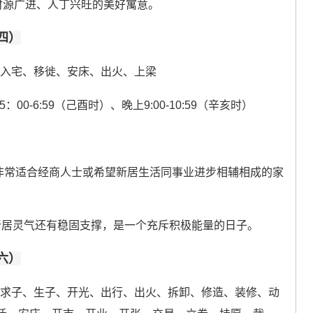
财源广进、人丁兴旺的美好寓意。
四）
、入宅、移徙、安床、出火、上梁
：00-6:59（己酉时）、晚上9:00-10:59（辛亥时）
非常适合经商人士或希望新居生活同事业进步相辅相成的家
予新居灵气还有稳固支撑，是一个充斥积极能量的日子。
六）
、求子、生子、开光、出行、出火、拆卸、修造、装修、动