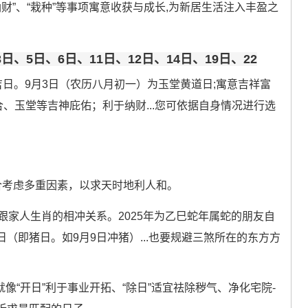
纳财”、“栽种”等事项寓意收获与成长,为新居生活注入丰盈之
3日、5日、6日、11日、12日、14日、19日、22
日。9月3日（农历八月初一）为玉堂黄道日;寓意吉祥富
合、玉堂等吉神庇佑；利于纳财...您可依据自身情况进行选
合考虑多重因素，以求天时地利人和。
跟家人生肖的相冲关系。2025年为乙巳蛇年属蛇的朋友自
（即猪日。如9月9日冲猪）...也要规避三煞所在的东方方
像“开日”利于事业开拓、“除日”适宜祛除秽气、净化宅院-