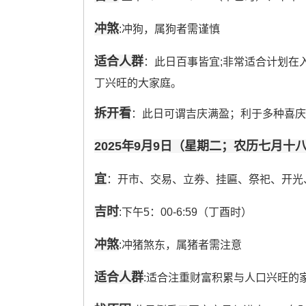
冲煞
:冲狗，属狗者需谨慎
适合人群
：此日百事皆宜;非常适合计划在
丁兴旺的大家庭。
拆开看
：此日可谓吉庆满盈；利于多种喜庆
2025年9月9日（星期二；农历七月十
宜
：开市、交易、立券、挂匾、祭祀、开光
吉时
:下午5：00-6:59（丁酉时）
冲煞
:冲猪煞东，属猪者需注意
适合人群
:适合注重财富积累与人口兴旺的家