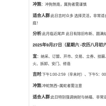
冲煞
：冲狗煞南，属狗者需谨慎
适合人群
:此日吉时众多 选择灵活，非常
庭！
分析
:此月临近尾声 此日有除旧布新、圆满
2025年9月27日（星期六 -农历八月初
宜
：纳采、订盟、开市、交易、立券、挂匾
火、拆卸、安门、修造
吉时
:下午1:00-2:59（辛未时）、下午5：0
冲煞
:冲蛇煞西~属蛇者需注意
适合人群
:此日特别强调纳财与纳福、非常