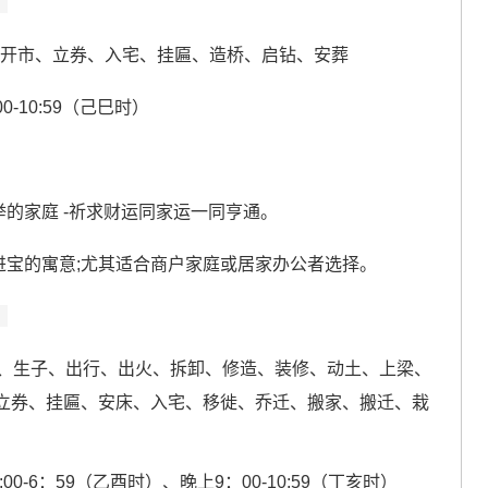
）
、开市、立券、入宅、挂匾、造桥、启钻、安葬
0-10:59（己巳时）
举的家庭 -祈求财运同家运一同亨通。
进宝的寓意;尤其适合商户家庭或居家办公者选择。
）
、生子、出行、出火、拆卸、修造、装修、动土、上梁、
立券、挂匾、安床、入宅、移徙、乔迁、搬家、搬迁、栽
:00-6：59（乙酉时）、晚上9：00-10:59（丁亥时）