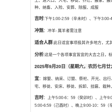
土、进人口、入宅、移徙、乔迁、搬家、搬
种、纳畜、入殓、安葬、除服、成服
吉时
:下午1:00-2:59（辛未时）、下午3:00
冲煞
：冲羊- 属羊者需注意
适合人群
:此日适宜事项极其许多地方，尤
分析
:这是一个各项事宜皆宜的大吉之日，标
2025年9月20日（星期六，农历七月廿
宜
：嫁娶、纳采、订盟、祭祀、开光、出行
宅、移徙、安床、移徙、拆卸、挂匾、栽种
吉时
：上午5:00-6：59（癸卯时）、上午9:
5:00-6:59（己酉时）、晚上9:00-10：59