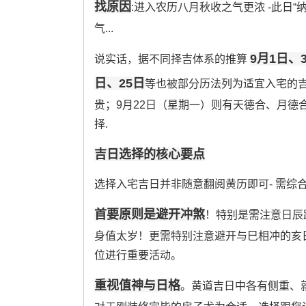
找原因
:进入农历八月秋收之气更浓 -此日“
气...
9月1日、
说实话，据不同择吉体系的推算
日、25日
等也被部分历法列为适宜入宅的吉
贵；9月22日（星期一）则有天德合、月德
择.
吉日选择的核心要点
选择入宅吉日并非随意翻阅黄历即可- 需综
首要原则是避开冲煞
！特别是需注意日辰
身值太岁！更需特别注意避开与巳相冲的亥日
位进行重要活动。
重视值神与日格
。黄道吉日中各有侧重、就