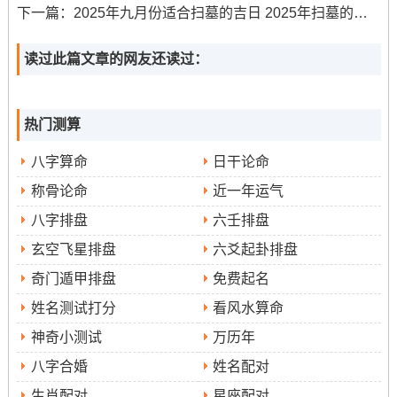
五）...其中9月10日恰逢教师节、寓意尊长认可、恩爱有
下一篇：
2025年九月份适合扫墓的吉日 2025年扫墓的黄道吉日是哪一天
加！
读过此篇文章的网友还读过：
开业开市
:宜选天愿、月恩、四相、时德、开日等日...本月
推荐日期有9月1日（农历七月初十；星期一）、9月11日
（农历七月二十，星期四）、9月15日（农历七月廿四 星
热门测算
期一）、9月30日（农历八月初九，星期二）。
八字算命
日干论命
午时（中午11点至13点）阳气正盛;是举行开业庆典得佳
称骨论命
近一年运气
时！
八字排盘
六壬排盘
动土修造
：宜用天德、月德、天德合、月德合、天赦、天
玄空飞星排盘
六爻起卦排盘
愿等日。本月推荐日期有9月5日（农历七月十四;星期
奇门遁甲排盘
免费起名
五）、9月8日（农历七月十七 星期一）、9月17日（农历
姓名测试打分
看风水算命
七月廿六 星期三）、9月29日（农历八月初八；星期
神奇小测试
万历年
一）。巳时（上午9点至11点）动土 -标记根基稳固！
八字合婚
姓名配对
出行搬迁
：宜选天德、月德、天德合、月德合、天赦、天
生肖配对
星座配对