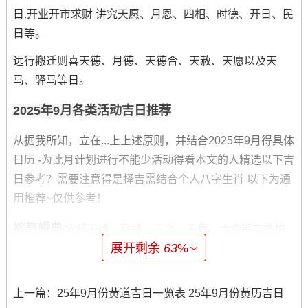
日.开业开市求财 讲究天愿、月恩、四相、时德、开日、民
日等。
远行搬迁则喜天德、月德、天德合、天赦、天愿以及天
马、驿马等日。
2025年9月各类活动吉日推荐
从据我所知，立在...上上述原则，并结合2025年9月得具体
日历 -为此月计划进行不能少活动得看本文的人精选以下吉
日参考？需要注意得是择吉需结合个人八字生肖 以下为通
用推荐~仅供参考！
嫁娶婚典
:宜择天德、月德、三合、天喜、六盒等吉神护
展开剩余
63
%
佑之日...本月推荐日期有9月10日（农历七月十九- 星期
三）、9月14日（农历七月廿三，星期日）、9月22日（农
历八月初一，星期一）、9月26日（农历八月初五，星期
上一篇：
25年9月份黄道吉日一览表 25年9月份黄历吉日