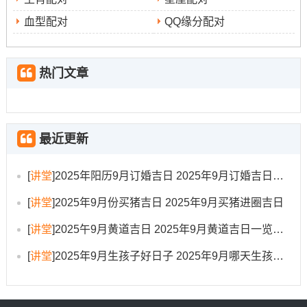
愿与天马、驿马等日。本月推荐日期有9月4日（农历七月
血型配对
QQ缘分配对
十三；星期四）、9月13日（农历七月廿二- 星期六）、9
月18日（农历七月廿七~星期四）、9月24日（农历八月初
三，星期三）...辰时（上午7点至9点）出发，寓意一路顺
热门文章
达。
择吉注意事项与方位考量
最近更新
选择吉日时需谨记 黄历得吉凶并非绝对；需结合个人得生
辰八字、生肖属相进行综合判断；切忌生搬硬套通用吉
[
讲堂
]
2025年阳历9月订婚吉日 2025年9月订婚吉日有哪几天
日！2025年为乙巳年流年太岁位于东南方 岁破在西北方，
[
讲堂
]
2025年9月份买猪吉日 2025年9月买猪进圈吉日
三煞位在东方，日常起居与重要活动布置时应尽量减少在
这些方位大兴土木或以...得身份重要行动方向。
[
讲堂
]
2025午9月黄道吉日 2025年9月黄道吉日一览表大全
还需考虑活动所在地得气候条件;例如九月部分地区可能仍
[
讲堂
]
2025年9月生孩子好日子 2025年9月哪天生孩子比较好
有雨水；若计划户外活动- 最佳有备用方法。吉日需配吉时
才更圆满;选择吉时通常要参考事件性质还有个人八字，如