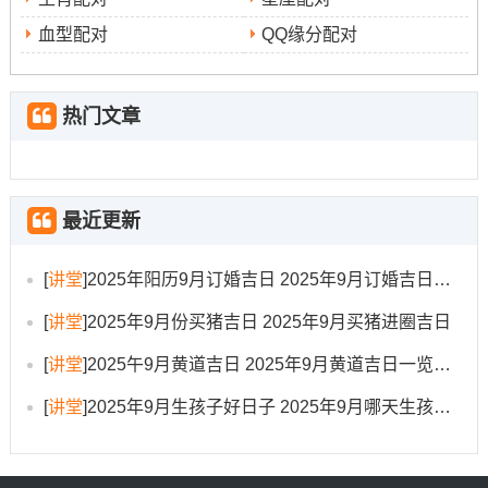
2025年太岁在东南。岁破在西北,搬家时应尽量减少从着两
血型配对
QQ缘分配对
个方位开始动作或正对着两个方位安置重要家具。三煞位
在东方，动土或大型物品入户时也需留意。
热门文章
2.考虑五行相生
:每日都有其五行属性。选择与自身八字
喜用神相生相合的日子...帮助增强个人运势，使新居环境
跟自身气场更为融洽...
最近更新
3.关注节气交替
:尽量避开重大节气（如秋分）前后几
[
讲堂
]
2025年阳历9月订婚吉日 2025年9月订婚吉日有哪几天
日。因为此时天地气场处于转换过渡阶段！
[
讲堂
]
2025年9月份买猪吉日 2025年9月买猪进圈吉日
可能较为不稳定 -不宜进行重大变动之事。
[
讲堂
]
2025午9月黄道吉日 2025年9月黄道吉日一览表大全
4.结合个人运势
：最理想的吉日应是通过想一想个人生辰
[
讲堂
]
2025年9月生孩子好日子 2025年9月哪天生孩子比较好
八字、大运流年以后得出的 着样才能最大程度地契合命主
自身的运势节奏，趋吉避凶...建议有条件的家庭可咨询专
业人士进行详细测算！