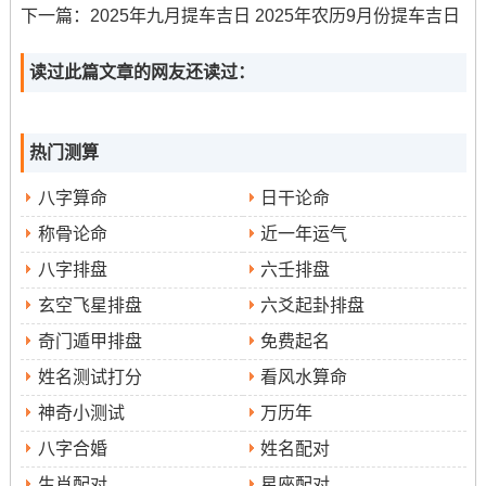
下一篇：
2025年九月提车吉日 2025年农历9月份提车吉日
9月12日（星期
在这事儿得这么看 9月份的许多吉日中
读过此篇文章的网友还读过：
五）
9月15日（星期一）
9月17日（星期三）
9
、
、
与
月27日（星期六）
尤为值得关注 -其吉日指数均达到98
分！着些日子在黄历中均为“宜移徙、入宅”的吉日，星宿组
热门测算
合相对吉祥;五行气场也较为调和；帮助为新居带来安定、
八字算命
日干论命
繁荣的能量。9月17日是“玉堂黄道，天愿吉日”；寓意着天
称骨论命
近一年运气
遂人愿,家宅富贵；而9月27日虽值日玄武，但“大安”六曜还
八字排盘
六壬排盘
有“满日”特性也标记着圆满同丰盈...
玄空飞星排盘
六爻起卦排盘
挑选搬家吉日的核心原则
奇门遁甲排盘
免费起名
选择一个真正适合自己的搬家吉日，需要遵循以下几项传
姓名测试打分
看风水算命
统原则：
神奇小测试
万历年
1.避开冲煞
:着是首要原则。需避开与家人生肖 -不相同是
八字合婚
姓名配对
户主生肖相冲的日子。以及“岁破”、“月破”等大凶之日。
生肖配对
星座配对