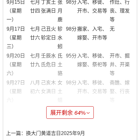
9月15日
七月
丁亥土
张
98分
入宅、移徙、
作灶、行
（星期
廿四
张满日
月
开市、交易等
丧、理发
一）
鹿
等
9月17日
七月
己丑火
轸
98分
搬家、入宅、
无
（星期
廿六
轸定日
水
嫁娶、开市等
三）
蚓
9月20日
七月
壬辰水
氐
95分
入宅、移徙、
开市、掘
（星期
廿九
氐危日
土
嫁娶、祭祀等
井、开渠
六）
貉
等
9月27日
八月
己亥木
女
98分
入宅、移徙、
斋醮、嫁
（星期
初六
女满日
土
开市、交易等
娶、行丧
六）
蝠
等
展开剩余
64
%
注:吉凶等级综合自传统黄历多项因素、仅供参考.具体宜忌
可能因各异推算方式略有区别！
上一篇：
换大门黄道吉日2025年9月
本月最佳搬家吉日推荐