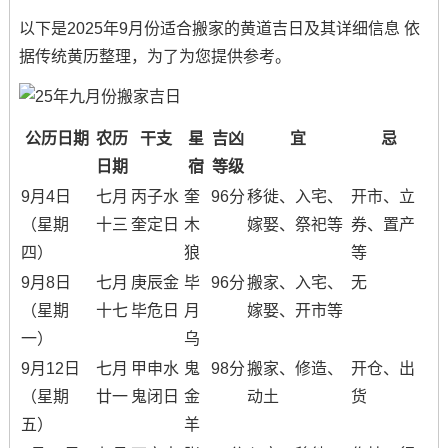
以下是2025年9月份适合搬家的黄道吉日及其详细信息 依
据传统黄历整理，为了为您提供参考。
公历日期
农历
干支
星
吉凶
宜
忌
日期
宿
等级
9月4日
七月
丙子水
奎
96分
移徙、入宅、
开市、立
（星期
十三
奎定日
木
嫁娶、祭祀等
券、置产
四）
狼
等
9月8日
七月
庚辰金
毕
96分
搬家、入宅、
无
（星期
十七
毕危日
月
嫁娶、开市等
一）
乌
9月12日
七月
甲申水
鬼
98分
搬家、修造、
开仓、出
（星期
廿一
鬼闭日
金
动土
货
五）
羊