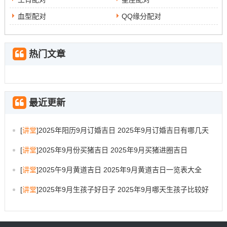
我们了属马十月出生哪一个时辰好，包括1984年属鼠的命
血型配对
QQ缘分配对
运特征同运程！在在这五个在领域 ；看本文的人可以依据
自身实际情况、进行参考同借鉴。
热门文章
最近更新
[
讲堂
]
2025年阳历9月订婚吉日 2025年9月订婚吉日有哪几天
[
讲堂
]
2025年9月份买猪吉日 2025年9月买猪进圈吉日
[
讲堂
]
2025午9月黄道吉日 2025年9月黄道吉日一览表大全
[
讲堂
]
2025年9月生孩子好日子 2025年9月哪天生孩子比较好