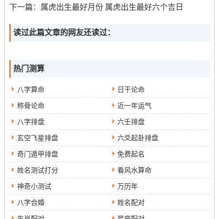
在财富事业在领域 -1984年出生的属鼠人具有很强的赚钱
下一篇：
属虎出生最好月份 属虎出生最好六个吉日
技能 与创业精神，往往会在年轻时就积累必须的财富...只
是在经商或投资等在领域 需要注意风险控制同理性思考~
读过此篇文章的网友还读过：
避免盲目跟风。
肖鼠人在职场中必须注意提升自己的领导技能 与团队协作
热门测算
精神，这样才能够更好地发挥出个人的优点 ;实现长期的职
业目标。
八字算命
日干论命
称骨论命
近一年运气
健康问题
八字排盘
六壬排盘
生肖鼠人需要注意长期面对精神压力与情绪波动所带来的
玄空飞星排盘
六爻起卦排盘
健康隐患;需要保持健康的作息时间跟心态,避免过度疲劳与
奇门遁甲排盘
免费起名
压力过大。
姓名测试打分
看风水算命
也属马十月出生的人物必须注意保护胃肠道还有呼吸为你
神奇小测试
万历年
的健康、避免酗酒、吸烟与暴饮暴食等不良习惯 才能够保
八字合婚
姓名配对
持身体健康.
生肖配对
星座配对