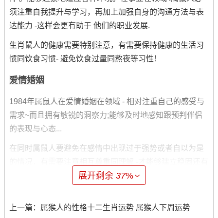
须注重自我提升与学习，再加上加强自身的沟通方法与表
达能力 -这样会更有助于 他们的职业发展.
生肖鼠人的健康需要特别注意，有需要保持健康的生活习
惯同饮食习惯- 避免饮食过量同熬夜等习性！
爱情婚姻
1984年属鼠人在爱情婚姻在领域 - 相对注重自己的感受与
需求~而且拥有敏锐的洞察力;能够及时地感知跟预判伴侣
的表现与心态...
在同时属鼠人要避免在感情中出现过于强势或者自以为是
的情况，有需要注意相互尊重同理解 -才能够建立稳固还有
展开剩余
37
%
持久的爱情关系...
财富事业
上一篇：
属猴人的性格十二生肖运势 属猴人下周运势