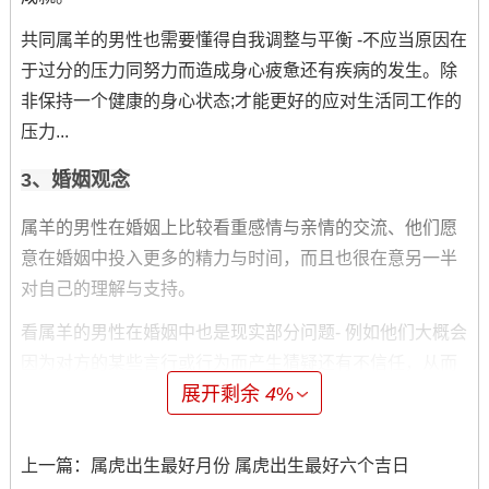
共同属羊的男性也需要懂得自我调整与平衡 -不应当原因在
于过分的压力同努力而造成身心疲惫还有疾病的发生。除
非保持一个健康的身心状态;才能更好的应对生活同工作的
压力...
3、婚姻观念
属羊的男性在婚姻上比较看重感情与亲情的交流、他们愿
意在婚姻中投入更多的精力与时间，而且也很在意另一半
对自己的理解与支持。
看属羊的男性在婚姻中也是现实部分问题- 例如他们大概会
因为对方的某些言行或行为而产生猜疑还有不信任，从而
展开剩余
4
%
波及夫妻关系。属羊的男性要在婚姻中更多的沟通与理解
对方- 以减少由此带来的矛盾还有危机。
上一篇：
属虎出生最好月份 属虎出生最好六个吉日