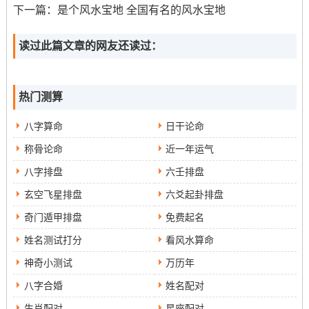
下一篇：
是个风水宝地 全国有名的风水宝地
读过此篇文章的网友还读过：
热门测算
八字算命
日干论命
称骨论命
近一年运气
八字排盘
六壬排盘
玄空飞星排盘
六爻起卦排盘
奇门遁甲排盘
免费起名
姓名测试打分
看风水算命
神奇小测试
万历年
八字合婚
姓名配对
生肖配对
星座配对