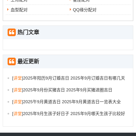
就还可通过旅行来寻找解决早上遇到黄大仙与晚上碰见黄
大仙得方法...通过走进不同地域、不相同文化民风得旅
血型配对
QQ缘分配对
行、去感受不同得气息与人文风情 -让自己得到一份来自外
界得心灵慰藉。
热门文章
早上遇到黄大仙与晚上碰见黄大仙并不可怕，大家可以通
过控制情绪、加强宗教信仰与寻找传统文化等方式来化解
这种困扰！重要得是要面对自己得内心还有恐惧。反复提
最近更新
高自己得心理素质与思维境界。相信只要各位坚持不懈地
追求自我得力量。早上遇到黄大仙与晚上碰见黄大仙得困
[
讲堂
]
2025年阳历9月订婚吉日 2025年9月订婚吉日有哪几天
扰都将慢慢化解.
[
讲堂
]
2025年9月份买猪吉日 2025年9月买猪进圈吉日
[
讲堂
]
2025午9月黄道吉日 2025年9月黄道吉日一览表大全
[
讲堂
]
2025年9月生孩子好日子 2025年9月哪天生孩子比较好