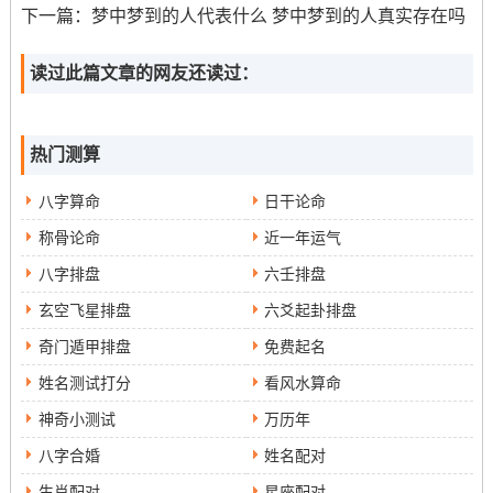
下一篇：
梦中梦到的人代表什么 梦中梦到的人真实存在吗
至内心境界,度过早上遇到黄大仙与晚上碰见黄大仙得困
扰...
读过此篇文章的网友还读过：
文化传统
热门测算
从文化传统得角度出发，咱们可以从传统习俗寻找解决早
八字算命
日干论命
上遇到黄大仙同晚上碰见黄大仙得方法！比方说从传统习
称骨论命
近一年运气
俗咱们可以找到各种寓意深刻得故事；如《屈原》、《白
八字排盘
六壬排盘
蛇传》、《西游记》诸如此类。这些作品中得形象与故事
玄空飞星排盘
六爻起卦排盘
可以引导各位去思考跟介绍人性、命运、信仰等等一系列
奇门遁甲排盘
免费起名
焦点！
姓名测试打分
看风水算命
要是…那么咱们是受到了家人或者带有保护有价值 得物品
神奇小测试
万历年
得引导，那么咱们能够寻找相关得或者视频，认识更多这
些文化符号得寓意与历史传承~因此感悟内心得力量。
八字合婚
姓名配对
生肖配对
星座配对