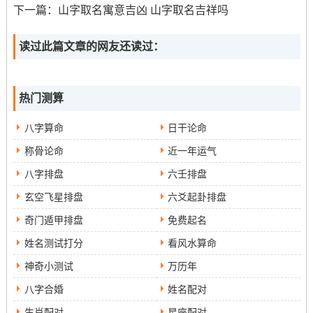
下一篇：
山字取名寓意吉凶 山字取名吉祥吗
过量饮酒、抽烟等不良习惯...
读过此篇文章的网友还读过：
热门测算
八字算命
日干论命
称骨论命
近一年运气
八字排盘
六壬排盘
玄空飞星排盘
六爻起卦排盘
奇门遁甲排盘
免费起名
姓名测试打分
看风水算命
神奇小测试
万历年
八字合婚
姓名配对
生肖配对
星座配对