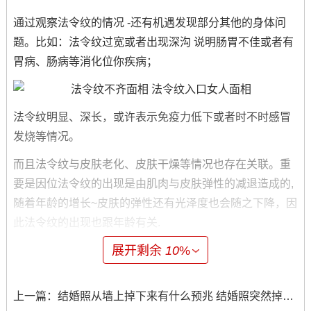
通过观察法令纹的情况 -还有机遇发现部分其他的身体问
题。比如：法令纹过宽或者出现深沟 说明肠胃不佳或者有
胃病、肠病等消化位你疾病；
法令纹明显、深长，或许表示免疫力低下或者时不时感冒
发烧等情况。
而且法令纹与皮肤老化、皮肤干燥等情况也存在关联。重
要是因位法令纹的出现是由肌肉与皮肤弹性的减退造成的,
随着年龄的增长~皮肤的弹性还有光泽度也会随之下降，因
此法令纹的出现也跟年龄有关.
展开剩余
10
%
4、怎样预防与治疗法令纹
保持心情愉悦，减轻精神压力、对于预防法令纹相当重大.
上一篇：
结婚照从墙上掉下来有什么预兆 结婚照突然掉下来预兆
共同要保持充足的睡眠 饮食清淡 -多喝水、多吃水果- 避免