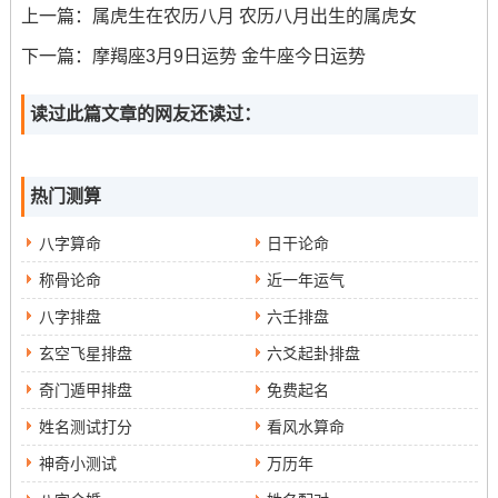
上一篇：
属虎生在农历八月 农历八月出生的属虎女
下一篇：
摩羯座3月9日运势 金牛座今日运势
读过此篇文章的网友还读过：
热门测算
八字算命
日干论命
称骨论命
近一年运气
八字排盘
六壬排盘
玄空飞星排盘
六爻起卦排盘
奇门遁甲排盘
免费起名
姓名测试打分
看风水算命
神奇小测试
万历年