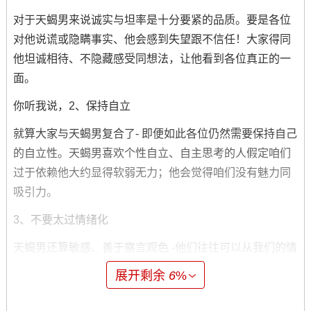
对于天蝎男来说诚实与坦率是十分要紧的品质。要是各位
对他说谎或隐瞒事实、他会感到失望跟不信任！大家得同
他坦诚相待、不隐藏感受同想法，让他看到各位真正的一
面。
你听我说，2、保持自立
就算大家与天蝎男复合了- 即便如此各位仍然需要保持自己
的自立性。天蝎男喜欢个性自立、自主思考的人假定咱们
过于依赖他大约显得软弱无力；他会觉得咱们没有魅力同
吸引力。
3、不要太过情绪化
天蝎男还算敏感、善于察言观色 -他们往往可以从我们的情
绪反应中读出各位内心的想法与感受！咱们必须注意控制
展开剩余
6
%
自己的情绪，不要过度情绪化抑或言过其实，否则他会感
到困扰跟不满。