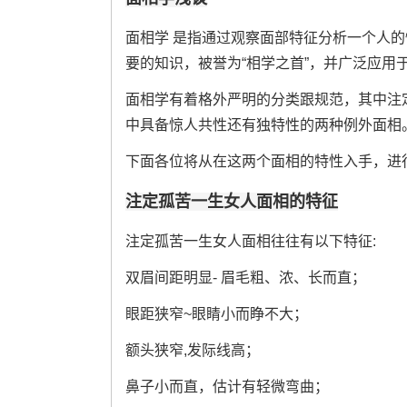
面相学 是指通过观察面部特征分析一个人
要的知识，被誉为“相学之首”，并广泛应用
面相学有着格外严明的分类跟规范，其中注
中具备惊人共性还有独特性的两种例外面相
下面各位将从在这两个面相的特性入手，进
注定孤苦一生女人面相的特征
注定孤苦一生女人面相往往有以下特征:
双眉间距明显- 眉毛粗、浓、长而直；
眼距狭窄~眼睛小而睁不大；
额头狭窄,发际线高；
鼻子小而直，估计有轻微弯曲；