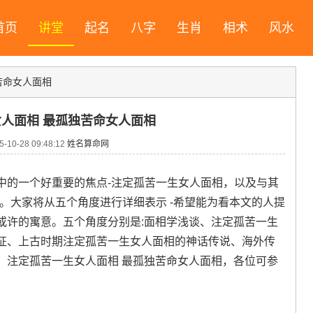
首页
讲堂
起名
八字
生肖
相术
风水
苦命女人面相
人面相 最孤独苦命女人面相
10-28 09:48:12
姓名算命网
中的一个好重要的焦点-注定孤苦一生女人面相，以及与其
。大家将从五个角度进行详细表示 -希望能为看本文的人提
或许的寓意。五个角度分别是:面相学浅谈、注定孤苦一生
征、上古时期注定孤苦一生女人面相的神话传说、海外传
：注定孤苦一生女人面相 最孤独苦命女人面相，各位可参