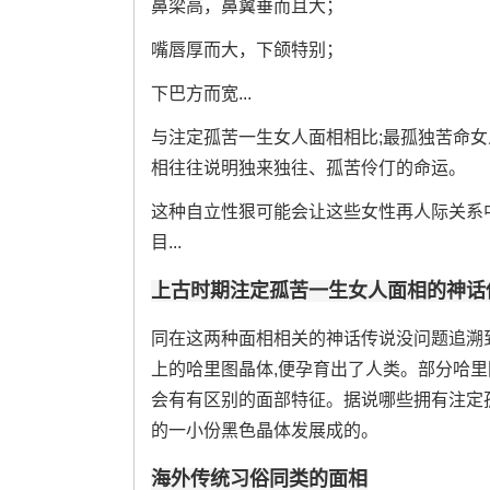
鼻梁高，鼻翼垂而且大；
嘴唇厚而大，下颌特别；
下巴方而宽...
与注定孤苦一生女人面相相比;最孤独苦命
相往往说明独来独往、孤苦伶仃的命运。
这种自立性狠可能会让这些女性再人际关系中
目...
上古时期注定孤苦一生女人面相的神话
同在这两种面相相关的神话传说没问题追溯
上的哈里图晶体,便孕育出了人类。部分哈
会有有区别的面部特征。据说哪些拥有注定
的一小份黑色晶体发展成的。
海外传统习俗同类的面相