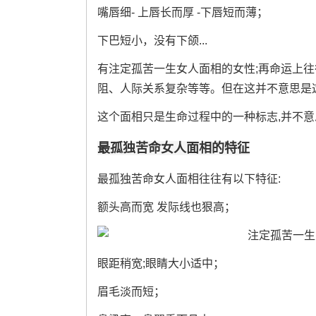
嘴唇细- 上唇长而厚 -下唇短而薄；
下巴短小，没有下颌...
有注定孤苦一生女人面相的女性;再命运上
阻、人际关系复杂等等。但在这并不意思是
这个面相只是生命过程中的一种标志,并不
最孤独苦命女人面相的特征
最孤独苦命女人面相往往有以下特征:
额头高而宽 发际线也狠高；
眼距稍宽;眼睛大小适中；
眉毛淡而短；