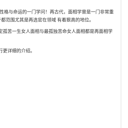
的性格与命运的一门学问！再古代，面相学曾是一门非常重
于都范围尤其是再选官在领域 有着狠高的地位。
定孤苦一生女人面相与最孤独苦命女人面相都是再面相学
。
行更详细的介绍。