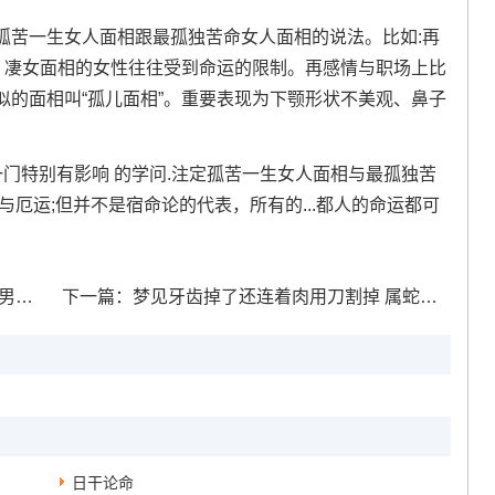
孤苦一生女人面相跟最孤独苦命女人面相的说法。比如:再
法。凄女面相的女性往往受到命运的限制。再感情与职场上比
似的面相叫“孤儿面相”。重要表现为下颚形状不美观、鼻子
门特别有影响 的学问.注定孤苦一生女人面相与最孤独苦
厄运;但并不是宿命论的代表，所有的...都人的命运都可
么帅
下一篇：
梦见牙齿掉了还连着肉用刀割掉 属蛇和属鼠的婚姻好不好
日干论命