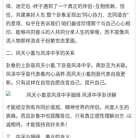
择、迷茫后 -终于遇到了一个真正的伴侣~互相依赖、信
任，共建美好人生.整个卦象呈现出“同心协力、志同道合”
的意境、似乎在告诉我们 咱们最佳珍惜那个与自己心心相
印、能够共同奋斗的人共同分享人生的荣辱，而不是像风
流人物那样游走于纷繁世态里面。
二、风天小畜与风泽中孚的关系
卦象的上卦是风天小畜,下卦是风泽中孚。两卦互为关联。
风泽中孚是代表着内心涵养.而风天小畜则是代表自我更
新。只有这样在自觉自愿改变自己，提升自己。
才能结交到有共同价值观、精神世界的伴侣。共度人生的
高峰。而且卦象中也提醒各位、只有真正感性理解对方 -以
诚相待，才能保持良好关系！
三、中孚与姻缘、事业的含义