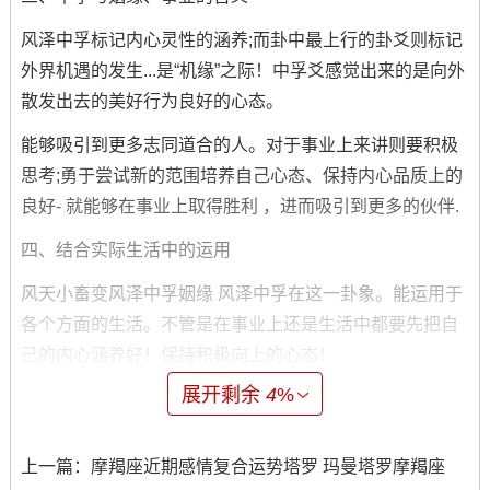
风泽中孚标记内心灵性的涵养;而卦中最上行的卦爻则标记
外界机遇的发生...是“机缘”之际！中孚爻感觉出来的是向外
散发出去的美好行为良好的心态。
能够吸引到更多志同道合的人。对于事业上来讲则要积极
思考;勇于尝试新的范围培养自己心态、保持内心品质上的
良好- 就能够在事业上取得胜利 ，进而吸引到更多的伙伴.
四、结合实际生活中的运用
风天小畜变风泽中孚姻缘 风泽中孚在这一卦象。能运用于
各个方面的生活。不管是在事业上还是生活中都要先把自
己的内心涵养好！保持积极向上的心态！
展开剩余
4
%
如此一来,才能够吸引到自己符合标准的伴侣，并充分挖掘
自己的潜力、迎接更多机遇。
上一篇：
摩羯座近期感情复合运势塔罗 玛曼塔罗摩羯座