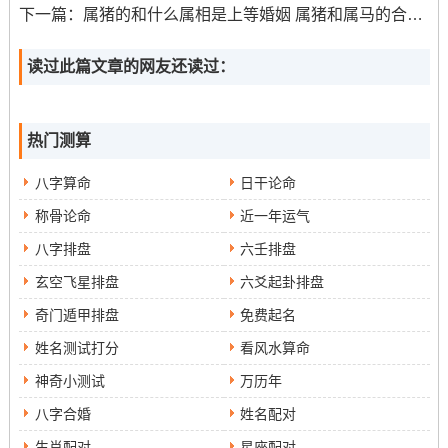
下一篇：
属猪的和什么属相是上等婚姻 属猪和属马的合得来吗
读过此篇文章的网友还读过：
热门测算
八字算命
日干论命
称骨论命
近一年运气
八字排盘
六壬排盘
玄空飞星排盘
六爻起卦排盘
奇门遁甲排盘
免费起名
姓名测试打分
看风水算命
神奇小测试
万历年
八字合婚
姓名配对
生肖配对
星座配对