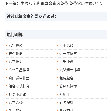
下一篇：
生辰八字称骨算命查询免费 免费农历生辰八字算命
们希望能够通过某种方式来的到释放，让内心的负面情绪
的到缓解。故意气你也许就是着种缓解方式之一。
读过此篇文章的网友还读过：
着种方式也许会给你带来部分困扰跟痛苦...但也反映出了
他们的真实需求。在…情况下你能够理解他们的内心.大概
热门测算
能够采取部分积极、健康的方式来帮助他们的到释放。
八字算命
日干论命
譬如建议他们跑步、瑜伽、冥想等缓解焦虑的方式，要么
帮助他们找到部分行为模式、思维模式来改善自己的不好
称骨论命
近一年运气
的情绪。
八字排盘
六壬排盘
玄空飞星排盘
六爻起卦排盘
奇门遁甲排盘
免费起名
姓名测试打分
看风水算命
神奇小测试
万历年
八字合婚
姓名配对
生肖配对
星座配对