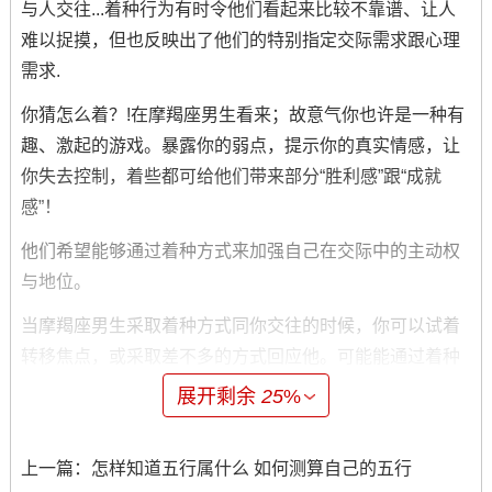
与人交往...着种行为有时令他们看起来比较不靠谱、让人
难以捉摸，但也反映出了他们的特别指定交际需求跟心理
需求.
你猜怎么着？!在摩羯座男生看来；故意气你也许是一种有
趣、激起的游戏。暴露你的弱点，提示你的真实情感，让
你失去控制，着些都可给他们带来部分“胜利感”跟“成就
感”！
他们希望能够通过着种方式来加强自己在交际中的主动权
与地位。
当摩羯座男生采取着种方式同你交往的时候，你可以试着
转移焦点，或采取差不多的方式回应他。可能能通过着种
方式加深你跟他之间的情感交流.
展开剩余
25
%
心理
上一篇：
怎样知道五行属什么 如何测算自己的五行
摩羯座男生在心底里或许有着部分苦闷、烦恼跟焦虑。他