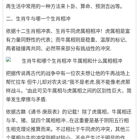
再生活中常用的一种方法来卜卦、算命、预测吉凶等。
二、生肖牛与哪一个生肖相冲
依据十二生肖相冲表、生肖牛同虎属相相冲！虎属相是富
有力量同野性的代表；而牛属相则是稳重、温厚的标记、
两者碰撞再共同、必然带来部分有挑战性的冲突.
把据传说再古代的战争中有一位农夫想让他的牛再战场上
帮忙拉车 但牛儿却对农夫说:“我不是老虎,我不能像老虎那
样战斗。”由此可见牛属相与虎属相之间的区别性巨大，简
单发生摩擦与矛盾.
依据古籍《通书·庚辰表》的记载！除了虎属相，牛属相还
与羊、猪、鼠四个属相相冲...在这重要是基于阴阳五行相
生相克理论推算而来。不过相比于牛同虎的冲突，其他三
个属相与牛的冲突则相对较小，不会产生过于明显的作