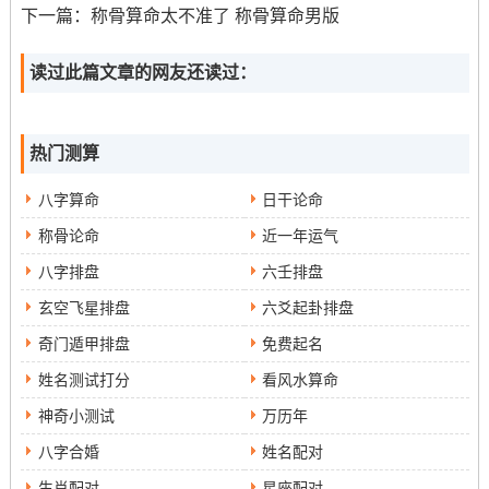
下一篇：
称骨算命太不准了 称骨算命男版
读过此篇文章的网友还读过：
热门测算
八字算命
日干论命
称骨论命
近一年运气
八字排盘
六壬排盘
玄空飞星排盘
六爻起卦排盘
奇门遁甲排盘
免费起名
姓名测试打分
看风水算命
神奇小测试
万历年
八字合婚
姓名配对
生肖配对
星座配对