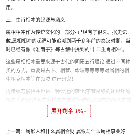
用。
三、生肖相冲的起源与涵义
属相相冲作为传统文化的一部分- 已经有了很久。据史记
载,属相相冲的起源可能追溯到两千多年前的秦汉时期，当
时已经有像《淮南子》等古籍中提到的“十二生肖相冲”。
这些属相相冲重要来源于古代的阴阳五行理论 通过不同种
类的方式，重要是占卜、相管、命理等等等等对属相的相
生相克相冲等在领域 进行研究！
再传统习俗相冲也是一种命运的转化;不管是好的还是坏的
相冲 都能通过各式各样的方式进行破除;达到福祸相生的效
果。
展开剩余
1
%
上一篇：
属猴人和什么属相合财 属猴与什么属相事业好