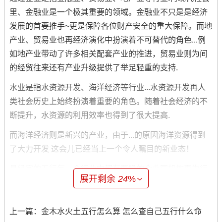
里、金融业是一个极其重要的领域。金融业不只是是经济
发展的首要推手~更是保障各位财产安全的重大保障。而地
产业、贸易业也再经济演化中扮演着不可替代的角色...例
如地产业带动了许多相关配套产业的推进，贸易业则为间
的经贸往来还有产业升级提供了举足轻重的支持.
水业是指水资源开发、海洋经济等行业...水资源开发再人
类社会历史上始终扮演着重要的角色。随着社会经济的不
断提升，水资源的利用效率也得到了很大提高.
而海洋经济则是新兴的产业，由于...的原因海洋资源得到
了大力开发 这会儿已经当上一个令人瞩目的新业态！
易经字的五行每一个行业中都有要紧的企业同机构再为行
展开剩余
24
%
业进步注入新的活力.具体而言木业中的三棵树、水立方、
与木林森，都再行业中占领了一席之地。火业中的哈工
大、燃气集团、标谷科技也都再推动着火业的进步。土业
上一篇：
金木水火土五行怎么算 怎么查自己五行什么命