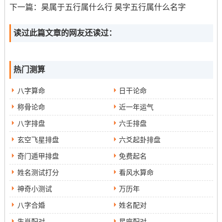
中万科、绿地、恒大等龙头企业更是为行业树立了新的标
下一篇：
昊属于五行属什么行 昊字五行属什么名字
杆。金业中的银行、保险、证券等金融机构始终是行业的
重要参与者 ！水业中的水利部、中海油、石化等 -再水业
读过此篇文章的网友还读过：
领域中也都有着极其决定性的地位。
易经字的五行为我们指明了各异行业的方向！借助这些行
热门测算
业介绍。各位可以认识各种行业的特征 与相关的企业机
八字算命
日干论命
构。只有当详细认识行业推进动态。
称骨论命
近一年运气
才能更好的把握机遇 挖掘潜力 -推动行业持续发展。
八字排盘
六壬排盘
玄空飞星排盘
六爻起卦排盘
奇门遁甲排盘
免费起名
姓名测试打分
看风水算命
神奇小测试
万历年
八字合婚
姓名配对
生肖配对
星座配对