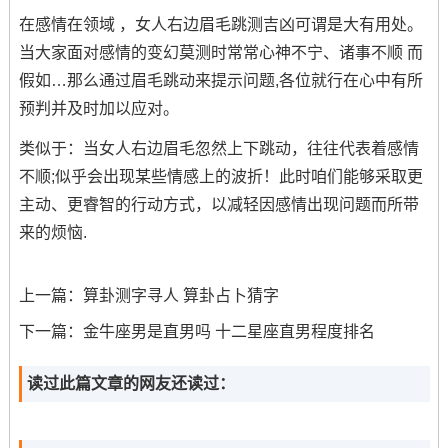
在感情在领域 ，女人右边眉毛跳测吉凶可谓是大有用处。
当大家面对感情的变幻莫测时常常心神不宁、诸事不顺 而
假如…那么通过眉毛跳动来提示问题,各位就行在心中有所
预判并及时加以应对。
类似于：当女人右边眉毛忽然上下跳动，往往代表着感情
不顺;似乎会出现某些情感上的波折！此时咱们能够采取更
主动、更睿智的行动方式，以减轻因感情出现问题而所带
来的烦恼.
上一篇：
算卦测字寻人 算卦占卜猜字
下一篇：
金牛座男是直男吗 十二星座直男程度排名
读过此篇文章的网友还读过：