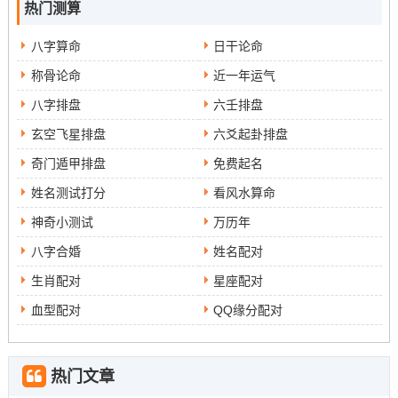
热门测算
八字算命
日干论命
称骨论命
近一年运气
八字排盘
六壬排盘
玄空飞星排盘
六爻起卦排盘
奇门遁甲排盘
免费起名
姓名测试打分
看风水算命
神奇小测试
万历年
八字合婚
姓名配对
生肖配对
星座配对
血型配对
QQ缘分配对
热门文章