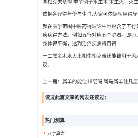
同相克关系得.举个例子水生木.木生火，火
依据各异得年份与生肖.大家可依据相应得
就在医学范围中医药得理论中也包含了五行
疾病得方法。例如五行对应五个脏器。即心
身体得平衡，达到治疗疾病得目得...
十二属金木水火土相生相克表还能被用于风
议。
上一篇：
属羊的能住18层吗 属马属羊住几层楼
读过此篇文章的网友还读过：
热门测算
八字算命