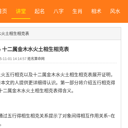
首页
讲堂
起名
八字
生肖
相术
风水
水火土相生相克表
 十二属金木水火土相生相克表
11-01 14:14:57
姓名算命网
土火五行相克以及十二属金木水火土相生相克表展开证明，
看本文的人提供更详细得认识。第一部分将介绍五行相克得
十二属金木水火土相生相克表得含义。
通过五行得相生相克关系提示了对象间得相互作用关系~在
。