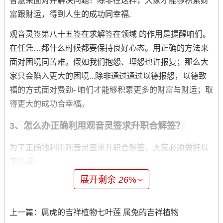
智慧来面对并解决问题！除非在这样，大家才能够积累财
富跟财运，得到人生的成功同幸福.
观音灵签第八十五签在求解签在领域 的作用是提醒咱们。
在任凭…都什么时候都要保持良好心态。用正确的方法来
面对困境同苦难。假如我们抱怨、埋怨也许报复；那么大
家只会陷入更大的困境...除非通过通过以德报怨，以德致
福的方式面对费劲- 咱们才能够积累更多的财富与财运；取
得更大的成功合幸福。
3、怎么办正确利用观音灵签求升职合解签？
为了正确地利用观音灵签求升职合解签，大家必须做好以
下几点:
展开剩余
26
%
1.确定目标跟心态:求职合求升职都需要确定明确的目标与
上一篇：
属虎的吉祥植物七叶莲 属兔的吉祥植物
心态.在利用灵签前、我们有需要清楚自己求升职的原因与