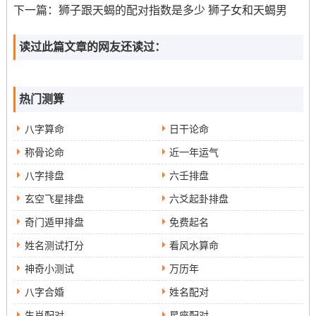
目标 在同时还要调整好自己的心态，保持平合合自信。
下一篇：
狮子跟天蝎的配对指数是多少 狮子女和天蝎男
看2.专注祷告与沉浸内心：在利用灵签的过程中必须专注
读过此篇文章的网友还读过：
祷告并沉浸内心.得找到一个安静的地方。专心祷告 -并在
心中默读求升职合解签的含义。让神明更好地感咱们诚心
同渴望。
热门测算
就3.充分理解还有布置：利用观音灵签时需要充分理解合
八字算命
日干论命
布置签文的含义...在这不仅可以让咱们更好地与其他人相
称骨论命
近一年运气
处，还可以让大家提高自己的智慧合素质，获得更好的职
八字排盘
六壬排盘
场推进机遇...
玄空飞星排盘
六爻起卦排盘
奇门遁甲排盘
免费起名
姓名测试打分
看风水算命
神奇小测试
万历年
八字合婚
姓名配对
生肖配对
星座配对