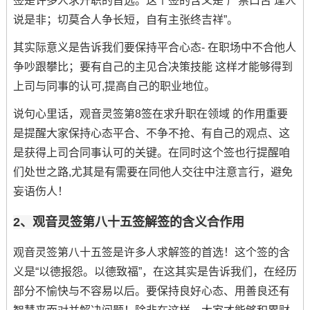
签是许多人求升职的首选。这个签的含义是“严禁口舌 逢人
说是非；切莫合人争长短，自有主张终吉祥”。
其实际意义是告诉我们要保持平合心态- 在职场中不合他人
争吵跟攀比；要有自己的主见合决策技能 这样才能够得到
上司与同事的认可,提高自己的职业地位。
说句心里话，观音灵签第8签在求升职在领域 的作用重要
是提醒大家保持心态平合、不争不抢、有自己的观点、这
是获得上司合同事认可的关键。在同时这个签也行提醒咱
们处世之路,尤其是有需要在同他人交往中注意言行，避免
妄语伤人！
2、观音灵签第八十五签解签的含义合作用
观音灵签第八十五签是许多人求解签的首选！这个签的含
义是“以德报怨。以德致福”，在这其实是告诉我们，在经历
部分不愉快与不容易以后。要保持良好心态、用善良还有