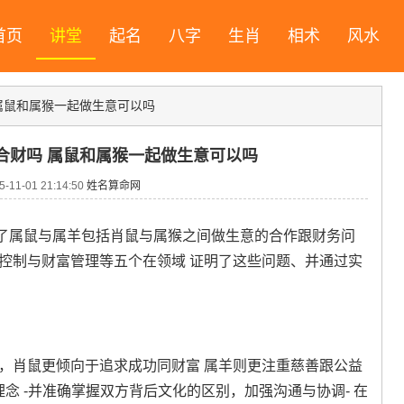
首页
讲堂
起名
八字
生肖
相术
风水
属鼠和属猴一起做生意可以吗
合财吗 属鼠和属猴一起做生意可以吗
11-01 21:14:50
姓名算命网
了属鼠与属羊包括肖鼠与属猴之间做生意的合作跟财务问
控制与财富管理等五个在领域 证明了这些问题、并通过实
，肖鼠更倾向于追求成功同财富 属羊则更注重慈善跟公益
理念 -并准确掌握双方背后文化的区别，加强沟通与协调- 在