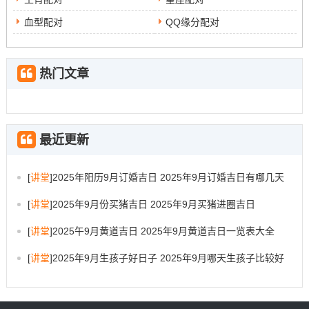
在与摩羯座相处时要用随和、亲切的语言跟方法同他们交
血型配对
QQ缘分配对
流,增加相互的好感程度。要尽量符合他们的兴趣爱好~选
取合适的场合跟方式进行交往...
热门文章
要学会达到要求吸引力，比如提升自己的气质同魅力,发掘
自己的优点与潜力，让摩羯座在你身上看到对自己有吸引
最近更新
力的特质;着样更主动与你交往。
[
讲堂
]
2025年阳历9月订婚吉日 2025年9月订婚吉日有哪几天
[
讲堂
]
2025年9月份买猪吉日 2025年9月买猪进圈吉日
[
讲堂
]
2025午9月黄道吉日 2025年9月黄道吉日一览表大全
[
讲堂
]
2025年9月生孩子好日子 2025年9月哪天生孩子比较好