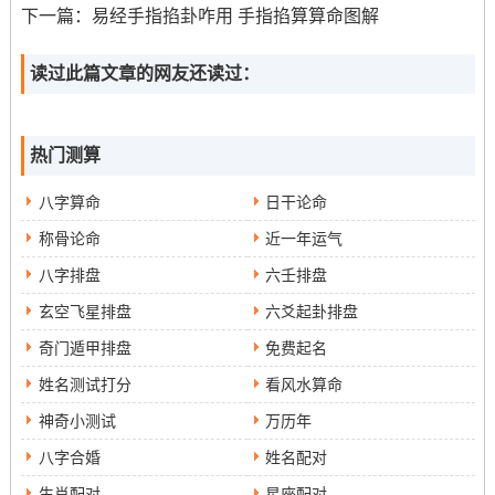
下一篇：
易经手指掐卦咋用 手指掐算算命图解
要充分认识对方的目标与愿望、共同制定规划与计划 -相互
支持与鼓励。在目标实现的过程中要注意理解同尊重对方
读过此篇文章的网友还读过：
的方法与风格~不断调整自己的状态、增强双方的协作性还
有效率。反复经历 -以便更好地发扬共同目标.
热门测算
培养感情的方法
八字算命
日干论命
怎样在日常生活中培养摩羯座同双子座之间的感情呢？!
称骨论命
近一年运气
要多关注对方，尝试认识对方的内心世界与情感需求。要
八字排盘
六壬排盘
用特别的方式表达爱与感激。比如说道出心里话，说不定
玄空飞星排盘
六爻起卦排盘
做部分小惊喜。要学会细心同体贴。多从对方的视角出
奇门遁甲排盘
免费起名
发，为对方创造舒适与温馨的环境...
姓名测试打分
看风水算命
怎么办让摩羯座主动找你
神奇小测试
万历年
要让摩羯座主动找你，最开始要认识他们的个性与心理；
八字合婚
姓名配对
找到适合他们的方法。
生肖配对
星座配对