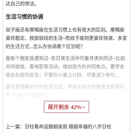
达自己的想法。
生活习惯的协调
双子座还有摩羯座在生活习惯上也有很大的区别。摩羯座
喜欢稳定、按部就班的生活~而双子座则更喜欢快速、多变
的生活方式...怎么办协调着个区别呢？
我有个朋友就遇到过- 在日常生活中尽量寻求共同点~比如
共同做饭、看电影等活动，增加双方的共同焦点。要学会
彼此包容同妥协；不要在小事上计较，尽量减少争吵...
要尽量理解对方的生活方式，学会从对方的角度去看待问
题 不要过于自我中心。
展开剩余
42
%
建立共同的目标
摩羯座与双子座都是非常有野心跟目标的星座~但他们的方
上一篇：
日柱看命运婚姻家庭 婚姻幸福的八字日柱
向与方法反而不尽相同。怎样做在目标上达成共识呢？