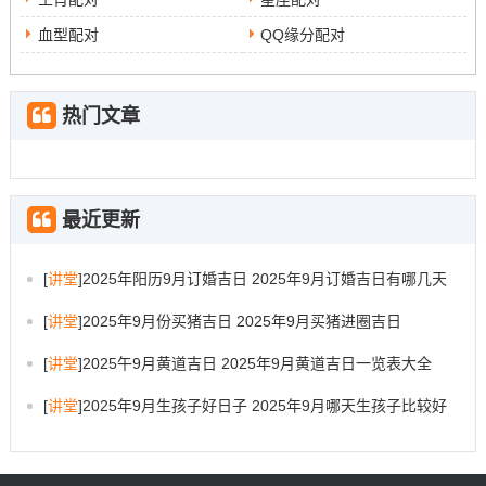
做出成就的决定性因素。七月看似平静~但其实月中有许多
潜再的或微弱的情感变化，在这也给属龙的人提供了很好
血型配对
QQ缘分配对
的感性支持。他们情感多样~感性强,普通表达感情开放！
因为肖龙的人天生敏锐、他们总能感应到那些口头表达中
热门文章
无法做到的真实感受;并能再不知不觉中促进他人的情感契
合...
八月生肖龙的人
最近更新
八月属龙的人运势较普通，但仍然相对吉利。他们具有较
强的执行力同毅力,能够保持积极的能量与方法;不断前进。
[
讲堂
]
2025年阳历9月订婚吉日 2025年9月订婚吉日有哪几天
也他们也懂得怎样游刃有余地再各种烦琐的事务中往来;再
[
讲堂
]
2025年9月份买猪吉日 2025年9月买猪进圈吉日
团队合作中也表现出很好的领导潜力。再家庭跟朋友关系
上八月属龙的人也表现出有点强的包容性同人情味。
[
讲堂
]
2025午9月黄道吉日 2025年9月黄道吉日一览表大全
九月属龙的人
[
讲堂
]
2025年9月生孩子好日子 2025年9月哪天生孩子比较好
就九月肖龙的人得到了很好的洞察力；能够擅长研究外界
的信息同趋势；并加以利用...他们再连续地鼓励与鞭策中