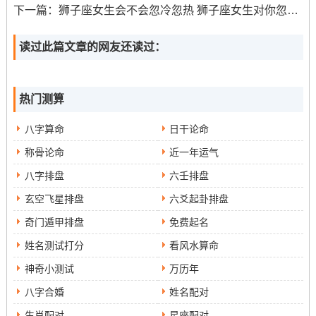
下一篇：
狮子座女生会不会忽冷忽热 狮子座女生对你忽冷忽热
的人也真有道德观念。为人诚实守信，不会贪图小利。这
种品性使他们当上真正的领袖，并获得许多朋友与支持者
读过此篇文章的网友还读过：
的尊敬同关注。
六月属龙的人
热门测算
六月属龙的人拥有相对明显的独创技能 与自我表现技能 ...
八字算命
日干论命
他们喜欢让人看到自己- 也很享受赢得别人的眼光与赞赏。
再个人演化在领域 。他们能够像一棵成长出色的树相同茁
称骨论命
近一年运气
壮成长。
八字排盘
六壬排盘
玄空飞星排盘
六爻起卦排盘
再人际交往在领域 ，六月属龙人的社交方法非常好，对人
类的情感与行为非常敏感.他们老是有一种特殊的感觉可以
奇门遁甲排盘
免费起名
促进彼此的交流跟无言的理解...
姓名测试打分
看风水算命
七月生肖龙的人
神奇小测试
万历年
八字合婚
姓名配对
七月属龙的人的内心同行为真坚定与自信，在这也是他们
生肖配对
星座配对