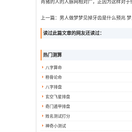
肖猪的人的人脉网相对广，正因为这样对于
上一篇：
男人做梦梦见掉牙齿是什么预兆 梦见牙没掉而
读过此篇文章的网友还读过：
热门测算
八字算命
称骨论命
八字排盘
玄空飞星排盘
奇门遁甲排盘
姓名测试打分
神奇小测试