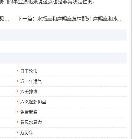
他们的事业演化来说这点也是非常决定性的。
摇晃
下一篇：
水瓶座和摩羯座友情配对 摩羯座和水瓶座的友情
日干论命
近一年运气
六壬排盘
六爻起卦排盘
免费起名
看风水算命
万历年